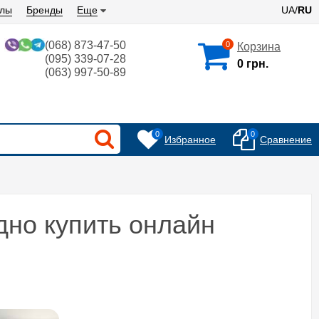
алы
Бренды
Еще
UA/
RU
(068) 873-47-50
0
Корзина
(095) 339-07-28
0 грн.
(063) 997-50-89
0
0
Избранное
Сравнение
дно купить онлайн