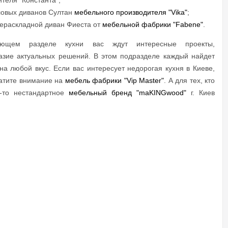
теля "Константа";
ловых диванов Султан
мебельного производителя "Vika"
;
нераскладной диван Фиеста от
мебельной фабрики "Fabene"
.
ющем разделе кухни вас ждут интересные проекты,
азие актуальных решений. В этом подразделе каждый найдет
на любой вкус. Если вас интересует недорогая кухня в Киеве,
ратите внимание на
мебель фабрики "Vip Master"
. А для тех, кто
-то нестандартное
мебельный бренд "maKINGwood"
г. Киев