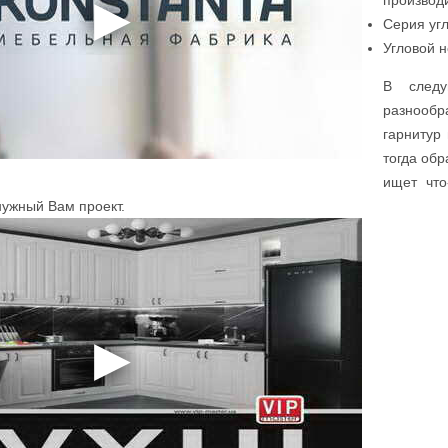
производи
Серия уг
Угловой 
В следу
разнообр
гарнитур 
тогда об
ищет что
 нужный Вам проект.