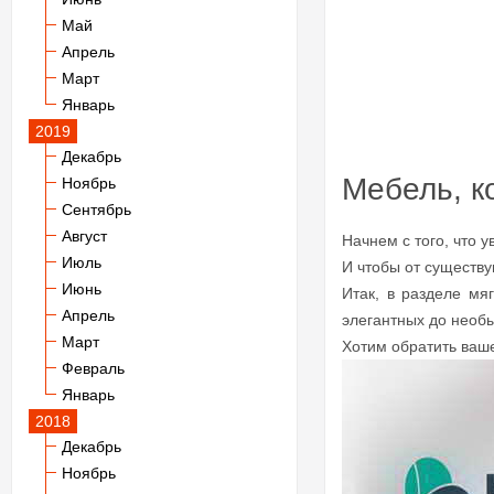
Май
Апрель
Март
Январь
2019
Декабрь
Мебель, к
Ноябрь
Сентябрь
Август
Начнем с того, что 
Июль
И чтобы от существ
Июнь
Итак, в разделе мя
Апрель
элегантных до необ
Март
Хотим обратить ваш
Февраль
Январь
2018
Декабрь
Ноябрь