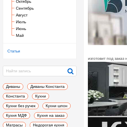
Октябрь
Сентябрь
Август
Июль
Июнь
Май
Статьи
изготовит под заказ
Диваны
Диваны Константа
Константа
Кухни
Кухни без ручек
Кухни шпон
Кухня МДФ
Кухня на заказ
Матрасы
Недорогая кухня