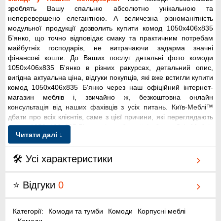
зроблять Вашу спальню абсолютно унікальною та
неперевершено елегантною. А величезна різноманітність
модульної продукції дозволить купити комод 1050х406х835
Б'янко, що точно відповідає смаку та практичним потребам
майбутніх господарів, не витрачаючи задарма значні
фінансові кошти. До Ваших послуг детальні фото комоди
1050х406х835 Б'янко в різних ракурсах, детальний опис,
вигідна актуальна ціна, відгуки покупців, які вже встигли купити
комод 1050х406х835 Б'янко через наш офіційний інтернет-
магазин меблів і, звичайно ж, безкоштовна онлайн
консультація від наших фахівців з усіх питань. Київ-Меблі™
дбати про всіх клієнтів, саме з цієї причини, які переглядають
комод 1050х406х835 Б'янко від меблевої фабрики Світ Меблів
Читати далі ↓
(Svit Mebliv) до Ваших послуг зручні, інтуїтивно зрозумілі
фільтри за кольором, розмірами. Також пропонуємо Вам
відеоролик, як правильно підібрати ліжко до спальні:
🛠 Усі характеристики
Купити
комод
⭐ Відгуки
0
Категорії:
Комоди та тумби
Комоди
Корпусні меблі