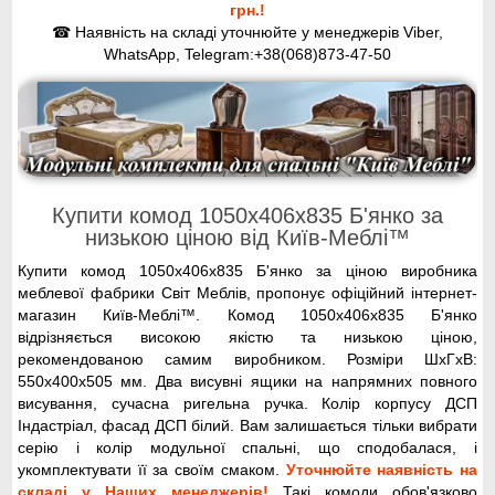
грн.!
☎ Наявність на складі уточнюйте у менеджерів Viber,
WhatsApp, Telegram:+38(068)873-47-50
Купити комод 1050х406х835 Б'янко за
низькою ціною від Київ-Меблі™
Купити комод 1050х406х835 Б'янко за ціною виробника
меблевої фабрики Світ Меблів, пропонує офіційний інтернет-
магазин Київ-Меблі™. Комод 1050х406х835 Б'янко
відрізняється високою якістю та низькою ціною,
рекомендованою самим виробником. Розміри ШхГхВ:
550х400х505 мм. Два висувні ящики на напрямних повного
висування, сучасна ригельна ручка. Колір корпусу ДСП
Індастріал, фасад ДСП білий. Вам залишається тільки вибрати
серію і колір модульної спальні, що сподобалася, і
укомплектувати її за своїм смаком.
Уточнюйте наявність на
складі у Наших менеджерів!
Такі комоди обов'язково