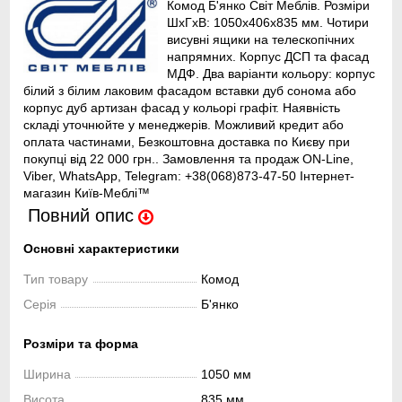
Комод Б'янко Світ Меблів. Розміри
ШхГхВ: 1050х406х835 мм. Чотири
висувні ящики на телескопічних
напрямних. Корпус ДСП та фасад
МДФ. Два варіанти кольору: корпус
білий з білим лаковим фасадом вставки дуб сонома або
корпус дуб артизан фасад у кольорі графіт. Наявність
складі уточнюйте у менеджерів. Можливий кредит або
оплата частинами, Безкоштовна доставка по Києву при
покупці від 22 000 грн.. Замовлення та продаж ON-Line,
Viber, WhatsApp, Telegram: +38(068)873-47-50 Інтернет-
магазин Київ-Меблі™
Повний опис
Основні характеристики
Тип товару
Комод
Серія
Б'янко
Розміри та форма
Ширина
1050 мм
Висота
835 мм