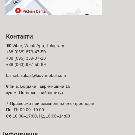
Насамперед потрібно виміряти розміри спальні та
співвідношення сторін, звернути увагу на розташування
дверей та вікна, щоб правильно поставити комод
1050х406х835 Б'янко від Світ Меблів (Svit Mebliv);
Контакти
При оцінці розмірів комоди 1050х406х835 Б'янко від Світ
☎ Viber, WhatsApp, Telegram:
Меблів (Svit Mebliv) та розмірів вашої спальні
+38 (068) 873-47-50
враховуйте, що в асортименті гарнітурів Київ-Меблі™ є
+38 (095) 339-07-28
комплекти модульних меблів у спальню невеликої
+38 (063) 997-50-89
площі;
Використовуйте компактні комоди 1050х406х835 Б'янко
E-mail:
zakaz@kiev-mebel.com
від Світ Меблів (Svit Mebliv) для спальні. Меблі економ-
класу не тільки займають мінімум місця, але й
Київ, Богдана Гаврилишина 16
доступною ціною;
зуп.м. Політехнічний інститут
Треба уважно порівнювати оформлення стін у кімнаті та
колір комоди 1050х406х835 Б'янко від Світ Меблів,
⚡ Працюємо при вимкненнях електроенергії
переконатися, що вони гармонійно поєднуються. Грати
Пн–Пт 09:00–19:00
на контрастах у спальні не розумно;
Сб 10:00–17:00, Нд 10:00–14:00
Пам'ятайте, що темна обстановка в спальні спокійніша,
але якщо природного освітлення недостатньо, то краще
вибирати світлі пастельні кольори фасадів для комоди
Інформація