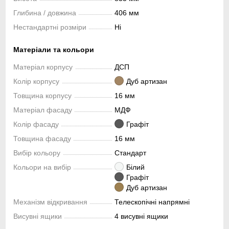
Глибина / довжина
406 мм
Нестандартні розміри
Ні
Матеріали та кольори
Матеріал корпусу
ДСП
Колір корпусу
Дуб артизан
Товщина корпусу
16 мм
Матеріал фасаду
МДФ
Колір фасаду
Графіт
Товщина фасаду
16 мм
Вибір кольору
Стандарт
Кольори на вибір
Білий
Графіт
Дуб артизан
Механізм відкривання
Телескопічні напрямні
Висувні ящики
4 висувні ящики