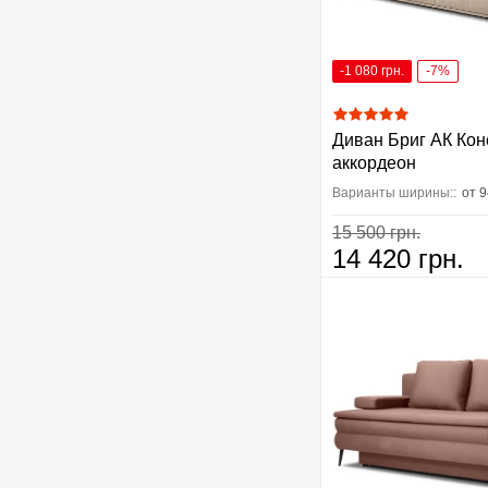
-1 080 грн.
-7%
Диван Бриг АК Кон
аккордеон
Варианты ширины::
от 
15 500 грн.
14 420 грн.