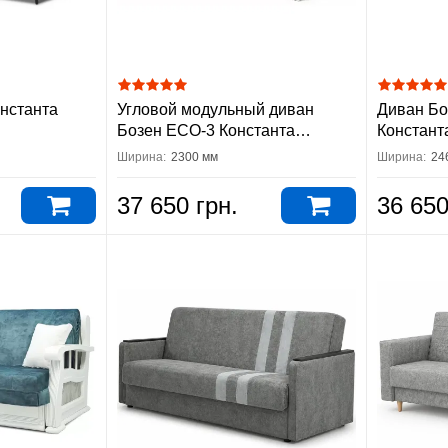
онстанта
Угловой модульный диван
Диван Бо
Бозен ECO-3 Константа
Констант
(механизм Пума)
Ширина:
2300 мм
Ширина:
24
37 650 грн.
36 650