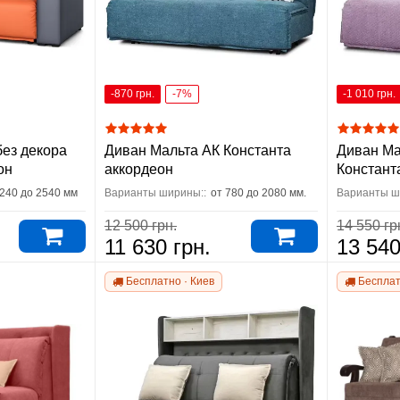
-870 грн.
-7%
-1 010 грн.
ез декора
Диван Мальта АК Константа
Диван Ма
он
аккордеон
Констант
1240 до 2540 мм
Варианты ширины::
от 780 до 2080 мм.
Варианты ш
12 500 грн.
14 550 гр
11 630 грн.
13 540
Бесплатно · Киев
Бесплат