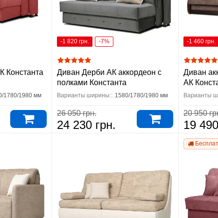
-1 820 грн.
-7%
-1 460 грн.
АК Константа
Диван Дерби АК аккордеон с
Диван ак
полками Константа
АК Конст
0/1780/1980 мм
Варианты ширины::
1580/1780/1980 мм
Варианты ш
26 050 грн.
20 950 гр
24 230 грн.
19 490
Бесплат