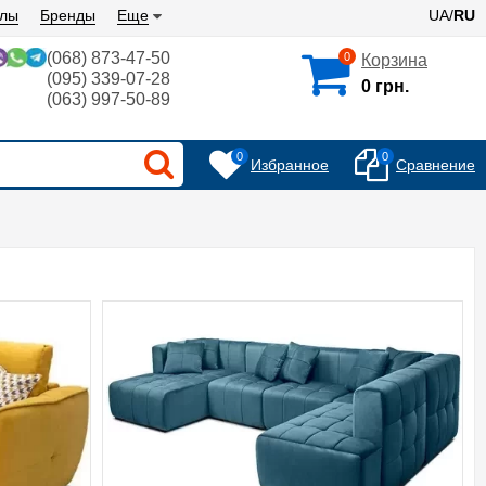
алы
Бренды
Еще
UA/
RU
(068) 873-47-50
0
Корзина
(095) 339-07-28
0 грн.
(063) 997-50-89
0
0
Избранное
Сравнение