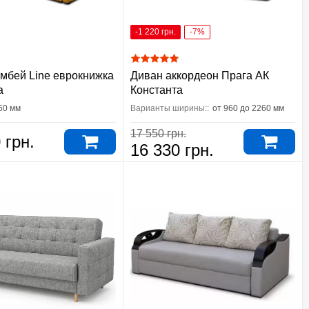
-1 220 грн.
-7%
мбей Line еврокнижка
Диван аккордеон Прага АК
а
Константа
60 мм
Варианты ширины::
от 960 до 2260 мм
17 550 грн.
 грн.
16 330 грн.