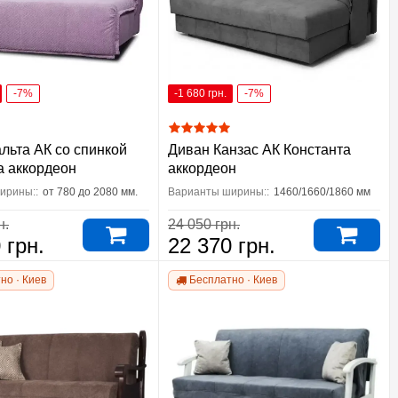
-7%
-1 680 грн.
-7%
льта АК со спинкой
Диван Канзас АК Константа
а аккордеон
аккордеон
ирины::
от 780 до 2080 мм.
Варианты ширины::
1460/1660/1860 мм
н.
24 050 грн.
 грн.
22 370 грн.
но · Киев
Бесплатно · Киев