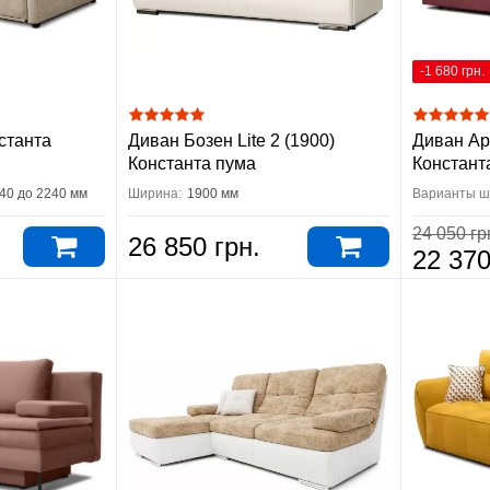
-1 680 грн.
станта
Диван Бозен Lite 2 (1900)
Диван Ар
Константа пума
Констант
940 до 2240 мм
Ширина:
1900 мм
Варианты ш
24 050 гр
26 850 грн.
22 370