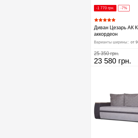
-1 770 грн.
-7%
Диван Цезарь АК К
аккордеон
Варианты ширины::
от 
25 350 грн.
23 580 грн.