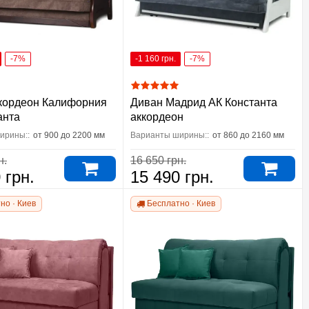
-7%
-1 160 грн.
-7%
кордеон Калифорния
Диван Мадрид АК Константа
анта
аккордеон
ирины::
от 900 до 2200 мм
Варианты ширины::
от 860 до 2160 мм
н.
16 650 грн.
 грн.
15 490 грн.
но · Киев
Бесплатно · Киев