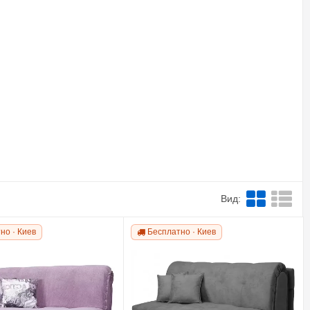
Вид:
но · Киев
Бесплатно · Киев