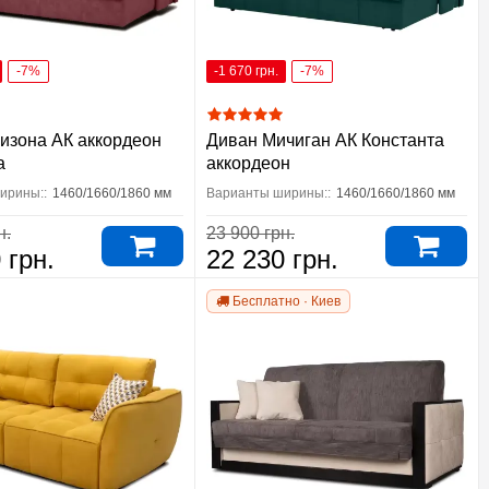
-7%
-1 670 грн.
-7%
изона АК аккордеон
Диван Мичиган АК Константа
а
аккордеон
ирины::
1460/1660/1860 мм
Варианты ширины::
1460/1660/1860 мм
н.
23 900 грн.
 грн.
22 230 грн.
Бесплатно · Киев