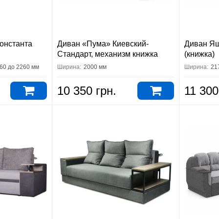
онстанта
Диван «Пума» Киевский-
Диван Яш
Стандарт, механизм книжка
(книжка)
960 до 2260 мм
Ширина:
2000 мм
Ширина:
21
10 350 грн.
11 300