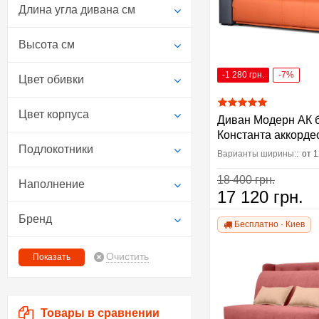
Длина угла дивана см
Высота см
-1 280 грн.
-7%
Цвет обивки
Цвет корпуса
Диван Модерн АК б
Константа аккорде
Подлокотники
Варианты ширины::
от 
18 400 грн.
Наполнение
17 120 грн.
Бренд
Бесплатно · Киев
Очистить
Товары в сравнении