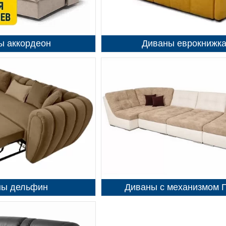
ы аккордеон
Диваны еврокнижк
ны дельфин
Диваны с механизмом 