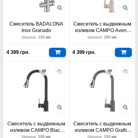
Смеситель BADALONA
Смеситель с выдвижным
Inox Granado
изливом CAMPO Avena
Granado
Ширина:
230 мм
Ширина:
200 мм
4 399 грн.
4 399 грн.
Смеситель с выдвижным
Смеситель с выдвижным
изливом CAMPO Black
изливом CAMPO Grafito
Shine Granado
Granado
Ширина:
200 мм
Ширина:
200 мм