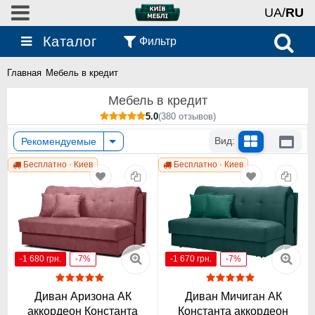
UA/
RU
Каталог
Фильтр
Главная
Мебель в кредит
Мебель в кредит
5.0
(380 отзывов)
Вид:
Рекомендуемые
Бесплатно · Киев
Бесплатно · Киев
-1 680 грн.
-7%
-1 670 грн.
-7%
Диван Аризона АК
Диван Мичиган АК
аккордеон Константа
Константа аккордеон