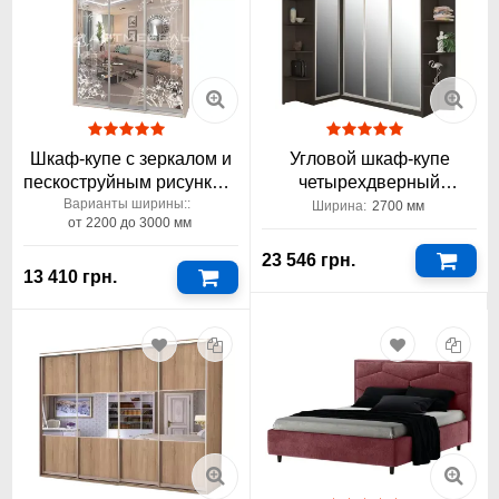
Шкаф-купе с зеркалом и
Угловой шкаф-купе
пескоструйным рисунком ​
четырехдверный
Стандарт​ Феникс
2700x1500x2400 венге с
Варианты ширины::
Ширина:
2700 мм
от 2200 до 3000 мм
трехдверный
зеркалом Вип-Мастер
23 546 грн.
13 410 грн.