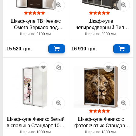
Шкаф-купе ТВ Феникс
Шкаф-купе
Омега Зеркало под
четырехдверный Вип-
телевизор 2100 мм
Мастер 2900x450x2400
Ширина:
2100 мм
Ширина:
2900 мм
2,9 метра
15 520 грн.
16 910 грн.
Шкаф-купе Феникс белый
Шкаф-купе Феникс с
в спальню Стандарт 1000
фотопечатью Стандарт
двухдверный
1800 двухдверный
Ширина:
1000 мм
Ширина:
1800 мм