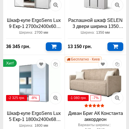
Шкаф-купе ErgoSens Lux
Распашной шкаф SELEN
9 Екр-1 2700х2400х600
3 двери ширина 1350
трехдверный Константа
Константа акция
Ширина:
2700 мм
Ширина:
1350 мм
36 345 грн.
13 150 грн.
Бесплатно · Киев
Хит!
-2 325 грн.
-8%
-1 080 грн.
-7%
Шкаф-купе ErgoSens Lux
Диван Бриг АК Константа
5 Екр-1 1800х2400х680
аккордеон
двухдверный Константа
Варианты ширины::
Ширина:
1800 мм