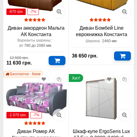
-870 грн.
-7%
Диван аккордеон Мальта
Диван Бомбей Line
АК Константа
еврокнижка Константа
Варианты ширины::
Ширина:
2460 мм
от 780 до 2080 мм.
36 650 грн.
12 500 грн.
11 630 грн.
Бесплатно · Киев
Хит!
-1 070 грн.
-7%
Диван Ромер АК
Шкаф-купе ErgoSens Lux