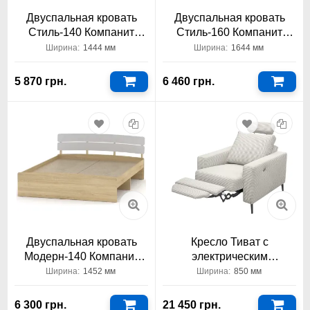
Двуспальная кровать
Двуспальная кровать
Стиль-140 Компанит
Стиль-160 Компанит
1400x2000
1600x2000
Ширина:
1444 мм
Ширина:
1644 мм
5 870 грн.
6 460 грн.
Двуспальная кровать
Кресло Тиват с
Модерн-140 Компанит
электрическим
1400x2000
реклайнером Константа
Ширина:
1452 мм
Ширина:
850 мм
6 300 грн.
21 450 грн.