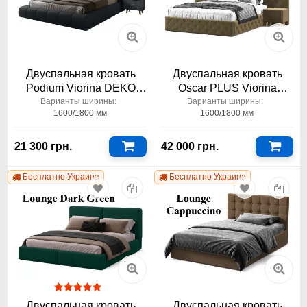
Двуспальная кровать
Двуспальная кровать
Podium Viorina DEKO
Oscar PLUS Viorina
Подиум 1600-1800x2000
DEKO Оскар ПЛЮС с 2
Варианты ширины:
Варианты ширины:
1600/1800 мм
1600/1800 мм
прикроватными тумбами
21 300 грн.
42 000 грн.
Бесплатно Украина
Бесплатно Украина
Двуспальная кровать
Двуспальная кровать