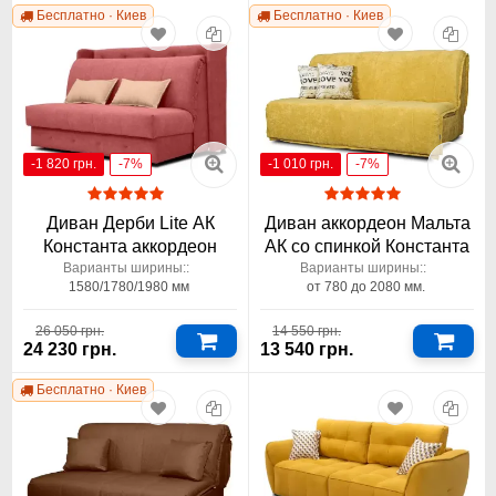
Бесплатно · Киев
Бесплатно · Киев
-1 820 грн.
-7%
-1 010 грн.
-7%
Диван Дерби Lite АК
Диван аккордеон Мальта
Константа аккордеон
АК со спинкой Константа
Варианты ширины::
Варианты ширины::
1580/1780/1980 мм
от 780 до 2080 мм.
26 050 грн.
14 550 грн.
24 230 грн.
13 540 грн.
Бесплатно · Киев