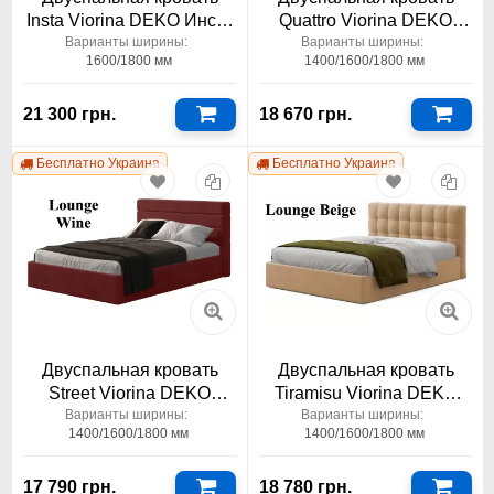
Insta Viorina DEKO Инста
Quattro Viorina DEKO
1600-1800x2000
Кватро
Варианты ширины:
Варианты ширины:
1600/1800 мм
1400/1600/1800 мм
1400/1600/1800x2000
21 300 грн.
18 670 грн.
Бесплатно Украина
Бесплатно Украина
Двуспальная кровать
Двуспальная кровать
Street Viorina DEKO
Tiramisu Viorina DEKO
Стрит
Тирамису
Варианты ширины:
Варианты ширины:
1400/1600/1800 мм
1400/1600/1800 мм
1400/1600/1800x2000
1400/1600/1800x2000
17 790 грн.
18 780 грн.