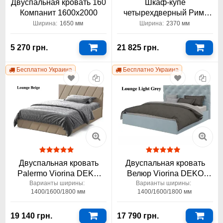
Двуспальная кровать 160
Шкаф-купе
Компанит 1600x2000
четырехдверный Рим-
Венециано Вип-Мастер
Ширина:
1650 мм
Ширина:
2370 мм
2400x450x2400 2,4 метра
5 270 грн.
21 825 грн.
Бесплатно Украина
Бесплатно Украина
Двуспальная кровать
Двуспальная кровать
Palermo Viorina DEKO
Велюр Viorina DEKO
Палермо
1400/1600/1800x2000
Варианты ширины:
Варианты ширины:
1400/1600/1800 мм
1400/1600/1800 мм
1400/1600/1800x2000
19 140 грн.
17 790 грн.