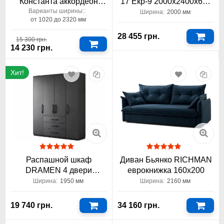
Константа аккордеон
17 Екр-9 2000х2400х600
выбор ширины
двухдверный Константа
Варианты ширины::
Ширина:
2000 мм
от 1020 до 2320 мм
28 455 грн.
15 300 грн.
14 230 грн.
Хит!
Распашной шкаф
Диван Бьянко RICHMAN
DRAMEN 4 двери
еврокнижка 160x200
ширина 1950 Константа
Ширина:
1950 мм
Ширина:
2160 мм
акция
19 740 грн.
34 160 грн.