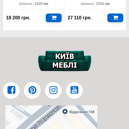
Ширина:
2420 мм
Ширина:
2550 мм
➤
18 200 грн.
27 110 грн.
Доставка, оплата и выгодная покупка пуфа в
Киев-Мебель™
Перед тем как купить пуф OREO Viorina DEKO, рекомендуем
продумать стиль помещения, в котором он будет
использоваться. Универсальный дизайн модели отлично
подходит как для классических, так и для современных
интерьеров. Пуф станет не только практичным дополнением,
но и выразительным акцентом в гостиной, спальне, детской
или прихожей. Прочная конструкция, качественная фурнитура
и износостойкие материалы обеспечивают долгий срок
службы без потери внешней привлекательности. Вся
продукция Viorina DEKO проходит проверку на соответствие