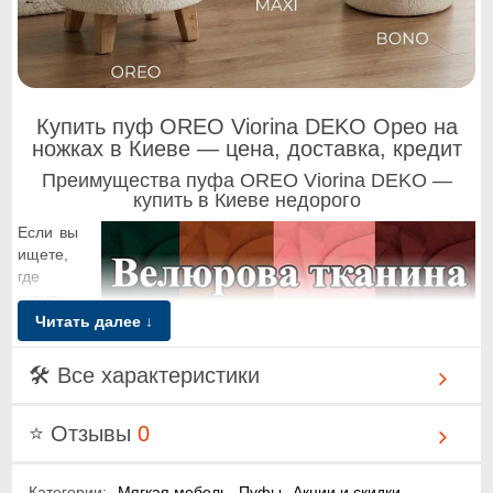
Купить пуф OREO Viorina DEKO Орео на
ножках в Киеве — цена, доставка, кредит
Преимущества пуфа OREO Viorina DEKO —
купить в Киеве недорого
Если вы
ищете,
где
купить
пуф в
Читать далее ↓
Киеве,
который
🛠 Все характеристики
⭐ Отзывы
0
объединяет современный внешний вид и удобство, модель
Категории:
Мягкая мебель
Пуфы
Акции и скидки