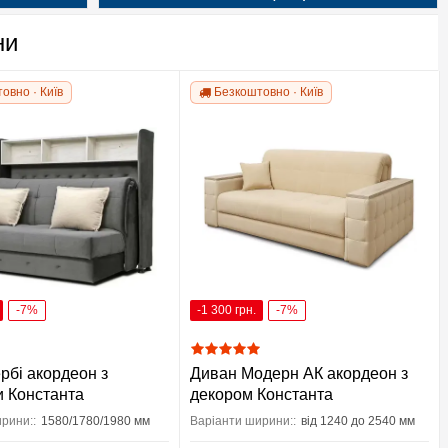
ни
овно · Київ
Безкоштовно · Київ
-7%
-1 300 грн.
-7%
рбі акордеон з
Диван Модерн АК акордеон з
 Константа
декором Константа
рини::
1580/1780/1980 мм
Варіанти ширини::
від 1240 до 2540 мм