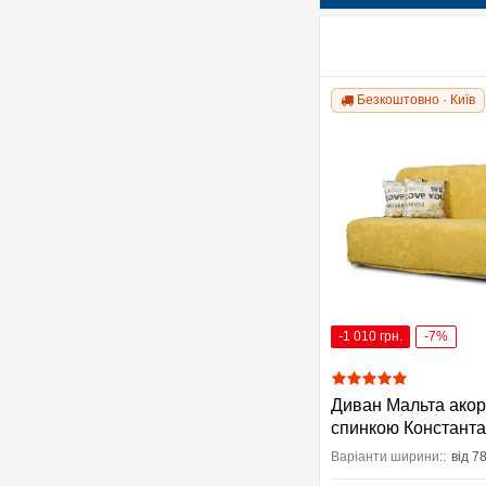
Безкоштовно · Київ
-1 010 грн.
-7%
Диван Мальта акор
спинкою Константа
Варіанти ширини::
від 7