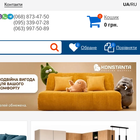
Контакти
UA
/RU
(068) 873-47-50
0
Кошик
(095) 339-07-28
0 грн.
(063) 997-50-89
0
0
Обране
Порівняти