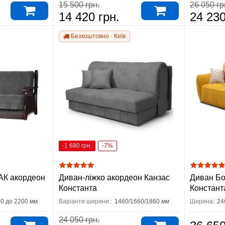
15 500 грн.
26 050 гр
14 420 грн.
24 230
Безкоштовно · Київ
-1 680 грн.
-7%
АК акордеон
Диван-ліжко акордеон Канзас
Диван Бо
Константа
Констант
00 до 2200 мм
Варіанти ширини::
1460/1660/1860 мм
Ширина:
24
24 050 грн.