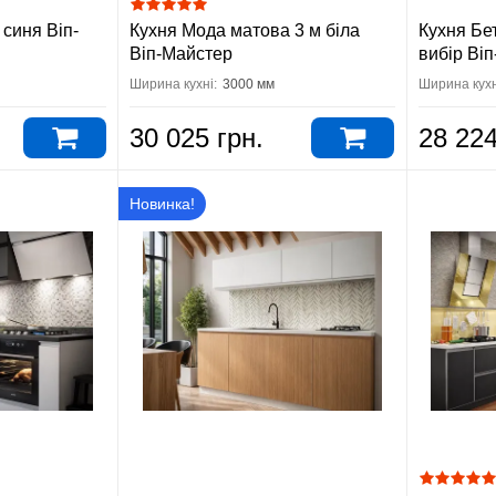
 синя Віп-
Кухня Мода матова 3 м біла
Кухня Бет
Віп-Майстер
вибір Ві
Ширина кухні:
3000 мм
Ширина кухн
30 025 грн.
28 224
Новинка!