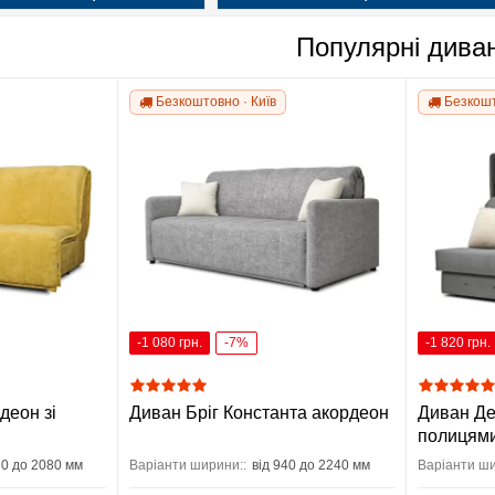
Популярні дива
Безкоштовно · Київ
Безкошт
-1 080 грн.
-7%
-1 820 грн.
деон зі
Диван Бріг Константа акордеон
Диван Де
полицями
80 до 2080 мм
Варіанти ширини::
від 940 до 2240 мм
Варіанти ши