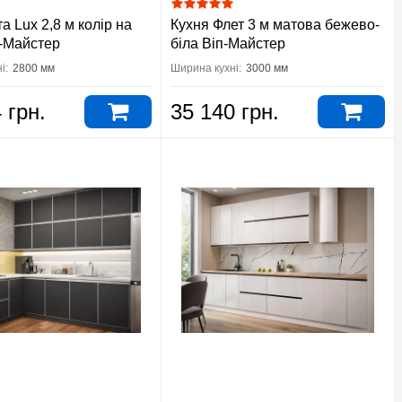
а Lux 2,8 м колір на
Кухня Флет 3 м матова бежево-
п-Майстер
біла Віп-Майстер
і:
2800 мм
Ширина кухні:
3000 мм
 грн.
35 140 грн.