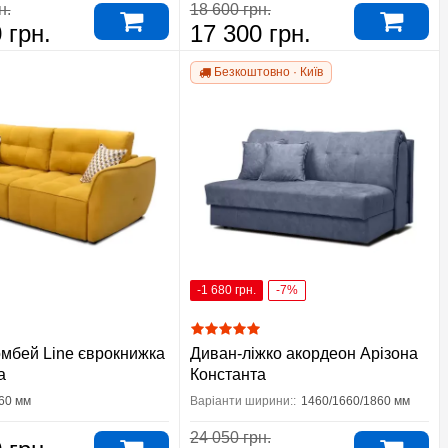
н.
18 600 грн.
 грн.
17 300 грн.
Безкоштовно · Київ
-1 680 грн.
-7%
мбей Line єврокнижка
Диван-ліжко акордеон Арізона
а
Константа
60 мм
Варіанти ширини::
1460/1660/1860 мм
24 050 грн.