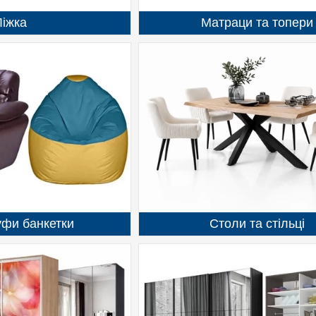
Ліжка
Матраци та топери
уфи банкетки
Столи та стільці