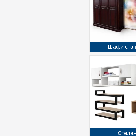
Шафи стан
Стелаж