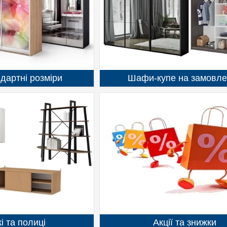
дартні розміри
Шафи-купе на замовл
і та полиці
Акції та знижки