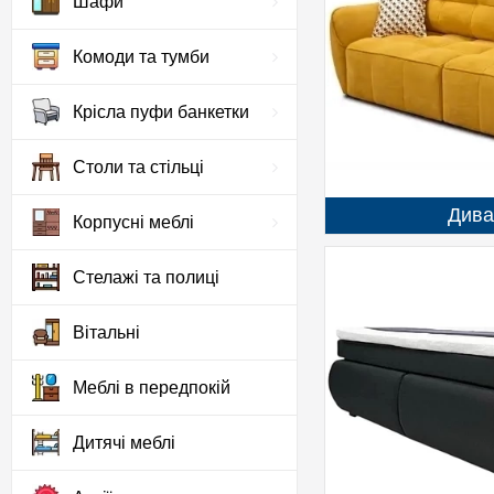
Шафи
Комоди та тумби
Крісла пуфи банкетки
Столи та стільці
Дива
Корпусні меблі
Стелажі та полиці
Вітальні
Меблі в передпокій
Дитячі меблі