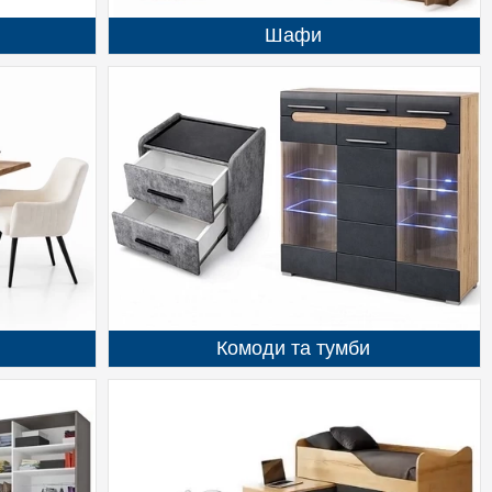
Шафи
Комоди та тумби