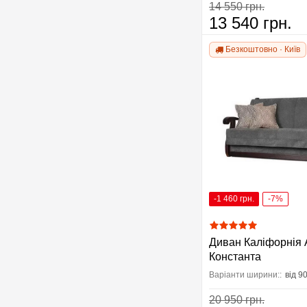
14 550 грн.
13 540 грн.
Безкоштовно · Київ
-1 460 грн.
-7%
Диван Каліфорнія 
Константа
Варіанти ширини::
від 9
20 950 грн.