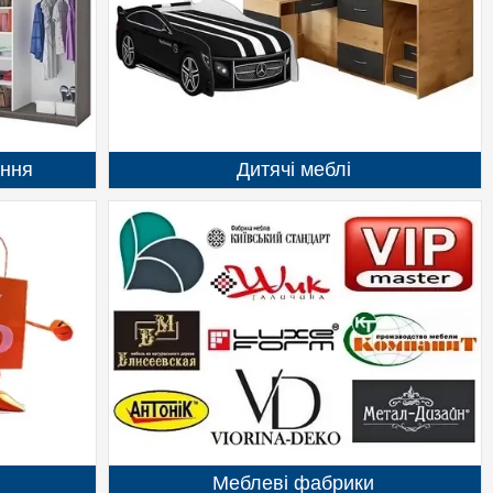
ення
Дитячі меблі
Меблеві фабрики