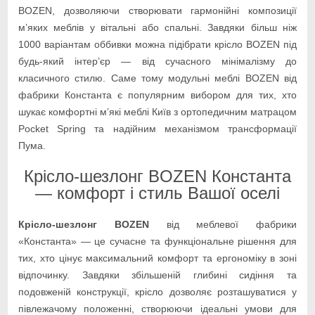
BOZEN, дозволяючи створювати гармонійні композиції
м’яких меблів у вітальні або спальні. Завдяки більш ніж
1000 варіантам оббивки можна підібрати крісло BOZEN під
будь-який інтер’єр — від сучасного мінімалізму до
класичного стилю. Саме тому модульні меблі BOZEN від
фабрики Константа є популярним вибором для тих, хто
шукає комфортні м’які меблі Київ з ортопедичним матрацом
Pocket Spring та надійним механізмом трансформації
Пума.
Крісло-шезлонг BOZEN Константа
— комфорт і стиль Вашої оселі
Крісло-шезлонг BOZEN
від меблевої фабрики
«Константа» — це сучасне та функціональне рішення для
тих, хто цінує максимальний комфорт та ергономіку в зоні
відпочинку. Завдяки збільшеній глибині сидіння та
подовженій конструкції, крісло дозволяє розташуватися у
півлежачому положенні, створюючи ідеальні умови для