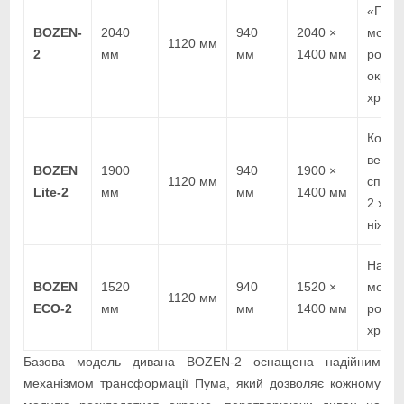
«Пума
BOZEN-
2040
940
2040 ×
модул
1120 мм
2
мм
мм
1400 мм
розкл
окрем
хромо
Компа
версія
BOZEN
1900
940
1900 ×
1120 мм
спаль
Lite-2
мм
мм
1400 мм
2 хро
ніжки
Найко
BOZEN
1520
940
1520 ×
модел
1120 мм
ECO-2
мм
мм
1400 мм
розкл
хромо
Базова модель дивана BOZEN-2 оснащена надійним
механізмом трансформації Пума, який дозволяє кожному