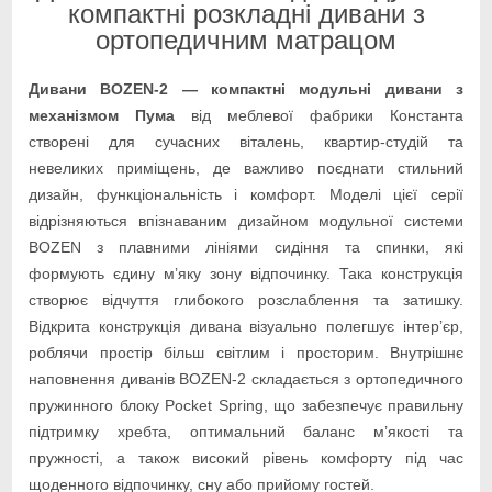
компактні розкладні дивани з
ортопедичним матрацом
Дивани BOZEN-2 — компактні модульні дивани з
механізмом Пума
від меблевої фабрики Константа
створені для сучасних віталень, квартир-студій та
невеликих приміщень, де важливо поєднати стильний
дизайн, функціональність і комфорт. Моделі цієї серії
відрізняються впізнаваним дизайном модульної системи
BOZEN з плавними лініями сидіння та спинки, які
формують єдину м’яку зону відпочинку. Така конструкція
створює відчуття глибокого розслаблення та затишку.
Відкрита конструкція дивана візуально полегшує інтер’єр,
роблячи простір більш світлим і просторим. Внутрішнє
наповнення диванів BOZEN-2 складається з ортопедичного
пружинного блоку Pocket Spring, що забезпечує правильну
підтримку хребта, оптимальний баланс м’якості та
пружності, а також високий рівень комфорту під час
щоденного відпочинку, сну або прийому гостей.