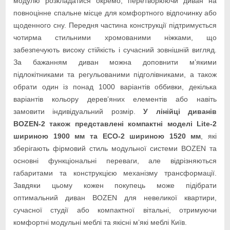
модулю розкладатися окремо, перетворюючи диван на
повноцінне спальне місце для комфортного відпочинку або
щоденного сну. Передня частина конструкції підтримується
чотирма стильними хромованими ніжками, що
забезпечують високу стійкість і сучасний зовнішній вигляд.
За бажанням диван можна доповнити м’якими
підлокітниками та регульованими підголівниками, а також
обрати один із понад 1000 варіантів оббивки, декілька
варіантів кольору дерев’яних елементів або навіть
замовити індивідуальний розмір.
У лінійці диванів
BOZEN-2 також представлені компактні моделі Lite-2
шириною 1900 мм та ECO-2 шириною 1520 мм
, які
зберігають фірмовий стиль модульної системи BOZEN та
основні функціональні переваги, але відрізняються
габаритами та конструкцією механізму трансформації.
Завдяки цьому кожен покупець може підібрати
оптимальний диван BOZEN для невеликої квартири,
сучасної студії або компактної вітальні, отримуючи
комфортні модульні меблі та якісні м’які меблі Київ.