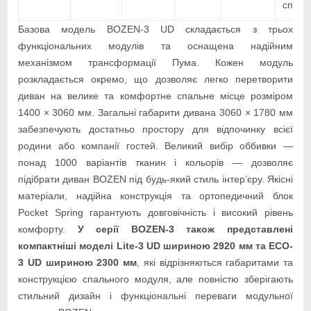
спаль
Базова модель BOZEN-3 UD складається з трьох
функціональних модулів та оснащена надійним
механізмом трансформації Пума. Кожен модуль
розкладається окремо, що дозволяє легко перетворити
диван на велике та комфортне спальне місце розміром
1400 × 3060 мм. Загальні габарити дивана 3060 × 1780 мм
забезпечують достатньо простору для відпочинку всієї
родини або компанії гостей. Великий вибір оббивки —
понад 1000 варіантів тканин і кольорів — дозволяє
підібрати диван BOZEN під будь-який стиль інтер’єру. Якісні
матеріали, надійна конструкція та ортопедичний блок
Pocket Spring гарантують довговічність і високий рівень
комфорту.
У серії BOZEN-3 також представлені
компактніші моделі Lite-3 UD шириною 2920 мм та ECO-
3 UD шириною 2300 мм
, які відрізняються габаритами та
конструкцією спального модуля, але повністю зберігають
стильний дизайн і функціональні переваги модульної