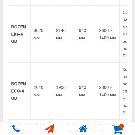
Серед
висув
BOZEN
модул
3020
2140
940
2600 ×
Lite-4
мм, ц
мм
мм
мм
1400 мм
UD
розкл
напов
Pocket
Компа
версія
BOZEN
розкл
2640
1900
940
2300 ×
ECO-4
спаль
мм
мм
мм
1400 мм
UD
місця,
напов
Pocket
Підлокітники дивана мають універсальну форму і можуть
0
використовуватися як зручні підголівники під час відпочинку.