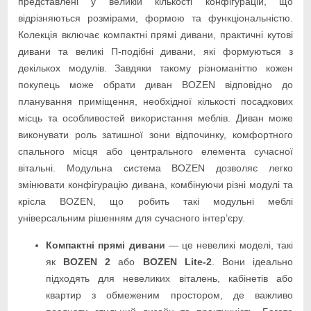
представлені у великій кількості конфігурацій, що
відрізняються розмірами, формою та функціональністю.
Колекція включає компактні прямі дивани, практичні кутові
дивани та великі П-подібні дивани, які формуються з
декількох модулів. Завдяки такому різноманіттю кожен
покупець може обрати диван BOZEN відповідно до
планування приміщення, необхідної кількості посадкових
місць та особливостей використання меблів. Диван може
виконувати роль затишної зони відпочинку, комфортного
спального місця або центрального елемента сучасної
вітальні. Модульна система BOZEN дозволяє легко
змінювати конфігурацію дивана, комбінуючи різні модулі та
крісла BOZEN, що робить такі модульні меблі
універсальним рішенням для сучасного інтер’єру.
Компактні прямі дивани
— це невеликі моделі, такі
як
BOZEN 2
або
BOZEN Lite-2
. Вони ідеально
підходять для невеликих віталень, кабінетів або
квартир з обмеженим простором, де важливо