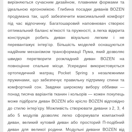
вирізняються сучасним дизайном, плавними формами та
ідеальною ергономікою. Глибина посадки диванів BOZEN
продумана так, щоб забезпечити максимальний комфорт
під час відпочинку. Багатошаровий наповнювач створює
оптимальний баланс м’якості та пружності, а легка відкрита
конструкція робить диван візуально легким і не
перевантажує інтер’єр. Більшість моделей оснащуються
надійним механізмом трансформації Пума, який дозволяє
швидко перетворити розкладний диван BOZEN на
повноцінне спальне місце. Усередині використовується
ортопедичний матрац Pocket Spring з незалежними
пружинами, що забезпечує правильну підтримку спини та
комфортний сон. Завдяки широкому вибору оббивки —
понад тисяча варіантів тканин і кольорів — кожен покупець
може підібрати диван BOZEN або крісло BOZEN відповідно
до стилю інтер’єру. Можливість створювати дивани з 2, 3, 4
або 5 модулів дозволяє легко сформувати компактний
диван, великий кутовий диван або просторий П-подібний
диван для великої родини. Модульні дивани BOZEN від