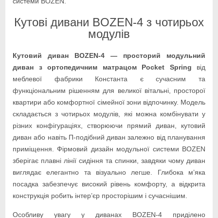
системи BOZEN.
Кутові дивани BOZEN-4 з чотирьох
модулів
Кутовий диван BOZEN-4 — просторий модульний
диван з ортопедичним матрацом Pocket Spring
від
меблевої фабрики Константа є сучасним та
функціональним рішенням для великої вітальні, просторої
квартири або комфортної сімейної зони відпочинку. Модель
складається з чотирьох модулів, які можна комбінувати у
різних конфігураціях, створюючи прямий диван, кутовий
диван або навіть П-подібний диван залежно від планування
приміщення. Фірмовий дизайн модульної системи BOZEN
зберігає плавні лінії сидіння та спинки, завдяки чому диван
виглядає елегантно та візуально легше. Глибока м’яка
посадка забезпечує високий рівень комфорту, а відкрита
конструкція робить інтер’єр просторішим і сучаснішим.
Особливу увагу у диванах BOZEN-4 приділено