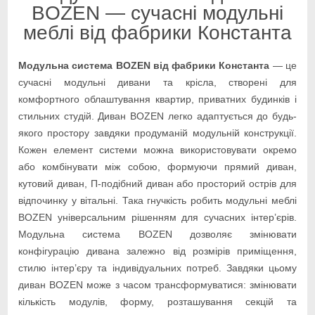
BOZEN — сучасні модульні
меблі від фабрики Константа
Модульна система BOZEN від фабрики Константа
— це
сучасні модульні дивани та крісла, створені для
комфортного облаштування квартир, приватних будинків і
стильних студій. Диван BOZEN легко адаптується до будь-
якого простору завдяки продуманій модульній конструкції.
Кожен елемент системи можна використовувати окремо
або комбінувати між собою, формуючи прямий диван,
кутовий диван, П-подібний диван або просторий острів для
відпочинку у вітальні. Така гнучкість робить модульні меблі
BOZEN універсальним рішенням для сучасних інтер’єрів.
Модульна система BOZEN дозволяє змінювати
конфігурацію дивана залежно від розмірів приміщення,
стилю інтер’єру та індивідуальних потреб. Завдяки цьому
диван BOZEN може з часом трансформуватися: змінювати
кількість модулів, форму, розташування секцій та