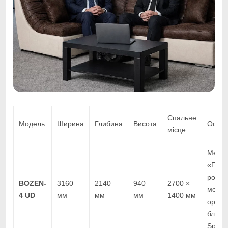
Спальне
Модель
Ширина
Глибина
Висота
Особл
місце
Механ
«Пума
розкл
BOZEN-
3160
2140
940
2700 ×
модул
4 UD
мм
мм
мм
1400 мм
ортоп
блок 
Spring