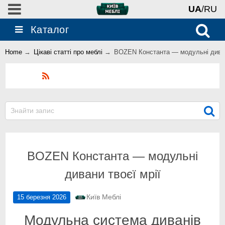
UA
/RU
Каталог
Home
→
Цікаві статті про меблі
→
BOZEN Константа — модульні диван
Блог
BOZEN Константа — модульні
дивани твоєї мрії
Київ Меблі
15 березня 2026
Модульна система диванів