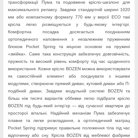
трансформації Пума та подовжене крісло-шезлонг для
максимального релаксу. Завдяки стандартній ширині 1020
мм або компактному формату 770 мм у версії ECO такі
крісла легко розміщуються у будь-якому інтер’єрі.
Комфортна посадка досягається поєднанням
ортопедичного наповнення з незалежним пружинним
блоком Pocket Spring та міцною основою на пружині
«змійка». Саме така конструкція забезпечує довговічність,
пружність та високий рівень комфорту під час щоденного
використання. Кожне крісло BOZEN можна використовувати
як самостійний елемент або поєднувати з іншими
модулями, створюючи прямий диван, кутовий диван або П-
подібний диван. Завдяки модульній системі BOZEN та
більш ніж тисячі варіантів оббивки легко підібрати крісло
BOZEN під будь-який інтер’єр — від сучасної квартири до
просторої вітальні. Надійний механізм Пума забезпечує
плавне та легке розкладання, а ортопедичний матрац
Pocket Spring підтримує правильне положення тіла під час
відпочинку або сну. Крісла BOZEN від меблевої фабрики