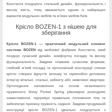
Константа поєднують стильний дизайн, функціональність і
високу якість, тому вважаються одним із найкращих
варіантів модульних меблів та м’яких меблів Київ.
Крісло BOZEN-1 з нішею для
зберігання
Крісло BOZEN-1 — практичний модульний елемент
системи BOZEN
від меблевої фабрики Константа, який
поєднує сучасний дизайн, комфортну посадку та високу
функціональність. Завдяки плавним сучасним формам,
глибокій м’якій посадці та ергономічній конструкції спинки
крісло створює відчуття затишку та гармонійно доповнює
інтер’єр вітальні, спальні, кабінету або невеликої квартири.
Ортопедичне наповнення на основі незалежного
пружинного блоку Pocket Spring рівномірно розподіляє
навантаження, підтримує правильне положення тіла та
забезпечує приємну пружність сидіння. Завдяки продуманій
конструкції крісло BOZEN-1 ідеально поєднується з