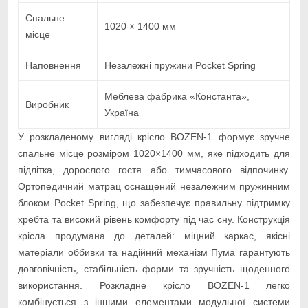
Спальне
1020 × 1400 мм
місце
Наповнення
Незалежні пружини Pocket Spring
Меблева фабрика «Константа»,
Виробник
Україна
У розкладеному вигляді крісло BOZEN-1 формує зручне
спальне місце розміром 1020×1400 мм, яке підходить для
підлітка, дорослого гостя або тимчасового відпочинку.
Ортопедичний матрац оснащений незалежним пружинним
блоком Pocket Spring, що забезпечує правильну підтримку
хребта та високий рівень комфорту під час сну. Конструкція
крісла продумана до деталей: міцний каркас, якісні
матеріали оббивки та надійний механізм Пума гарантують
довговічність, стабільність форми та зручність щоденного
використання. Розкладне крісло BOZEN-1 легко
комбінується з іншими елементами модульної системи