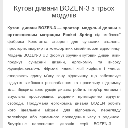
Кутові дивани BOZEN-3 з трьох
модулів
Кутові дивани BOZEN-3 — просторі модульні дивани з
ортопедичним матрацом Pocket Spring
від меблевої
фабрики Константа створені для сучасних віталень,
просторих квартир та комфортних сімейних зон відпочинку.
Модель BOZEN-3 UD формує зручний кутовий диван, який
поєднує сучасний дизайн, ергономіку та високу
функціональність. Фірмові плавні лінії сидіння і спинки
створюють єдину м’яку зону відпочинку, що забезпечує
відчуття глибокого розслаблення та правильну підтримку
тіла. Відкрита конструкція дивана робить інтер’єр легшим і
візуально просторішим, додаючи приміщенню відчуття
свободи. Продумана ергономіка дивана BOZEN робить
його ідеальним місцем для відпочинку, перегляду
телевізора або приємного проведення часу з родиною.
Внутрішнє наповнення диванів серії BOZEN-3 —