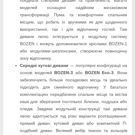
поєднати стильний дизайн та практичність. Багато
моделей оснащені надійним механізмом
трансформації Пума та комфортним спальним
місцем, що робить їх зручними як для щоденного
використання, так і для відпочинку гостей. Такі
дивани легко інтегруються у модульну систему
BOZEN і можуть доповнюватися кріслами BOZEN-1
або модулями-шезлонгами, створюючи повноцінну
зону відпочинку.
Середні кутові дивани
— популярні конфігурації на
основі моделей
BOZEN-3
або
BOZEN Eco-3
. Вони
забезпечують більше посадкових місць та ідеально
підходять для сімейного відпочинку. У багатьох
комплектаціях передбачене спальне місце та містка
ніша для зберігання постільної білизни, подушок або
пледів. Завдяки модульній конструкції такі дивани
легко адаптуються під різні варіанти розташування:
прямий диван, кутовий диван або компактний П-
подібний диван. Великий вибір тканин та кольорів