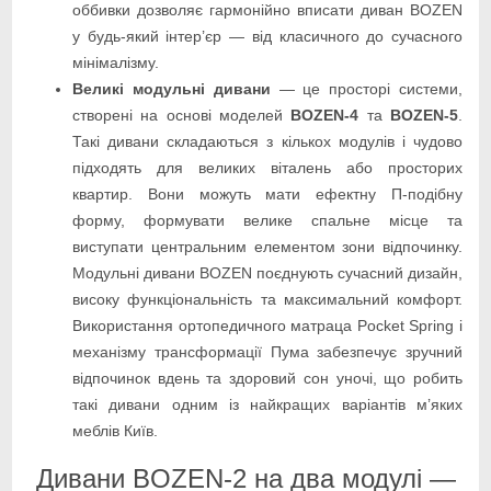
оббивки дозволяє гармонійно вписати диван BOZEN
у будь-який інтер’єр — від класичного до сучасного
мінімалізму.
Великі модульні дивани
— це просторі системи,
створені на основі моделей
BOZEN-4
та
BOZEN-5
.
Такі дивани складаються з кількох модулів і чудово
підходять для великих віталень або просторих
квартир. Вони можуть мати ефектну П-подібну
форму, формувати велике спальне місце та
виступати центральним елементом зони відпочинку.
Модульні дивани BOZEN поєднують сучасний дизайн,
високу функціональність та максимальний комфорт.
Використання ортопедичного матраца Pocket Spring і
механізму трансформації Пума забезпечує зручний
відпочинок вдень та здоровий сон уночі, що робить
такі дивани одним із найкращих варіантів м’яких
меблів Київ.
Дивани BOZEN-2 на два модулі —