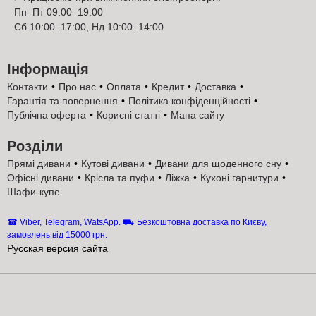
гарантує, що диван зберігатиме форму, функціональність і
Пн–Пт 09:00–19:00
естетичний вигляд протягом багатьох років. Бозен 5 Константа
Сб 10:00–17:00, Нд 10:00–14:00
це не лише стильне та комфортне рішення для вашої вітальні,
а й вигідна інвестиція в меблі високої якості, які можна купити з
доставкою, збіркою та офіційною гарантією від Київ-Меблі™.
Інформація
Купити диван Бозен 5 Константа у Києві за
Контакти
Про нас
Оплата
Кредит
Доставка
ціною виробника
Гарантія та повернення
Політика конфіденційності
Публічна оферта
Корисні статті
Мапа сайту
Бозен 5 Константа: покупка за ціною виробника
без переплат
Розділи
В інтернет-магазині Київ-Меблі™ купити Бозен 5
Прямі дивани
Кутові дивани
Дивани для щоденного сну
Константа можна напряму за ціною виробника.
Це
Офісні дивани
Крісла та пуфи
Ліжка
Кухоні гарнитури
дозволяє уникнути додаткових націнок та забезпечує
Шафи-купе
максимально вигідну покупку великого П-подібного дивана
4180х2140 мм. Бозен 5 Константа поєднує стильний сучасний
дизайн, зручність модульної системи та надійність конструкції,
☎ Viber, Telegram, WatsApp. ⛟ Безкоштовна доставка по Києву,
замовлень від 15000 грн.
а також надає можливість обрати колір і тканину серед понад
Русская версия сайта
1000 варіантів каталогу. Така покупка гарантує комфорт і
естетичну привабливість вашої вітальні на довгі роки.
Бозен 5 Константа: доставка, збірка та офіційна
гарантія