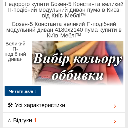
Недорого купити Бозен-5 Константа великий
П-подібний модульний диван пума в Києві
від Київ-Меблі™
Бозен-5 Константа великий П-подібний
модульний диван 4180х2140 пума купити в
Київ-Меблі™
Великий
П-
подібний
диван
Читати далі ↓
4180х2140 для просторої вітальні
🛠 Усі характеристики
Великий П-подібний диван 4180х2140 ідеальне рішення
для просторої вітальні, де важливі масштаб, комфорт і
⭐ Відгуки
1
статусний вигляд.
Модель Бозен-5 Константа створена