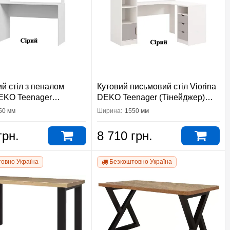
й стіл з пеналом
Кутовий письмовий стіл Viorina
DEKO Teenager
DEKO Teenager (Тінейджер)
р) білий
білий
50 мм
Ширина:
1550 мм
грн.
8 710 грн.
овно Україна
Безкоштовно Україна