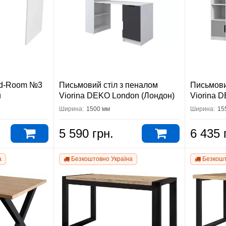
ed-Room №3
Письмовий стіл з пеналом
Письмови
й
Viorina DEKO London (Лондон)
Viorina 
(Тінейдже
Ширина:
1500 мм
Ширина:
15
5 590 грн.
6 435 
а
Безкоштовно Україна
Безкошт