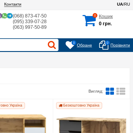
Контакти
UA
/RU
(068) 873-47-50
0
Кошик
(095) 339-07-28
0 грн.
(063) 997-50-89
0
0
Обране
Порівняти
Вигляд:
овно Україна
Безкоштовно Україна