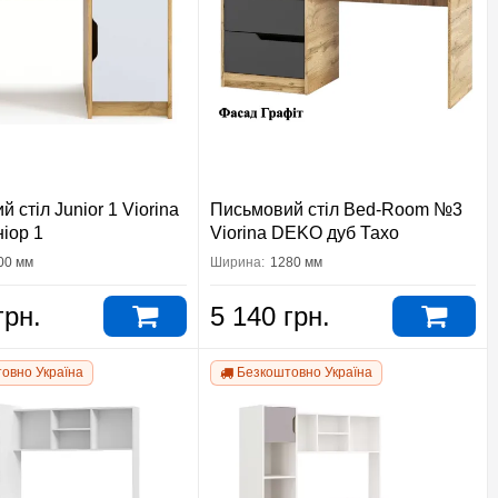
 стіл Junior 1 Viorina
Письмовий стіл Bed-Room №3
іор 1
Viorina DEKO дуб Тахо
00 мм
Ширина:
1280 мм
грн.
5 140 грн.
овно Україна
Безкоштовно Україна