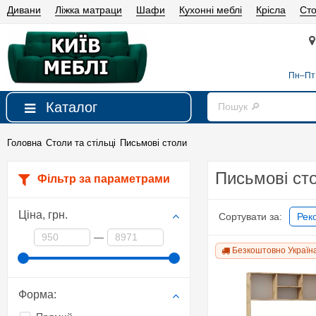
Дивани
Ліжка матраци
Шафи
Кухонні меблі
Крісла
Сто
Пн–Пт 
Каталог
Головна
Столи та стільці
Письмові столи
Письмові ст
Фільтр за параметрами
Ціна,
грн.
Сортувати за:
Рек
—
Безкоштовно Україн
Форма: