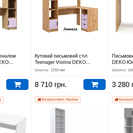
пеналом
Кутовий письмовий стіл
Письмовий
DEKO
Teenager Viorina DEKO
DEKO Юн
о
Тінейджер дуб Тахо
Ширина:
1550 мм
Ширина:
10
8 710 грн.
3 280 
а
Безкоштовно Україна
Безкошт