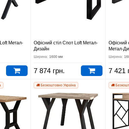
Loft Метал-
Офісний стіл Спот Loft Метал-
Офісний с
Дизайн
Метал-Ди
Ширина:
1600 мм
Ширина:
16
7 874 грн.
7 421 
а
Безкоштовно Україна
Безкошт