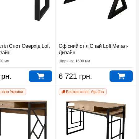
тіл Спот Оверхід Loft
Офісний стіл Спай Loft Метал-
зайн
Дизайн
00 мм
Ширина:
1600 мм
грн.
6 721 грн.
овно Україна
Безкоштовно Україна