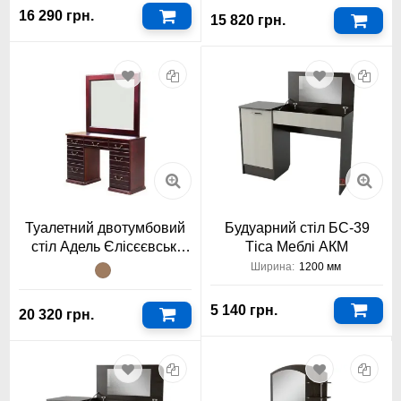
16 290 грн.
15 820 грн.
Туалетний двотумбовий
Будуарний стіл БС-39
стіл Адель Єлісєєвські
Тіса Меблі АКМ
Меблі
Ширина:
1200 мм
5 140 грн.
20 320 грн.