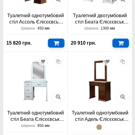
Туалетний однотумбовий
Туалетний двотумбовий
стіл Ассоль Єлісєєвські
стіл Беата Єлісєєвські
Меблі
Меблі
Ширина:
450 мм
Ширина:
1300 мм
15 820 грн.
20 910 грн.
Туалетний однотумбовий
Туалетний однотумбовий
стіл Беата Єлісєєвські
стіл Адель Єлісєєвські
Меблі
Меблі
Ширина:
950 мм