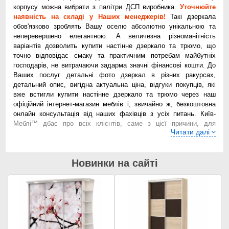
корпусу можна вибрати з палітри ДСП виробника.
Уточнюйте
наявність на складі у Наших менеджерів!
Такі дзеркала
обов'язково зроблять Вашу оселю абсолютно унікальною та
неперевершено елегантною. А величезна різноманітність
варіантів дозволить купити настінне дзеркало та трюмо, що
точно відповідає смаку та практичним потребам майбутніх
господарів, не витрачаючи задарма значні фінансові кошти. До
Ваших послуг детальні фото дзеркал в різних ракурсах,
детальний опис, вигідна актуальна ціна, відгуки покупців, які
вже встигли купити настінне дзеркало та трюмо через наш
офіційний інтернет-магазин меблів і, звичайно ж, безкоштовна
онлайн консультація від наших фахівців з усіх питань. Київ-
Меблі™ дбає про всіх клієнтів, саме з цієї причини, для
Читати далі
покупців які переглядають настінне дзеркало та трюмо від Київ-
Меблі™ до Ваших послуг зручні, інтуїтивно зрозумілі фільтри за
кольором, розмірами. Купити настінне дзеркало та трюмо від
Новинки на сайті
Київ-Меблі™, можна вигідно та недорого через офіційний
інтернет-магазин і це має такі переваги перед конкурентами,
зумовлені багаторічним досвідом та якістю виробництва меблів
у оселю на верстатах європейської якості:
Настінні дзеркала та трюмо від Київ-Меблі™, це висока
якість виробництва на фабриці, обладнаній сучасними
верстатами;