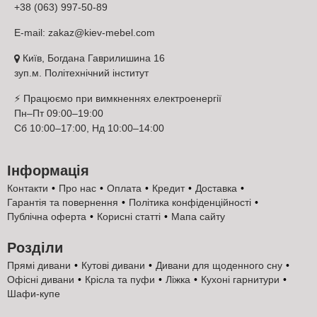
приватний будинок за дійсно доступною та низькою ціною.
+38 (063) 997-50-89
Як вигідно та недорого купити настінне
E-mail:
zakaz@kiev-mebel.com
дзеркало та трюмо Київ-Меблі™ за
доступною ціною
Київ, Богдана Гаврилишина 16
зуп.м. Політехнічний інститут
Що входить до повного комплекту меблів Київ-
Меблі™?
⚡ Працюємо при вимкненнях електроенергії
Що входить в повний комплект меблів? Недорога спальня в
Пн–Пт 09:00–19:00
сучасному стилі - це набір функціональних та зручних меблів
Сб 10:00–17:00, Нд 10:00–14:00
для організації комфортної зони відпочинку. У стандартний набір
меблів Київ-Меблі™ входить: двоспальне ліжко; шафа-купе,
звичайна або платтяна; комод та трюмо, туалетний стіл та
Інформація
трюмо, настінне дзеркало та трюмо. Крім того, в модульний
комплект меблів можуть входити інші меблеві елементи. Ціна
Контакти
Про нас
Оплата
Кредит
Доставка
комплекту залежить від складу та кількості меблів. Перевагою
Гарантія та повернення
Політика конфіденційності
модульного комплекту та трюмо є можливість відмовитися від
Публічна оферта
Корисні статті
Мапа сайту
непотрібних меблів, купивши тільки необхідні речі, або навпаки,
придбати додаткові меблі з тієї ж колекції. Модульний гарнітур -
Розділи
це колекція єдиних стилів, в якій всі меблі ідеально
поєднуються і разом створюють функціональний гарнітур для
Прямі дивани
Кутові дивани
Дивани для щоденного сну
організації повноцінної зони відпочинку та системи зберігання.
Офісні дивани
Крісла та пуфи
Ліжка
Кухоні гарнитури
Шафи-купе
Купити в кредит та розстрочка або оплата
частинами настінні дзеркала та трюмо від