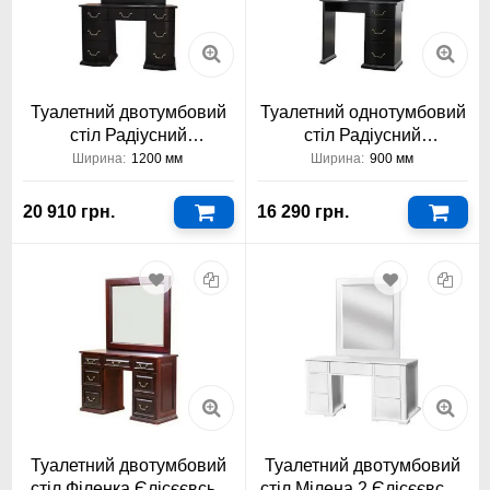
Туалетний двотумбовий
Туалетний однотумбовий
стіл Радіусний
стіл Радіусний
Єлісєєвські Меблі
Єлісєєвські Меблі
Ширина:
1200 мм
Ширина:
900 мм
20 910 грн.
16 290 грн.
Туалетний двотумбовий
Туалетний двотумбовий
стіл Філенка Єлісєєвські
стіл Мілена 2 Єлісєєвські