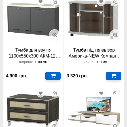
Тумба для взуття
Тумба під телевізор
1100х550х300 АКМ-126
Америка-NEW Компаніт
Тіса Меблі
910x652x445
Ширина:
1100 мм
Ширина:
910 мм
4 900 грн.
3 320 грн.