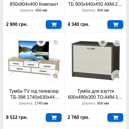
850x804x400 Компаніт
ТБ 900х440х450 АКМ-244
Тіса Меблі
Ширина:
850 мм
Ширина:
900 мм
2 900 грн.
4 340 грн.
Тумба-TV під телевізор
Тумба для взуття
ТБ-398 1740х630х440
600х490х300 ТО-АКМ-121
Тіса Меблі
Тіса Меблі АКМ
Ширина:
1740 мм
Ширина:
600 мм
8 512 грн.
2 760 грн.