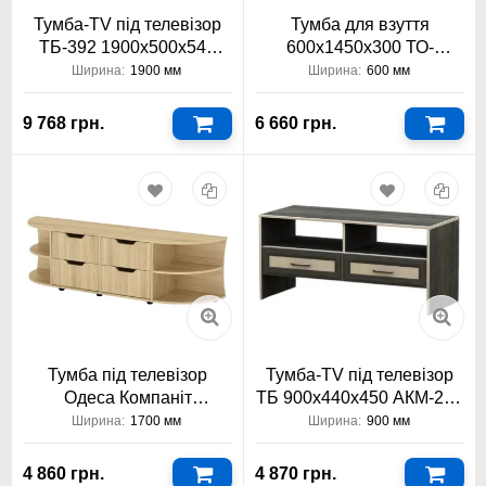
Тумба-TV під телевізор
Тумба для взуття
ТБ-392 1900х500х540
600х1450х300 ТО-
Тіса Меблі
АКМ-114 Тіса Меблі АКМ
Ширина:
1900 мм
Ширина:
600 мм
9 768 грн.
6 660 грн.
Тумба під телевізор
Тумба-TV під телевізор
Одеса Компаніт
ТБ 900х440х450 АКМ-237
1700x484x391
Тіса Меблі
Ширина:
1700 мм
Ширина:
900 мм
4 860 грн.
4 870 грн.