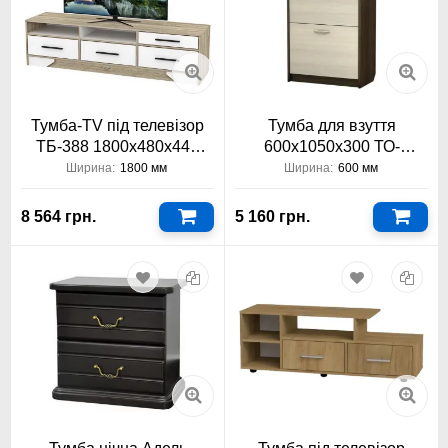
Тумба-TV під телевізор
Тумба для взуття
ТБ-388 1800х480х440
600х1050х300 ТО-
Тіса Меблі
АКМ-110 Тіса Меблі АКМ
Ширина:
1800 мм
Ширина:
600 мм
8 564 грн.
5 160 грн.