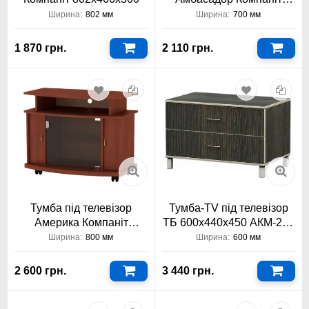
700x643x430
Ширина:
802 мм
Ширина:
700 мм
1 870 грн.
2 110 грн.
Тумба під телевізор
Тумба-TV під телевізор
Америка Компаніт
ТБ 600х440х450 АКМ-232
800x643x431
Тіса Меблі АКМ
Ширина:
800 мм
Ширина:
600 мм
2 600 грн.
3 440 грн.