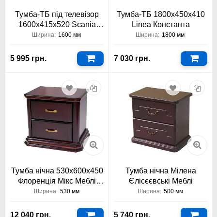
Тумба-ТБ під телевізор
Тумба-ТБ 1800х450х410
1600х415х520 Scania
Linea Константа
Константа
Ширина:
1600 мм
Ширина:
1800 мм
5 995 грн.
7 030 грн.
Тумба нічна 530х600х450
Тумба нічна Мілена
Флоренція Мікс Меблі
Єлісєєвські Меблі
Еліт
Ширина:
530 мм
Ширина:
500 мм
12 040 грн.
5 740 грн.