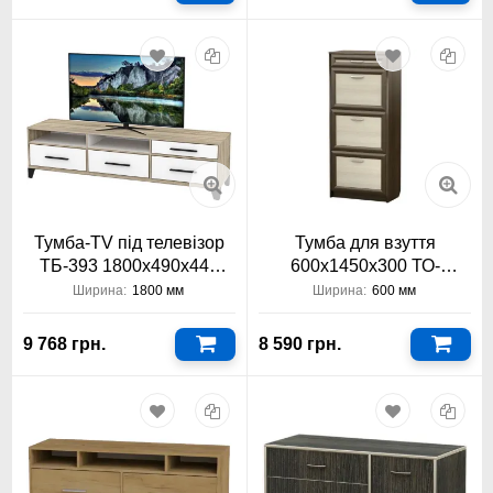
Тумба-TV під телевізор
Тумба для взуття
ТБ-393 1800х490х440
600х1450х300 ТО-
Тіса Меблі
АКМ-115 Тіса Меблі АКМ
Ширина:
1800 мм
Ширина:
600 мм
9 768 грн.
8 590 грн.