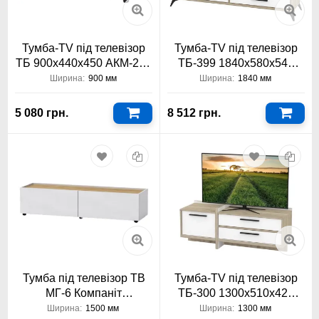
Тумба-TV під телевізор
Тумба-TV під телевізор
ТБ 900х440х450 АКМ-245
ТБ-399 1840х580х540
Тіса Меблі
Тіса Меблі
Ширина:
900 мм
Ширина:
1840 мм
5 080 грн.
8 512 грн.
Тумба під телевізор ТВ
Тумба-TV під телевізор
МГ-6 Компаніт
ТБ-300 1300х510х420
1500x350x420
Тіса Меблі
Ширина:
1500 мм
Ширина:
1300 мм