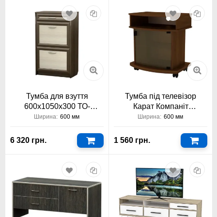
Тумба для взуття
Тумба під телевізор
600х1050х300 ТО-
Карат Компаніт
АКМ-111 Тіса Меблі АКМ
600x643x435
Ширина:
600 мм
Ширина:
600 мм
6 320 грн.
1 560 грн.