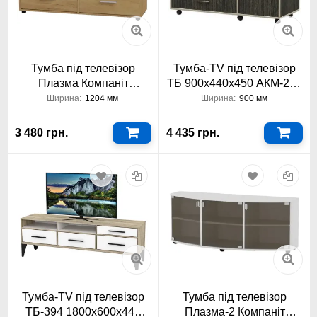
Тумба під телевізор
Тумба-TV під телевізор
Плазма Компаніт
ТБ 900х440х450 АКМ-240
1202x430x380
Тіса Меблі
Ширина:
1204 мм
Ширина:
900 мм
3 480 грн.
4 435 грн.
Тумба-TV під телевізор
Тумба під телевізор
ТБ-394 1800х600х440
Плазма-2 Компаніт