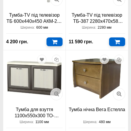
Тумба-TV під телевізор
Тумба-TV під телевізор
ТБ 600х440х450 АКМ-233
ТБ-387 2280х470х580
Тіса Меблі АКМ
Тіса Меблі
Ширина:
600 мм
Ширина:
2280 мм
4 200 грн.
11 590 грн.
Тумба для взуття
Тумба нічна Вега Естелла
1100х550х300 ТО-
АКМ-127 Тіса Меблі АКМ
Ширина:
1100 мм
Ширина:
480 мм