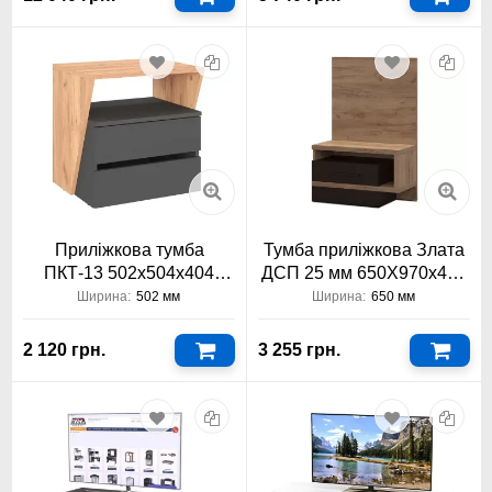
Приліжкова тумба
Тумба приліжкова Злата
ПКТ-13 502х504х404
ДСП 25 мм 650Х970х400
Компаніт
Константа
Ширина:
502 мм
Ширина:
650 мм
2 120 грн.
3 255 грн.