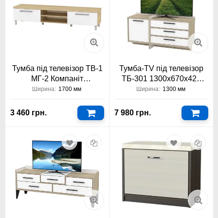
Тумба під телевізор ТВ-1
Тумба-TV під телевізор
МГ-2 Компаніт
ТБ-301 1300х670х420
1700x334x400
Тіса Меблі
Ширина:
1700 мм
Ширина:
1300 мм
3 460 грн.
7 980 грн.