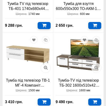
Тумба-TV під телевізор
Тумба для взуття
ТБ-401 1740х680х440
600х550х300 ТО-АКМ-122
Тіса Меблі
Тіса Меблі АКМ
Ширина:
1740 мм
Ширина:
600 мм
9 288 грн.
2 650 грн.
Тумба під телевізор ТВ-1
Тумба-TV під телевізор
МГ-4 Компаніт
ТБ-302 1600х510х420
1500x480x420
Тіса Меблі
Ширина:
1500 мм
Ширина:
1600 мм
3 410 грн.
9 490 грн.