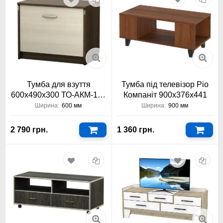
Тумба для взуття
Тумба під телевізор Ріо
600х490х300 ТО-АКМ-100
Компаніт 900x376x441
Тіса Меблі АКМ
Ширина:
600 мм
Ширина:
900 мм
2 790 грн.
1 360 грн.