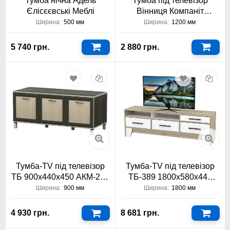
Тумба нічна Адель
Тумба під телевізор
Єлісєєвські Меблі
Вінниця Компаніт
1200x430x352
Ширина:
500 мм
Ширина:
1200 мм
5 740 грн.
2 880 грн.
Тумба-TV під телевізор
Тумба-TV під телевізор
ТБ 900х440х450 АКМ-225
ТБ-389 1800х580х440
Тіса Меблі АКМ
Тіса Меблі
Ширина:
900 мм
Ширина:
1800 мм
4 930 грн.
8 681 грн.