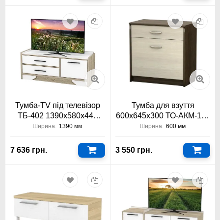
Тумба-TV під телевізор
Тумба для взуття
ТБ-402 1390х580х440
600х645х300 ТО-АКМ-102
Тіса Меблі
Тіса Меблі АКМ
Ширина:
1390 мм
Ширина:
600 мм
7 636 грн.
3 550 грн.