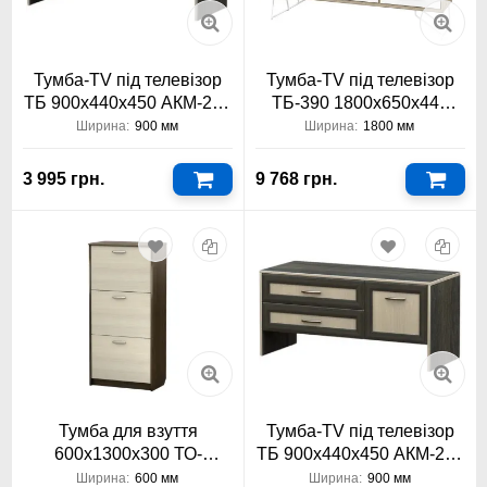
Тумба-TV під телевізор
Тумба-TV під телевізор
ТБ 900х440х450 АКМ-234
ТБ-390 1800х650х440
Тіса Меблі АКМ
Тіса Меблі
Ширина:
900 мм
Ширина:
1800 мм
3 995 грн.
9 768 грн.
Тумба для взуття
Тумба-TV під телевізор
600х1300х300 ТО-
ТБ 900х440х450 АКМ-235
АКМ-112 Тіса Меблі АКМ
Тіса Меблі АКМ
Ширина:
600 мм
Ширина:
900 мм