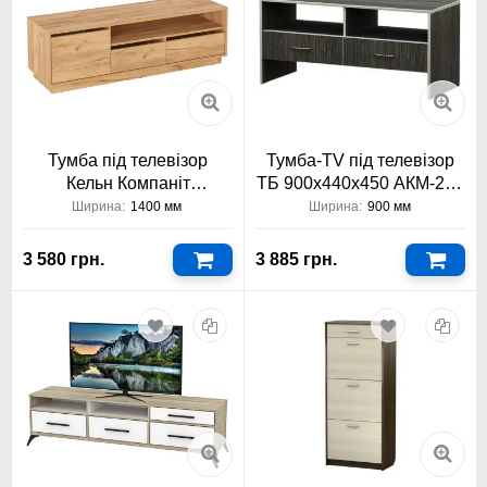
Тумба під телевізор
Тумба-TV під телевізор
Кельн Компаніт
ТБ 900х440х450 АКМ-236
1400x430x420
Тіса Меблі АКМ
Ширина:
1400 мм
Ширина:
900 мм
3 580 грн.
3 885 грн.