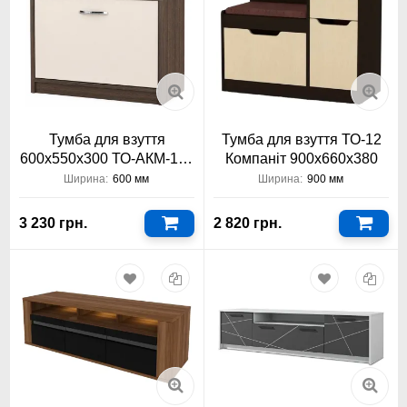
Тумба для взуття
Тумба для взуття ТО-12
600х550х300 ТО-АКМ-118
Компаніт 900х660х380
Тіса Меблі АКМ
Ширина:
600 мм
Ширина:
900 мм
3 230 грн.
2 820 грн.