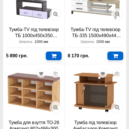
Тумба-TV під телевізор
Тумба-TV під телевізор
ТБ 1000х450х350
ТБ-335 1500х490х440
АКМ-256 Тіса Меблі
Тіса Меблі
Ширина:
1000 мм
Ширина:
1500 мм
5 890 грн.
8 170 грн.
Тумба для взуття ТО-26
Тумба під телевізор
Компаніт 802х466х300
Амбасадор Компаніт