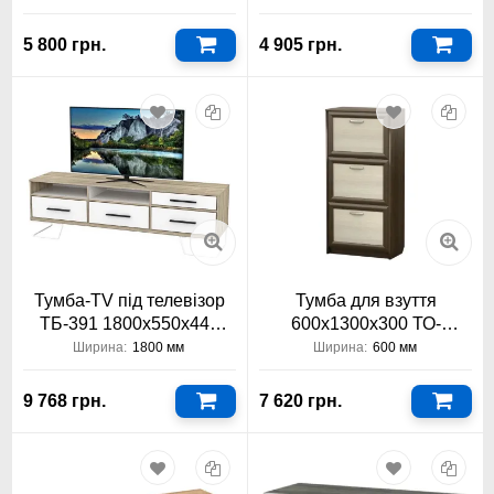
5 800 грн.
4 905 грн.
Тумба-TV під телевізор
Тумба для взуття
ТБ-391 1800х550х440
600х1300х300 ТО-
Тіса Меблі
АКМ-113 Тіса Меблі АКМ
Ширина:
1800 мм
Ширина:
600 мм
9 768 грн.
7 620 грн.