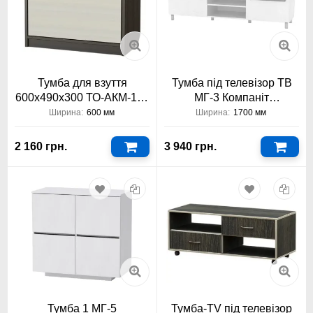
Тумба для взуття
Тумба під телевізор ТВ
600х490х300 ТО-АКМ-120
МГ-3 Компаніт
Тіса Меблі АКМ
1700x430x407
Ширина:
600 мм
Ширина:
1700 мм
2 160 грн.
3 940 грн.
Тумба 1 МГ-5
Тумба-TV під телевізор