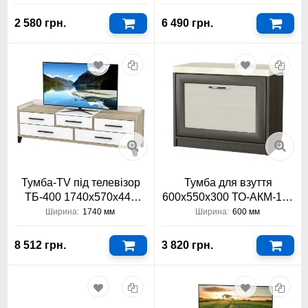
2 580 грн.
6 490 грн.
Тумба-TV під телевізор
Тумба для взуття
ТБ-400 1740х570х440
600х550х300 ТО-АКМ-119
Тіса Меблі
Тіса Меблі АКМ
Ширина:
1740 мм
Ширина:
600 мм
8 512 грн.
3 820 грн.