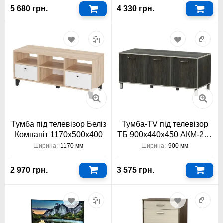
5 680 грн.
4 330 грн.
Тумба під телевізор Беліз
Тумба-TV під телевізор
Компаніт 1170x500x400
ТБ 900х440х450 АКМ-224
Тіса Меблі АКМ
Ширина:
1170 мм
Ширина:
900 мм
2 970 грн.
3 575 грн.