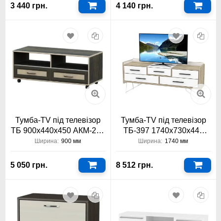
3 440 грн.
4 140 грн.
Тумба-TV під телевізор
Тумба-TV під телевізор
ТБ 900х440х450 АКМ-243
ТБ-397 1740х730х440
Тіса Меблі
Тіса Меблі
Ширина:
900 мм
Ширина:
1740 мм
5 050 грн.
8 512 грн.