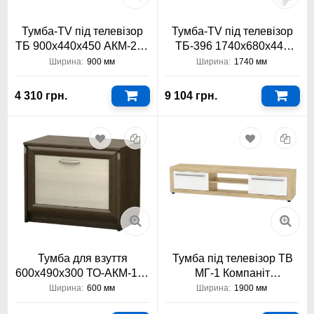
Тумба-TV під телевізор
Тумба-TV під телевізор
ТБ 900х440х450 АКМ-242
ТБ-396 1740х680х440
Тіса Меблі
Тіса Меблі
Ширина:
900 мм
Ширина:
1740 мм
4 310 грн.
9 104 грн.
Тумба для взуття
Тумба під телевізор ТВ
600х490х300 ТО-АКМ-101
МГ-1 Компаніт
Тіса Меблі АКМ
1900x530x430
Ширина:
600 мм
Ширина:
1900 мм