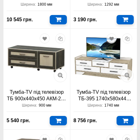
Тіса Меблі
1292x514x410
Ширина:
1800 мм
Ширина:
1292 мм
10 545 грн.
3 190 грн.
Тумба-TV під телевізор
Тумба-TV під телевізор
ТБ 900х440х450 АКМ-241
ТБ-395 1740х580х440
Тіса Меблі
Тіса Меблі
Ширина:
900 мм
Ширина:
1740 мм
5 540 грн.
8 756 грн.