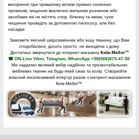
вигоряння при тривалому впливі прямих сонячних
променів; чищення виключно мильним розчином або
засобами які не містять хлор, білизну та аміак; сухе
чищення провадіть за допомогою пилососу, але без
насадки.
Замовити якісний шкірозамінник або іншу тканину, що Вам
сподобалася, досить просто, не виходячи з дому.
Достатньо звернутися до інтернет магазину
Київ-Меблі™
☎ ON-Line Viber, Telegram, WhatsApp +38(068)873-47-50
.
Ми надаємо великий вибір надійних та презентабельних
меблевих тканин на будь-який смак та колір. Створюйте
власний ексклюзивний інтер'єр разом з інетрент-магазином
Київ-Меблі™.