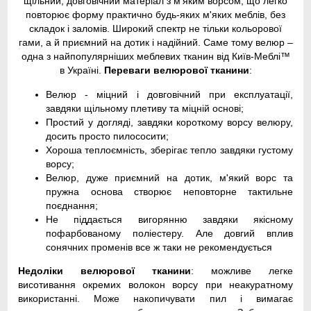
щільний, довговічний матеріал з м'яким ворсом, що легко
повторює форму практично будь-яких м'яких меблів, без
складок і заломів. Широкий спектр не тільки кольорової
гами, а й приємний на дотик і надійний. Саме тому велюр –
одна з найпопулярніших меблевих тканин від Київ-Меблі™
в Україні.
Переваги велюрової тканини
:
Велюр - міцний і довговічний при експлуатації,
завдяки щільному плетиву та міцній основі;
Простий у догляді, завдяки короткому ворсу велюру,
досить просто пилососити;
Хороша теплоємність, зберігає тепло завдяки густому
ворсу;
Велюр, дуже приємний на дотик, м'який ворс та
пружна основа створює неповторне тактильне
поєднання;
Не піддається вигорянню завдяки якісному
пофарбованому поліестеру. Але довгий вплив
сонячних променів все ж таки не рекомендується
Недоліки велюрової тканини
: можливе легке
висотивання окремих волокон ворсу при неакуратному
використанні. Може накопичувати пил і вимагає