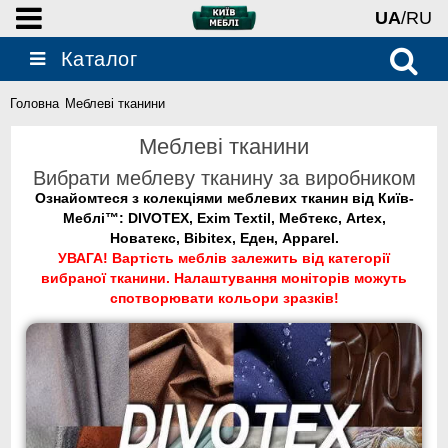
UA
/RU
Каталог
Головна
Меблеві тканини
Меблеві тканини
Вибрати меблеву тканину за виробником
Ознайомтеся з колекціями меблевих тканин від Київ-
Меблі™: DIVOTEX, Exim Textil, Мебтекс, Artex,
Новатекс, Bibitex, Еден, Apparel.
УВАГА! Вартість меблів залежить від категорії
вибраної тканини. Налаштування моніторів можуть
спотворювати кольори зразків!