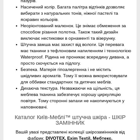
пазурів.
Насичений колір. Багата палітра відтінків дозволяє
вибирати з натуральних тонів, ніжної пастелі та
яскравих кольорів.
Неорієнтований малюнок. Це знімає обмеження за
способом різання полотна. Також такий дизайн
виключає нестиковки в орнаменті та візерунку.
Штучна замша має захист від вологи. Ця перевага
має тканини з тефлоновим напиленням і технологією
Waterproof. Рідина не проникає всередину дивана, а
просто скочується на підлогу.
Безпека. Матерія гіпоалергенна і не містить
шкідливих ароматів. Тому її можна використовувати
для оббивки стандартних та дитячих меблів.
Дихаюча текстура. Незважаючи на щільність, ця
меблева тканина забезпечує хорошу циркуляцію
повітря. Тому сторонні запахи не накопичуються у
наповнювачі.
Каталог Київ-Меблі™ штучна шкіра - ШКІР
ЗАМІННИК
Вашій увазі представлені колекції шкірозамінників від
фабрик:
DIVOTEX, Exim Textil, Мебтекс.