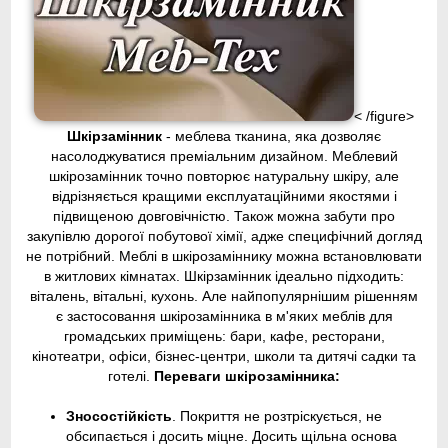
< /figure>
Шкірзамінник
- меблева тканина, яка дозволяє
насолоджуватися преміальним дизайном. Меблевий
шкірозамінник точно повторює натуральну шкіру, але
відрізняється кращими експлуатаційними якостями і
підвищеною довговічністю. Також можна забути про
закупівлю дорогої побутової хімії, адже специфічний догляд
не потрібний. Меблі в шкірозаміннику можна встановлювати
в житлових кімнатах. Шкірзамінник ідеально підходить:
віталень, вітальні, кухонь. Але найпопулярнішим рішенням
є застосовання шкірозамінника в м'яких меблів для
громадських приміщень: бари, кафе, ресторани,
кінотеатри, офіси, бізнес-центри, школи та дитячі садки та
готелі.
Переваги шкірозамінника:
Зносостійкість
. Покриття не розтріскується, не
обсипається і досить міцне. Досить щільна основа