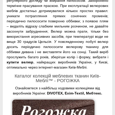
регулярного догляду чи збирання пилососом. Заборонено
термічне прасування праскою. При експлуатації велюрових
меблів достатньо дотримуватися кількох простих правил:
уникати потрапляння прямих сонячних променів;
періодично пилососити поверхню оббивки; з появою плям
– видаліть відразу слабким мильним розчином, не давайте
засохнути забруднення; Велюр можна прати, тільки без
використання агресивних засобів, при температурі води не
вище 30 градусів Цельсія. У повсякденному побуті велюр
досить періодично пилососити велюрову тканину для
оббивки дивана і не виставляти його на сонці. Такий виріб
прослужить багато років, зберігши колір і форму, вибрати і
купити велюр
, найкращих виробників України, у Києві,
оптимально через інтернет-магазин Київ-Меблі.
Каталог колекцій меблевих тканин Київ-
Меблі™ - РОГОЖКА
Ознайомтеся з найбільш ходовими колекціями від
виробників України:
DIVOTEX, Exim-Textil, Мебтекс.