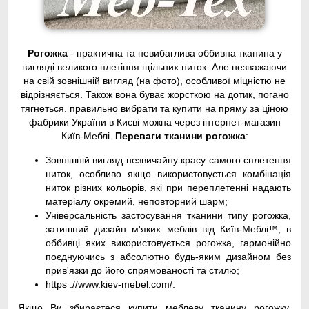
Рогожка
- практична та невибаглива оббивна тканина у
вигляді великого плетіння щільних ниток. Але незважаючи
на свій зовнішній вигляд (на фото), особливої ​​міцністю не
відрізняється. Також вона буває жорсткою на дотик, погано
тягнеться. правильно вибрати та купити на пряму за ціною
фабрики України в Києві можна через інтернет-магазин
Київ-Меблі.
Переваги тканини рогожка
:
Зовнішній вигляд незвичайну красу самого сплетення
ниток, особливо якщо використовується комбінація
ниток різних кольорів, які при переплетенні надають
матеріалу окремий, неповторний шарм;
Універсальність застосування тканини типу рогожка,
затишний дизайн м'яких меблів від Київ-Меблі™, в
оббивці яких використовується рогожка, гармонійно
поєднуючись з абсолютно будь-яким дизайном без
прив'язки до його спрямованості та стилю;
https ://www.kiev-mebel.com/.
Якщо Ви збираєтеся купити меблеву тканину рогожку,