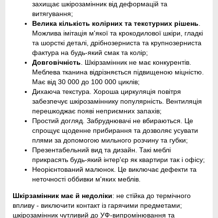
захищає шкірозамінник від деформацій та
витягування;
Велика кількість колірних та текстурних рішень
.
Можлива імітація м'якої та крокодилової шкіри, гладкі
та шорсткі деталі, дрібнозерниста та крупнозерниста
фактура на будь-який смак та колір;
Довговічність
. Шкірзамінник не має конкурентів.
Меблева тканина відрізняється підвищеною міцністю.
Має від 30 000 до 100 000 циклів;
Дихаюча текстура. Хороша циркуляція повітря
забезпечує шкірозаміннику популярність. Вентиляція
перешкоджає появі неприємних запахів;
Простий догляд. Забруднювачі не вбираються. Це
спрощує щоденне прибирання та дозволяє усувати
плями за допомогою мильного розчину та губки;
Презентабельний вид та дизайн. Такі меблі
прикрасять будь-який інтер'єр як квартири так і офісу;
Неорієнтований малюнок. Це виключає дефекти та
неточності оббивки м'яких меблів.
Шкірзамінник має й недоліки
: не стійка до термічного
впливу - виключити контакт із гарячими предметами;
шкірозамінник чутливий до УФ-випромінювання та