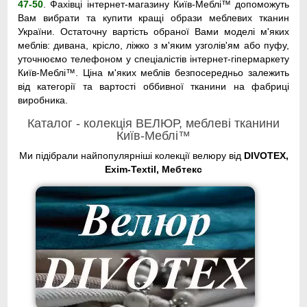
47-50
. Фахівці інтернет-магазину Київ-Меблі™ допоможуть
Вам вибрати та купити кращі образи меблевих тканин
України. Остаточну вартість обраної Вами моделі м'яких
меблів: дивана, крісло, ліжко з м'яким узголів'ям або пуфу,
уточнюємо телефоном у спеціалістів інтернет-гіпермаркету
Київ-Меблі™. Ціна м'яких меблів безпосередньо залежить
від категорії та вартості оббивної тканини на фабриці
виробника.
Каталог - колекція ВЕЛЮР, меблеві тканини
Київ-Меблі™
Ми підібрали найпопулярніші колекції велюру від
DIVOTEX,
Exim-Textil, Мебтекс