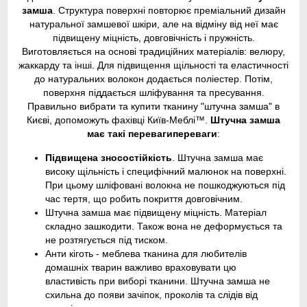
замша
. Структура поверхні повторює преміальний дизайн
натуральної замшевої шкіри, але на відміну від неї має
підвищену міцність, довговічність і пружність.
Виготовляється на основі традиційних матеріалів: велюру,
жаккарду та інші. Для підвищення щільності та еластичності
до натуральних волокон додається поліестер. Потім,
поверхня піддається шліфування та пресування.
Правильно вибрати та купити тканину "штучна замша" в
Києві, допоможуть фахівці Київ-Меблі™.
Штучна замша
має такі переваги
переваги
:
Підвищена зносостійкість
. Штучна замша має
високу щільність і специфічний малюнок на поверхні.
При цьому шліфовані волокна не пошкоджуються під
час тертя, що робить покриття довговічним.
Штучна замша має підвищену міцність. Матеріал
складно зашкодити. Також вона не деформується та
не розтягується під тиском.
Анти кіготь - меблева тканина для любителів
домашніх тварин важливо враховувати цю
властивість при виборі тканини. Штучна замша не
схильна до появи зачіпок, проколів та слідів від