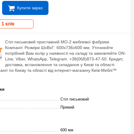
Купити зараз
 1 клік
Стіл письмовий приставний МО-2 меблевої фабрики
Компаніт. Розміри ШxВxГ: 600x736x600 мм. Уточнюйте
потрібний Вам колір у наявності на складі та замовляйте ON-
Line, Viber, WhatsApp, Telegram: +38(068)873-47-50. Кредит,
доставка, встановлення та складання у Києві та області.
аніт по Києву та області від інтернет-магазину Київ-Меблі™
ики
Стіл письмовий
Прямий
600 мм