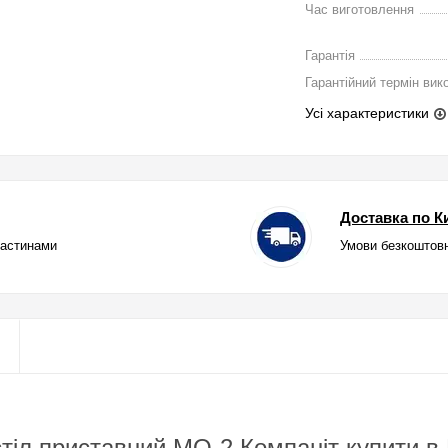
Час виготовлення
Гарантія
Гарантійний термін вик
Усі характеристики
Доставка по Ки
частинами
Умови безкоштовн
тіл приставний МО-2 Компаніт купити в