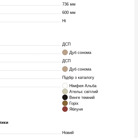
736 мм
600 мм
Ні
ДСП
Дуб сонома
ДСП
Дуб сонома
Підбір з каталогу
Німфея Альба
Ательє світлий
Венге темний
Горіх
Яблуня
тики
Новий