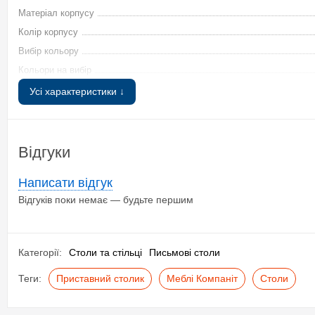
Матеріал корпусу
➤
Колір корпусу
Вибір кольору
Кольори на вибір
Усі характеристики ↓
Відгуки
Додаткові характеристики
Доставка по Києву та Київській області безпосередньо зі склад
Стан
персоналу Київ-Меблі™ Бронюйте та довгі роки насолоджуйтесь 
Написати відгук
Час виготовлення
Відгуків поки немає — будьте першим
Купити в кредит, розс
Гарантія
Гарантійний термін використання
Категорії:
Столи та стільці
Письмові столи
Мінімальний час обробки замовлення
Максимальний час обробки замовлення
Теги:
Приставний столик
Меблі Компаніт
Столи
Стать
Товар з категорії 18+