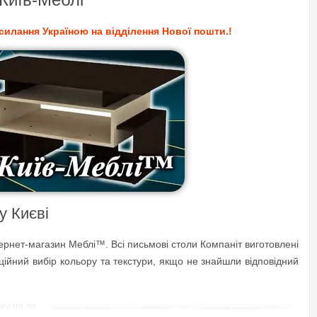
силання Україною на відділення Нової пошти.!
у Києві
ернет-магазин Меблі™. Всі письмові столи Компаніт виготовлені
нційний вибір кольору та текстури, якщо не знайшли відповідний
ку чи за