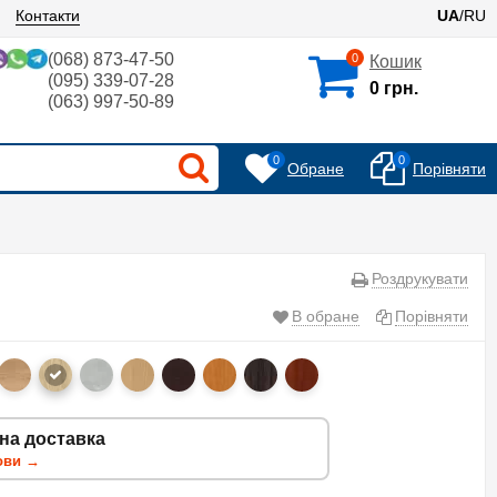
Контакти
UA
/RU
(068) 873-47-50
0
Кошик
(095) 339-07-28
0 грн.
(063) 997-50-89
0
0
Обране
Порівняти
Роздрукувати
В обране
Порівняти
на доставка
ови →