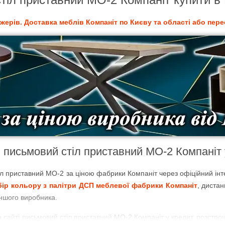
жерів. Доставка меблів Компаніт по Києву та області або пере
 письмовий стіл приставний МО-2 Компаніт 
тіл приставний МО-2 за ціною фабрики Компаніт через офіційний інт
ір кольору з палітри ДСП меблевої фабрики Компаніт
, диста
іншого виробника.
 сайті письмовий стіл приставний МО-2 Компаніт у кредит, розстроч