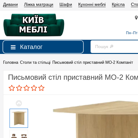
Дивани
Ліжка матраци
Шафи
Кухонні меблі
Крісла
Сто
Пн–Пт 
Каталог
Головна
Столи та стільці
Письмовий стіл приставний МО-2 Компаніт
Письмовий стіл приставний МО-2 Ком