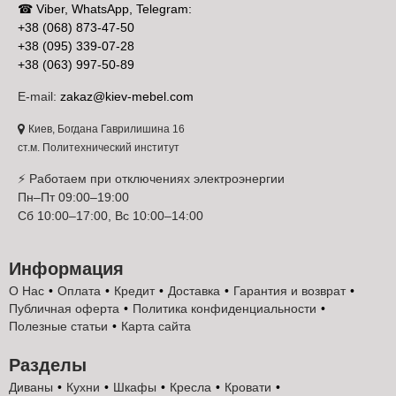
☎ Viber, WhatsApp, Telegram:
стиле по цене производителя. Кухни доступны в комплектациях
Люкс и Стандарт, что позволяет подобрать оптимальный
+38 (068) 873-47-50
вариант по бюджету и уровню комфорта. При выборе кухни
+38 (095) 339-07-28
Парма покупатели ориентируются на разные критерии:
+38 (063) 997-50-89
стоимость, внешний вид, надежность, репутацию бренда или
долговечность материалов. Представленные проекты
E-mail:
zakaz@kiev-mebel.com
демонстрируют удачное сочетание всех этих параметров —
современный дизайн, реальные отзывы, наглядные фото и
Киев, Богдана Гаврилишина 16
конкурентную цену.
ст.м. Политехнический институт
Модульные кухни Парма в французском стиле одинаково
⚡ Работаем при отключениях электроэнергии
хорошо подходят как для компактных, так и для просторных
Пн–Пт 09:00–19:00
помещений. Прямая кухня Парма станет рациональным
Сб 10:00–17:00, Вс 10:00–14:00
решением для стандартной планировки, а угловая кухня Парма
позволит максимально эффективно использовать полезную
площадь.
Купить кухню Парма Вип-Мастер в Киеве
Информация
стремятся жители столицы и Киевской области благодаря
О Нас
Оплата
Кредит
Доставка
Гарантия и возврат
универсальности дизайна, удобству эксплуатации и
привлекательной стоимости.
Публичная оферта
Политика конфиденциальности
Полезные статьи
Карта сайта
Бесплатный проект кухни Парма и удобные
условия заказа
Разделы
Модульные кухни в французском стиле Парма Вип-Мастер
Диваны
Кухни
Шкафы
Кресла
Кровати
разработаны с учетом современных требований к комфорту и