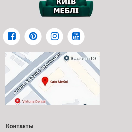
Интернет-магазин Киев-Мебель™ предлагает продуманные
решения для обустройства модульной кухни Парма Вип-Мастер
в французском стиле. Для прямых и угловых кухонь доступны 4
популярных варианта столешниц: Керамика черная, Сириус,
Дуб Сонома и Скай светлый. Покупатель может выбрать
оптимальную толщину столешницы — 28 мм для стандартных
решений или 38 мм для усиленной конструкции при активной
эксплуатации.
Прямые и угловые кухни Парма Вип-Мастер
легко адаптируются под разные планировки и требования к
функциональности.
Как выбрать прямую или угловую кухню
Парма Вип-Мастер
Мебельная фабрика Вип-Мастер совместно со специалистами
интернет-магазина Киев-Мебель™ предлагает недорого купить
Контакты
модульную, прямую или угловую кухню Парма в французском