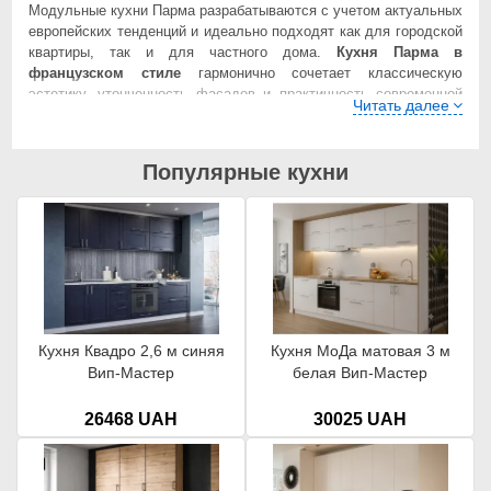
Модульные кухни Парма разрабатываются с учетом актуальных
европейских тенденций и идеально подходят как для городской
квартиры, так и для частного дома.
Кухня Парма в
французском стиле
гармонично сочетает классическую
эстетику, утонченность фасадов и практичность современной
Читать далее
модульной системы.
Проектирование кухни Парма осуществляется индивидуально
Популярные кухни
под размеры помещения, что позволяет максимально
эффективно использовать пространство. Благодаря модульной
конструкции возможно создать прямую или угловую кухню
Парма, адаптированную под Ваши потребности, планировку и
бюджет. Такой подход делает покупку кухни Парма Вип-Мастер
выгодной и рациональной инвестицией в комфорт на долгие
годы.
Кухня Квадро 2,6 м синяя
Кухня МоДа матовая 3 м
Вип-Мастер
белая Вип-Мастер
26468 UAH
30025 UAH