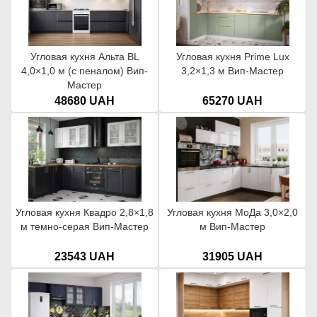
гарантия 18 месяцев добавляет уверенности в выборе.
Угловая кухня Альта BL
Угловая кухня Prime Lux
4,0×1,0 м (с пеналом) Вип-
3,2×1,3 м Вип-Мастер
Мастер
➤
48680 UAH
65270 UAH
Стандартная комплектация модульной кухни Парма Вип-Мастер
Угловая кухня Квадро 2,8×1,8
Угловая кухня МоДа 3,0×2,0
предусматривает:
м темно-серая Вип-Мастер
м Вип-Мастер
обычные петли для фасадов без доводчиков, на
крепежах уши;
23543 UAH
31905 UAH
стандартную глубину ящиков;
телескопические направляющие без доводчиков для
выдвижных ящиков;
вставку-сушку для посуды белого цвета;