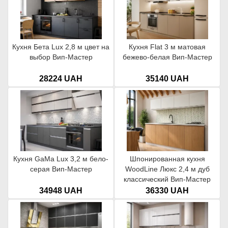
Кухня Бета Lux 2,8 м цвет на
Кухня Flat 3 м матовая
выбор Вип-Мастер
бежево-белая Вип-Мастер
Модульные прямые и угловые кухни Парма по
цене производителя
28224 UAH
35140 UAH
Модульная кухня Парма Вип-Мастер в французском стиле
производится в заводских условиях с точным соблюдением
стандартов качества. Это дает возможность купить кухню
Парма по цене производителя без переплат. В ассортименте
представлены популярные варианты комплектации Стандарт и
Люкс, что позволяет подобрать оптимальное решение как для
компактных, так и для просторных кухонь.
Кухня GaMa Lux 3,2 м бело-
Шпонированная кухня
Каждый кухонный гарнитур Парма доступен в различных
серая Вип-Мастер
WoodLine Люкс 2,4 м дуб
цветовых решениях, что позволяет подчеркнуть
классический Вип-Мастер
индивидуальный характер интерьера. Фасады выглядят
34948 UAH
36330 UAH
благородно и изысканно, а фурнитура обеспечивает
комфортное ежедневное использование.
Модульная кухня
Парма Вип-Мастер
— это функциональность, эстетика и
надежность, проверенные временем и подтвержденные