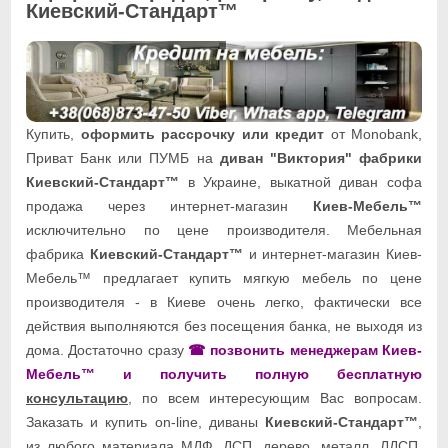
Киевский-Стандарт™
Купить,
оформить рассрочку или кредит
от Monobank,
Приват Банк или ПУМБ на
диван "Виктория" фабрики
Киевский-Стандарт™
в Украине, выкатной диван софа
продажа через интернет-магазин
Киев-Мебель™
исключительно по цене производителя. Мебельная
фабрика
Киевский-Стандарт™
и интернет-магазин Киев-
Мебель™ предлагает купить мягкую мебель по цене
производителя - в Киеве очень легко, фактически все
действия выполняются без посещения банка, не выходя из
дома. Достаточно сразу
☎ позвонить менеджерам Киев-
Мебель™ и получить полную бесплатную
консультацию
, по всем интересующим Вас вопросам.
Заказать и купить on-line, диваны
Киевский-Стандарт™
,
из любого материала МДФ, ДСП, дерево, металл, ЛДСП,