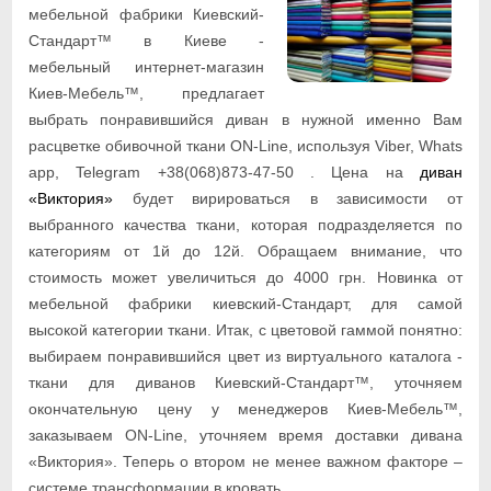
мебельной фабрики Киевский-
Стандарт™ в Киеве -
мебельный интернет-магазин
Киев-Мебель™, предлагает
выбрать понравившийся диван в нужной именно Вам
расцветке обивочной ткани ON-Line, используя Viber, Whats
app, Telegram +38(068)873-47-50 . Цена на
диван
«Виктория»
будет вирироваться в зависимости от
выбранного качества ткани, которая подразделяется по
категориям от 1й до 12й. Обращаем внимание, что
стоимость может увеличиться до 4000 грн. Новинка от
мебельной фабрики киевский-Стандарт, для самой
высокой категории ткани. Итак, с цветовой гаммой понятно:
выбираем понравившийся цвет из виртуального каталога -
ткани для диванов Киевский-Стандарт™, уточняем
окончательную цену у менеджеров Киев-Мебель™,
заказываем ON-Line, уточняем время доставки дивана
«Виктория». Теперь о втором не менее важном факторе –
системе трансформации в кровать.