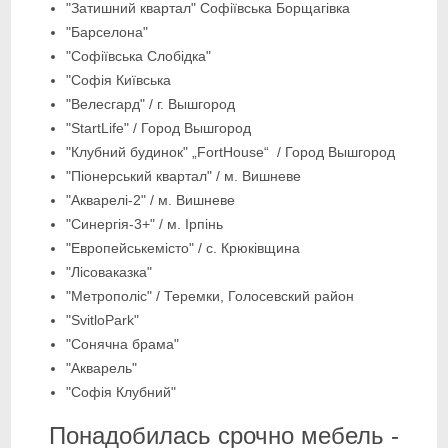
"Затишний квартал" Софіївська Борщагівка
"Барселона"
"Софіївська Слобідка"
"Софія Київська
"Велесгард" / г. Вышгород
"StartLife" / Город Вышгород
"Клубний будинок" „FortHouse“ / Город Вышгород
"Піонерський квартал" / м. Вишневе
"Акварелі-2" / м. Вишневе
"Синергія-3+" / м. Ірпінь
"Европейськемісто" / с. Крюківщина
"Лісоваказка"
"Метрополіс" / Теремки, Голосевский район
"SvitloPark"
"Сонячна брама"
"Акварель"
"Софія Клубний"
Понадобилась срочно мебель -