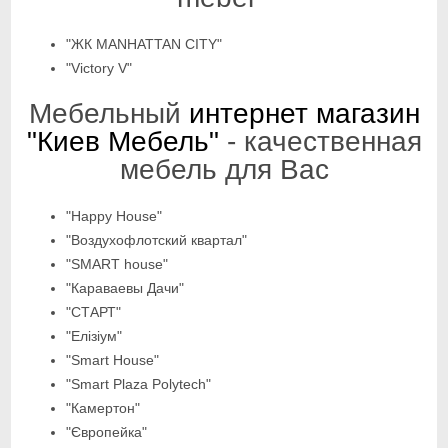
"ЖК MANHATTAN CITY"
"Victory V"
Мебельный
интернет магазин
"Киев Мебель"
- качественная
мебель для Вас
"Happy House"
"Воздухофлотский квартал"
"SMART house"
"Караваевы Дачи"
"СТАРТ"
"Елізіум"
"Smart House"
"Smart Plaza Polytech"
"Камертон"
"Європейка"