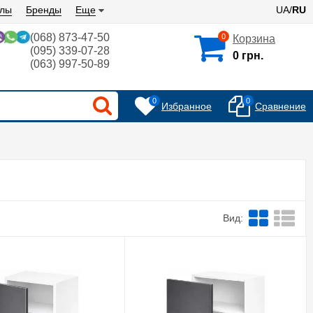
алы
Бренды
Еще
UA/
RU
(068) 873-47-50
0
Корзина
(095) 339-07-28
0 грн.
(063) 997-50-89
0
0
Избранное
Сравнение
Вид: