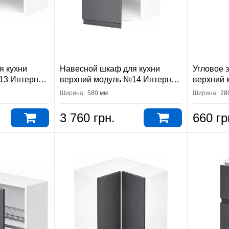
я кухни
Навесной шкаф для кухни
Угловое 
13 Интерно
верхний модуль №14 Интерно
верхний 
Вип-Мастер
Вип-Мас
Ширина:
580 мм
Ширина:
28
3 760 грн.
660 гр