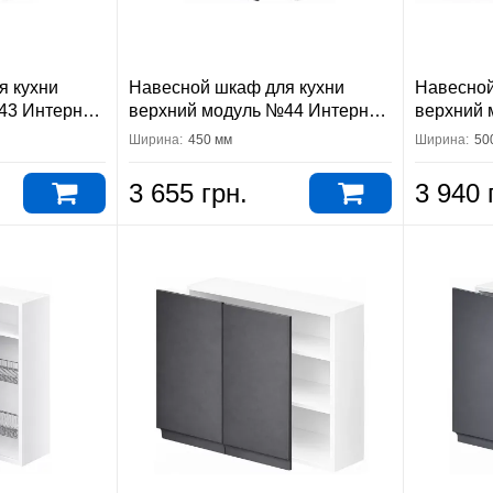
я кухни
Навесной шкаф для кухни
Навесной
43 Интерно
верхний модуль №44 Интерно
верхний 
Вип-Мастер
Вип-Мас
Ширина:
450 мм
Ширина:
50
3 655 грн.
3 940 