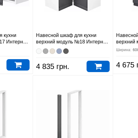
я кухни
Навесной шкаф для кухни
Навесной
17 Интерно
верхний модуль №18 Интерно
верхний 
Вип-Мастер
Вип-Мас
Ширина:
60
4 675 
4 835 грн.