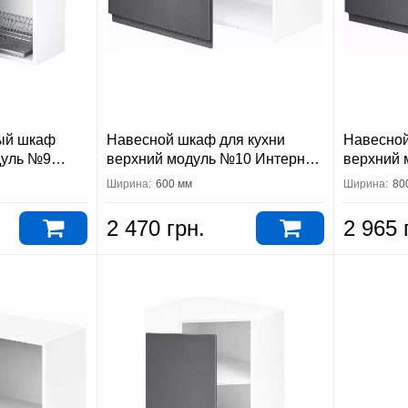
ый шкаф
Навесной шкаф для кухни
Навесной
дуль №9
верхний модуль №10 Интерно
верхний 
ер
Вип-Мастер
Вип-Мас
Ширина:
600 мм
Ширина:
80
2 470 грн.
2 965 