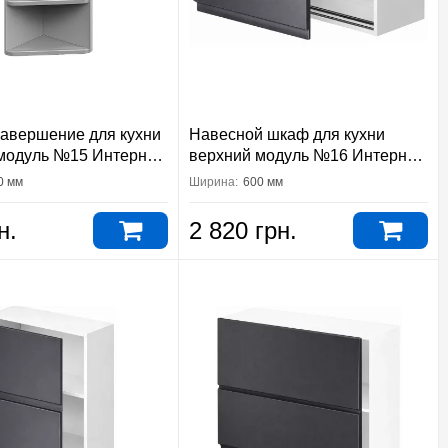
завершение для кухни
Навесной шкаф для кухни
модуль №15 Интерно
верхний модуль №16 Интерно
тер
Вип-Мастер
0 мм
Ширина:
600 мм
н.
2 820 грн.