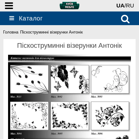
UA
/RU
Каталог
Головна
Піскоструминні візерунки Антонік
Піскоструминні візерунки Антонік