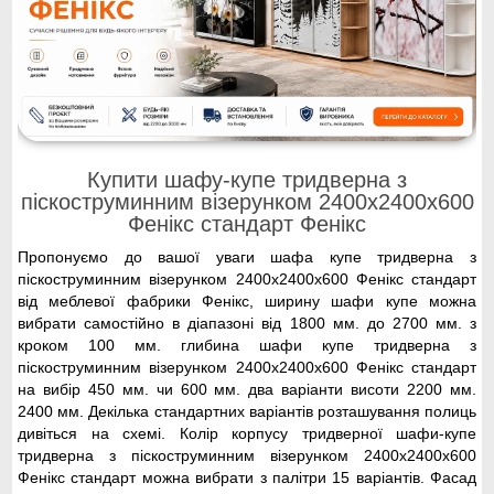
Купити шафу-купе тридверна з
піскоструминним візерунком 2400x2400x600
Фенікс стандарт Фенікс
Пропонуємо до вашої уваги шафа купе тридверна з
піскоструминним візерунком 2400x2400x600 Фенікс стандарт
від меблевої фабрики Фенікс, ширину шафи купе можна
вибрати самостійно в діапазоні від 1800 мм. до 2700 мм. з
кроком 100 мм. глибина шафи купе тридверна з
піскоструминним візерунком 2400x2400x600 Фенікс стандарт
на вибір 450 мм. чи 600 мм. два варіанти висоти 2200 мм.
2400 мм. Декілька стандартних варіантів розташування полиць
дивіться на схемі. Колір корпусу тридверної шафи-купе
тридверна з піскоструминним візерунком 2400x2400x600
Фенікс стандарт можна вибрати з палітри 15 варіантів. Фасад