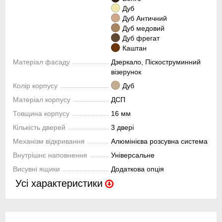
Дуб
Дуб Античний
Дуб медовий
Дуб фрегат
Каштан
Матеріал фасаду
Дзеркало, Піскоструминний
візерунок
Колір корпусу
Дуб
Матеріал корпусу
ДСП
Товщина корпусу
16 мм
Кількість дверей
3 двері
Механізм відкривання
Алюмінієва розсувна система
Внутрішнє наповнення
Універсальне
Висувні ящики
Додаткова опція
Усі характеристики