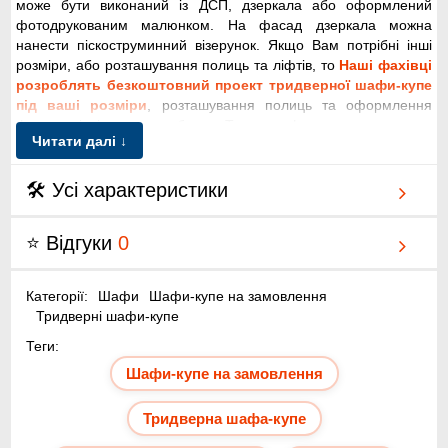
може бути виконаний із ДСП, дзеркала або оформлений
фотодрукованим малюнком. На фасад дзеркала можна
нанести піскоструминний візерунок. Якщо Вам потрібні інші
розміри, або розташування полиць та ліфтів, то
Наші фахівці
розроблять безкоштовний проект тридверної шафи-купе
під ваші розміри
, розташування полиць та оформлення
фасаду від іншого виробника. Також шафа купе тридверна з
Читати далі ↓
піскоструминним візерунком 2400x2400x600 Фенікс стандарт
можна купити в кредит, або можлива оплата частинами
(розстрочка), вигідна ціна, доставка та складання.
🛠 Усі характеристики
Додатково діє акція - безкоштовна доставка по Києву при
купівлі понад 20 000 грн.
⭐ Відгуки
0
Вигідне рішення для квартири - шафа купе
тридверна з піскоструминним візерунком
Категорії:
Шафи
Шафи-купе на замовлення
2400x2400x600 Фенікс стандарт
Тридверні шафи-купе
Онлайн Каталог інтернет-магазину меблів Київ-Меблі™
Теги:
налічує понад 500 моделей шаф-купе. Широко представлені
Шафи-купе на замовлення
дводверні, тридверні та тридверні шафи-купе, з радіусним
завершенням та підсвічуванням. Продаж, доставка,
Тридверна шафа-купе
встановлення та складання проводиться по Києву, у
попередньо узгоджений час. Ми пропонуємо вигідно та