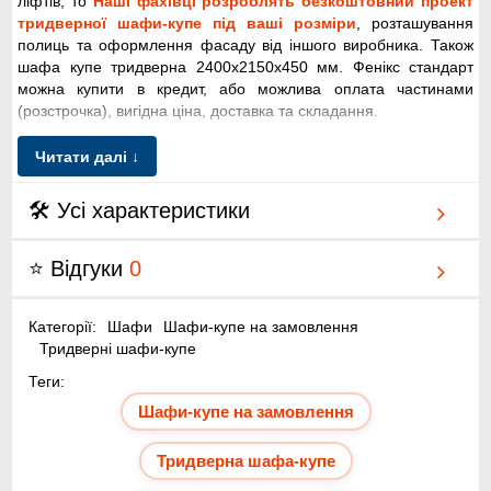
ліфтів, то
Наші фахівці розроблять безкоштовний проект
тридверної шафи-купе під ваші розміри
, розташування
полиць та оформлення фасаду від іншого виробника. Також
шафа купе тридверна 2400x2150x450 мм. Фенікс стандарт
можна купити в кредит, або можлива оплата частинами
(розстрочка), вигідна ціна, доставка та складання.
Додатково діє акція - безкоштовна доставка по Києву при
Читати далі ↓
купівлі понад 20 000 грн.
Вигідне рішення для квартири - шафа купе
🛠 Усі характеристики
тридверна 2400x2150x450 мм. Фенікс
стандарт
⭐ Відгуки
0
Онлайн Каталог інтернет-магазину меблів Київ-Меблі™
налічує понад 500 моделей шаф-купе. Широко представлені
Категорії:
Шафи
Шафи-купе на замовлення
дводверні, тридверні та тридверні шафи-купе, з радіусним
Тридверні шафи-купе
завершенням та підсвічуванням. Продаж, доставка,
встановлення та складання проводиться по Києву, у
Теги:
попередньо узгоджений час. Ми пропонуємо вигідно та
Шафи-купе на замовлення
недорого шафу купе тридверна 2400x2150x450 мм. Фенікс
стандарт з доставкою та установкою за ціною виробника у
Тридверна шафа-купе
Києві. Замовляйте та довгі роки насолоджуйтесь комфортною
покупкою.