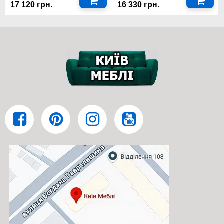
17 120 грн.
16 330 грн.
кваліфікації персоналу.
Виберіть свій колір корпусу в шафу купе тридверна
2400x2150x450 мм. Фенікс стандарт!
Серія стандарт від меблевої фабрики Фенікс з простих,
зрозумілих матеріалів створила виняткову шафу купе
тридверна 2400x2150x450 мм. Фенікс стандарт з доставкою та
встановленням. Здавалося б, що являють собою тридверні
шафи-купе від Київ-Меблі™. Якщо згадати радянські "жахи", то
це панцирні, грубі вироби, які більше були схожі на ящики, ніж
на тридверні шафи-купе. Але перед вами кардинально інша
картина. Це практично досконала шафа купе тридверна
2400x2150x450 мм. Фенікс стандарт з доставкою та
установкою, що ідеально підходить для зберігання речей, з
якісним оздобленням всіх елементів. Такі тридверні шафи-
купе призначені для ідеального комфорту та зручності