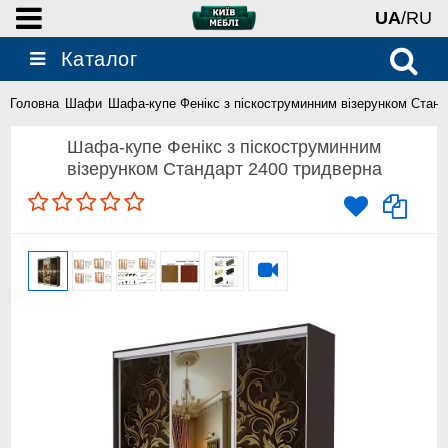
UA
/RU
Каталог
Головна
Шафи
Шафа-купе Фенікс з піскоструминним візерунком Станд
Шафа-купе Фенікс з піскоструминним
візерунком Стандарт 2400 тридверна