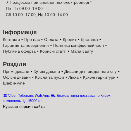
для чотиридверних шаф-купе від Київ-Меблі™!
⚡ Працюємо при вимкненнях електроенергії
Пн–Пт 09:00–19:00
Сб 10:00–17:00, Нд 10:00–14:00
Інформація
Контакти
Про нас
Оплата
Кредит
Доставка
Недорогі чотиридверні шафи-купе інтернет-
Гарантія та повернення
Політика конфіденційності
магазин Київ-Меблі™
Публічна оферта
Корисні статті
Мапа сайту
Купити шафу купе чотиридверна Кремовий
розміри на замовлення за ціною виробника
Розділи
Фенікс
Прямі дивани
Кутові дивани
Дивани для щоденного сну
Шафа купе чотиридверна Кремовий розміри на замовлення
Офісні дивани
Крісла та пуфи
Ліжка
Кухоні гарнитури
захоплює співвідношенням ціна-якість. Невелика вартість за
Шафи-купе
якісні, надійні чотиридверні шафи-купе за ціною виробника, від
меблевої фабрики Фенікс захоплює. Хіба можна в нашій країні
☎ Viber, Telegram, WatsApp. ⛟ Безкоштовна доставка по Києву,
купити недорого відмінну, багатофункціональну шафу купе
замовлень від 15000 грн.
чотиридверна Кремовий розміри на замовлення? Як показує
Русская версия сайта
практика завдяки інтернет-магазину Київ-Меблі™ та меблевій
фабриці Фенікс, цілком можливо. Виробник, меблева фабрика
Фенікс знаходяться у м. Ізюм. Мінімальний термін
виготовлення та постачання замовнику. Недорогий та