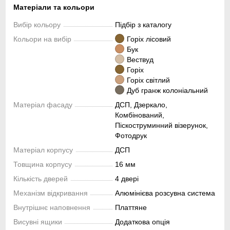
Матеріали та кольори
Вибір кольору
Підбір з каталогу
Кольори на вибір
Горіх лісовий
Бук
Вествуд
Горіх
Горіх світлий
Дуб гранж колоніальний
Матеріал фасаду
ДСП, Дзеркало,
Комбінований,
Піскоструминний візерунок,
Фотодрук
Матеріал корпусу
ДСП
Товщина корпусу
16 мм
Кількість дверей
4 двері
Механізм відкривання
Алюмінієва розсувна система
Внутрішнє наповнення
Платтяне
Висувні ящики
Додаткова опція