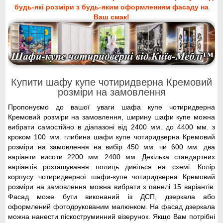
будь-які розміри з будь-яким оформленням фасаду на
Ваш смак!
Купити шафу купе чотиридверна Кремовий
розміри на замовлення
Пропонуємо до вашої уваги шафа купе чотиридверна
Кремовий розміри на замовлення, ширину шафи купе можна
вибрати самостійно в діапазоні від 2400 мм. до 4400 мм. з
кроком 100 мм. глибина шафи купе чотиридверна Кремовий
розміри на замовлення на вибір 450 мм. чи 600 мм. два
варіанти висоти 2200 мм. 2400 мм. Декілька стандартних
варіантів розташування полиць дивіться на схемі. Колір
корпусу чотиридверної шафи-купе чотиридверна Кремовий
розміри на замовлення можна вибрати з панелі 15 варіантів.
Фасад може бути виконаний із ДСП, дзеркала або
оформлений фотодрукованим малюнком. На фасад дзеркала
можна нанести піскоструминний візерунок. Якщо Вам потрібні