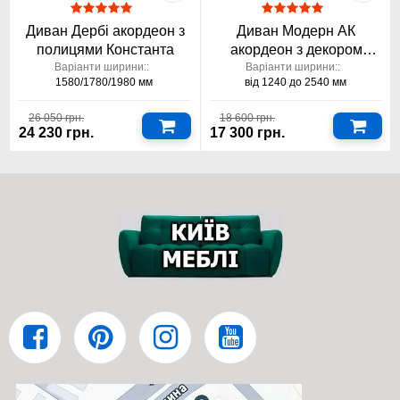
Диван Дербі акордеон з
Диван Модерн АК
полицями Константа
акордеон з декором
Константа
Варіанти ширини::
Варіанти ширини::
1580/1780/1980 мм
від 1240 до 2540 мм
26 050 грн.
18 600 грн.
24 230 грн.
17 300 грн.
Меблева фабрика Фенікс із простих, зрозумілих матеріалів
створила виняткову шафу купе чотиридверна Кремовий
розміри на замовлення Здавалося б, що являють собою
чотиридверні шафи-купе від Київ-Меблі™. Якщо згадати
радянські "жахи", то це панцирні, грубі вироби, які більше були
схожі на ящики, ніж на чотиридверні шафи-купе. Але перед
вами кардинально інша картина. Це практично досконала
шафа купе чотиридверна Кремовий розміри на замовлення,