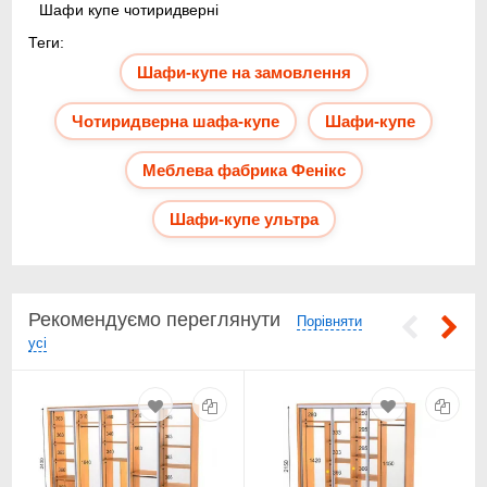
Шафи купе чотиридверні
Теги:
Шафи-купе на замовлення
➤
Чотиридверна шафа-купе
Шафи-купе
Меблева фабрика Фенікс
Шафи-купе ультра
Шафа купе чотиридверна Кремовий розміри на замовлення,
який пропонує офіційний інтернет-магазин Київ-Меблі™, має
заводську гарантію 18 місяців, високу якість складання та
Рекомендуємо переглянути
Порівняти
обслуговування, встановлення, додаткова опція -
усі
безкоштовний проект шафа купе чотиридверна Кремовий
розміри на замовлення за Вашими розмірами ON-Line,
використовуючи новітнє програмне забезпечення, за
параметрами та розмірами покупця. Можна вибрати колір
корпусу в шафу купе чотиридверна Кремовий розміри на
замовлення, потрібні розміри, додаткову фурнітуру,
укомплектувати недорого шафу купе чотиридверна Кремовий