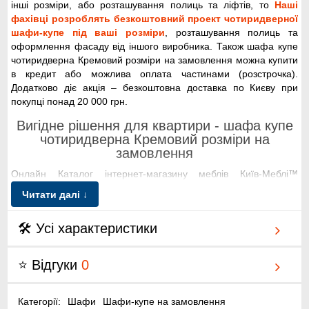
інші розміри, або розташування полиць та ліфтів, то
Наші
фахівці розроблять безкоштовний проект чотиридверної
шафи-купе під ваші розміри
, розташування полиць та
оформлення фасаду від іншого виробника. Також шафа купе
чотиридверна Кремовий розміри на замовлення можна купити
в кредит або можлива оплата частинами (розстрочка).
Додатково діє акція – безкоштовна доставка по Києву при
покупці понад 20 000 грн.
Вигідне рішення для квартири - шафа купе
чотиридверна Кремовий розміри на
замовлення
Онлайн Каталог інтернет-магазину меблів Київ-Меблі™
налічує понад 500 моделей шаф-купе. Широко представлені
Читати далі ↓
дводверні, тридверні та чотиридверні шафи-купе, з радіусним
завершенням та підсвічуванням. Продаж, доставка,
🛠 Усі характеристики
встановлення та складання проводиться по Києву, у
попередньо узгоджений час. Ми пропонуємо вигідно і
недорого шафа купе чотиридверна Кремовий розміри на
⭐ Відгуки
0
замовлення за ціною виробника у Києві. Замовляйте та довгі
роки насолоджуйтесь комфортною покупкою.
Категорії:
Шафи
Шафи-купе на замовлення