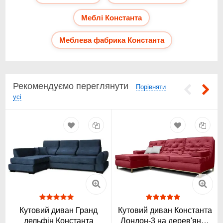
Меблі Константа
Меблева фабрика Константа
Безкоштовна онлайн консультація за допомогою
месенджерів Viber, Telegram, WhatsApp.
Рекомендуємо переглянути
Безкоштовний вибір параметрів бажаного меблевого
Порівняти
гарнітура;
усі
⛟ Безкоштовна доставка меблів по Києву при
замовленні від 10 000 гривень;
Безкоштовний проект меблевого гарнітура, під час
укладання договору;
$ Тільки фабрична вигідна ціна;
⚿ Обслуговування під ключ – все включено до договору.
Київ-Меблі™: м. Київ вул. Богдана Гаврилишина 16
Телефон, Viber, WhatsApp, Telegram:
☎ +380(068) 873-
47-50
Телефонуйте допоможемо вибрати найкращий варіант.
Кутовий диван Гранд
Кутовий диван Константа
Інтернет-магазин Київ-Меблі™, в Києві надає великий
дельфін Константа
Лондон-3 на дерев'яних