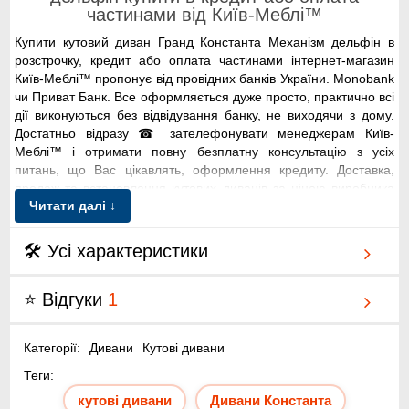
частинами від Київ-Меблі™
Купити кутовий диван Гранд Константа Механізм дельфін в
розстрочку, кредит або оплата частинами інтернет-магазин
Київ-Меблі™ пропонує від провідних банків України. Monobank
чи Приват Банк. Все оформляється дуже просто, практично всі
дії виконуються без відвідування банку, не виходячи з дому.
Достатньо відразу ☎ зателефонувати менеджерам Київ-
Меблі™ і отримати повну безплатну консультацію з усіх
питань, що Вас цікавлять, оформлення кредиту. Доставка,
продаж та встановлення кутових диванів за ціною виробника
Читати далі ↓
на замовлення; Київ-Меблі™ по Києву, області.
Кутовий диван Гранд Константа Механізм
🛠 Усі характеристики
дельфін безкоштовна доставка по Києву від
Київ-Меблі™.
⭐ Відгуки
1
Категорії:
Дивани
Кутові дивани
Теги:
➤
кутові дивани
Дивани Константа