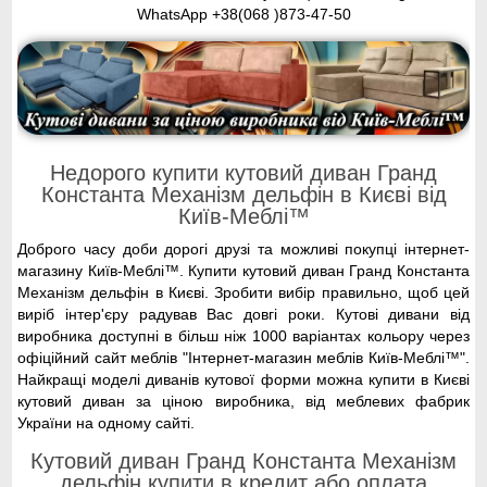
WhatsApp
+38(068 )873-47-50
Недорого купити кутовий диван Гранд
Константа Механізм дельфін в Києві від
Київ-Меблі™
Доброго часу доби дорогі друзі та можливі покупці інтернет-
магазину Київ-Меблі™. Купити кутовий диван Гранд Константа
Механізм дельфін в Києві. Зробити вибір правильно, щоб цей
виріб інтер'єру радував Вас довгі роки. Кутові дивани від
виробника доступні в більш ніж 1000 варіантах кольору через
офіційний сайт меблів "Інтернет-магазин меблів Київ-Меблі™".
Найкращі моделі диванів кутової форми можна купити в Києві
кутовий диван за ціною виробника, від меблевих фабрик
України на одному сайті.
Кутовий диван Гранд Константа Механізм
дельфін купити в кредит або оплата