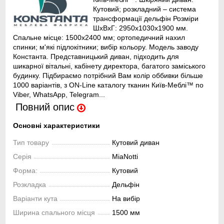
Кутовий; розкладний – система
трансформації дельфін Розміри
ШхВхГ: 2950х1030х1900 мм.
Спальне місце: 1500x2400 мм; ортопедичний нахил
спинки; м'які підлокітники; вибір кольору. Модель заводу
Константа. Представницький диван, підходить для
шикарної вітальні, кабінету директора, багатого заміського
будинку. Підбираємо потрібний Вам колір оббивки більше
1000 варіантів, з ON-Line каталогу тканин Київ-Меблі™ по
Viber, WhatsApp, Telegram...
Повний опис
Основні характеристики
Тип товару
Кутовий диван
Серія
MiaNotti
Форма:
Кутовий
Розкладка
Дельфін
Варіанти кута
На вибір
Ширина спального місця
1500 мм