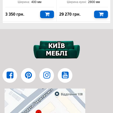
400х920х280 Віп-
Ширина:
400 мм
Ширина кухні:
2800 мм
Майстер
3 350 грн.
29 270 грн.
Звичайними петлями для дверей (фасадів), без
доводчиків на кріпленнях вуха;
Стандартна глибина ящиків;
Висувні ящики мають телескопічні напрямні без
доводжувачів;
Вставка сушіння для посуду білого кольору;
Навіси для верхніх модулів - петля.
Тумба на кухню Аморе Класик модуль №16 нижня тумба Віп-
Майстер у Люкс комплектації:
Петлі та напрямні - з доводчиками, на кріпленнях краби;
Тумба на кухню Аморе Класик модуль №16 нижня тумба