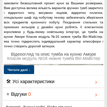
замовити безкоштовний проект кухні за Вашими розмірами,
Вам доступна велика кількість варіантів зручних тумб закритого
і відкритого типу, висувних ящиків, відкритих поличок,
спеціальних шаф під побутову техніку забезпечать зберігання
всіх предметів кухонного побуту. Поєднання стильних та
приємних кольорів у дизайні кухні роблять її елегантною
королевою у будь-якому новітньому інтер'єрі, це тумба на
кухню Аморе Класик модуль №16 нижня тумба Віп-Майстер,
яка точно підкреслить індивідуальний характер атмосфери і
точно створить дорогий затишок.
Відеоогляд та опис тумба на кухню Аморе
Класик модуль №16 нижня тумба Віп-Майстер
Читати далі ↓
🛠 Усі характеристики
➤
⭐ Відгуки
0
Категорії:
Кухонні меблі
Шафи для кухні