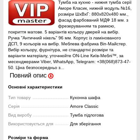
Тумба на кухню - нижня тумба серії
Аморе Класик, нижній модуль №16,
розміри ШхВхГ: 880х820х480 мм.,
фасад фарбований МДФ 18 мм. з
фрезеруванням та рамкою,
покриття матове. 5 варіантів кольору дверей на вибір.
Ручка "Античний нікель" 96 мм. Корпус із ламінованого
ДСП, 9 кольорів на вибір. Меблева фабрика Віп-Майстер.
Вибір кольору, фурнітура, не стандартні розміри та
варіанти матеріалу, уточнюйте ON-Line Київ-Меблі™, за
месенджерами Viber, WhatsApp, Telegram: +38(068)873-47-
50. Ціна безпосередньо з...
Повний опис
Основні характеристики
Тип товару
Кухонна шафа
Серія
Amore Classic
Вид виробу
Тумба підлогова
Використовується для
Для зберігання
Розміри та форма