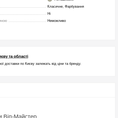
Класичне, Фарбування
Ні
иною
Неможливо
єву та області
ої доставки по Києву залежать від ціни та бренду.
и Віп-Майстер