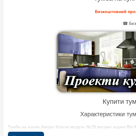
Безкоштовний проек
☎ Безк
Купити ту
Характеристики ту
Тумба на кухню Аморе Класик модуль №29 висувні ящики Віп-М
ширини. Наші спеціалісти із задоволенням для Вас розробля