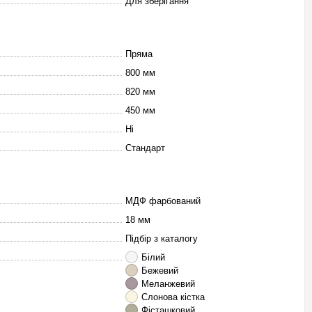
Для зберігання
Пряма
800 мм
820 мм
450 мм
Ні
Стандарт
МДФ фарбований
18 мм
Підбір з каталогу
Білий
Бежевий
Меланжевий
Слонова кістка
Фісташковий