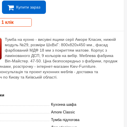
Купити зараз
 1 клік
Тумба на кухню - висувні ящики серії Аморе Класик, нижній
модуль №29, розміри ШхВхГ: 800х820х450 мм., фасад
фарбований МДФ 18 мм з покриттям матове. Корпус з
ламінованого ДСП, 9 кольорів на вибір. Меблева фабрика
Віп-Майстер. 47-50. Ціна безпосередньо з фабрики, продаж
инами, розстрочку - інтернет-магазин Kiev-Furniture.
онсультація та проект кухонних меблів - доставка та
 по Києву та Київській області.
ики
Кухонна шафа
Amore Classic
Тумба підлогова