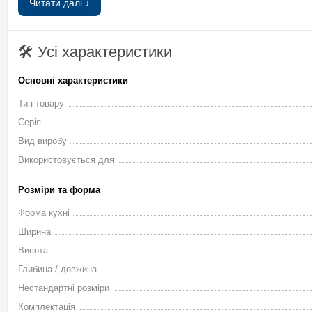
Читати далі ↓
можливі варіанти кольору фасаду. Якщо замовити безкоштовний 
ящиків, відкритих поличок, спеціальних шаф під побутову техн
елегантною королевою у будь-якому новітньому інтер'єрі, це 
🛠 Усі характеристики
точно створить дорогий затишок.
Основні характеристики
Відеоогляд та опис 
Тип товару
Серія
Вид виробу
Використовується для
Розміри та форма
➤
Форма кухні
Ширина
Висота
Глибина / довжина
Нестандартні розміри
Комплектація