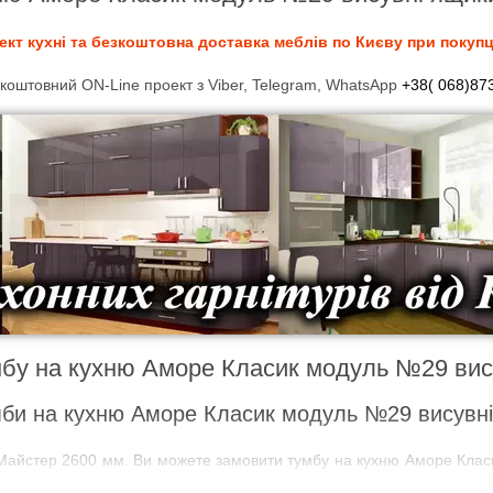
т кухні та безкоштовна доставка меблів по Києву при покупці
оштовний ON-Line проект з Viber, Telegram, WhatsApp
+38( 068)87
мбу на кухню Аморе Класик модуль №29 вис
мби на кухню Аморе Класик модуль №29 висувні
айстер 2600 мм. Ви можете замовити тумбу на кухню Аморе Класи
ть безкоштовний проект. Тумба на кухню Аморе Класик модуль №