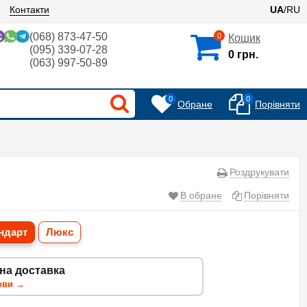
Контакти
UA
/RU
(068) 873-47-50
0
Кошик
(095) 339-07-28
0 грн.
(063) 997-50-89
0
0
Обране
Порівняти
Роздрукувати
В обране
Порівняти
ндарт
Люкс
на доставка
ови →