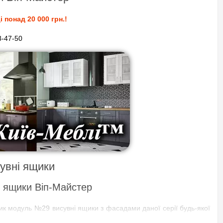
 понад 20 000 грн.!
3-47-50
увні ящики
 ящики Віп-Майстер
к модуль №29 висувні ящики з фасадами даної серії будь-якої
29 висувні ящики Віп-Майстер 2600 мм. На фото представлені