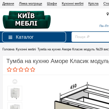
Дивани
Ліжка матраци
Шафи
Кухонні меблі
Крісла
Сто
Пн–Пт 
Каталог
Головна
Кухонні меблі
Тумба на кухню Аморе Класик модуль №29 вис
Тумба на кухню Аморе Класик модуль