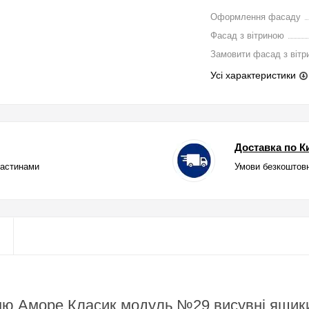
Оформлення фасаду
Фасад з вітриною
Замовити фасад з вітр
Усі характеристики
Доставка по Ки
частинами
Умови безкоштовн
ню Аморе Класик модуль №29 висувні ящик