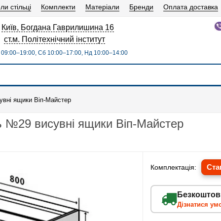
ли стільці
Комплекти
Матеріали
Бренди
Оплата доставка
Київ, Богдана Гаврилишина 16
ст.м. Політехнічний інститут
09:00–19:00, Сб 10:00–17:00, Нд 10:00–14:00
увні ящики Віп-Майстер
 №29 висувні ящики Віп-Майстер
Ста
Комплектація:
Безкоштов
Дізнатися ум