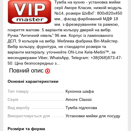
Тумба на кухню - установка мийки
серії Аморе Класик, нижній модуль
№14, розміри ШхВхГ: 800х820х450
мм., фасад фарбований МДФ 18
мм. з фрезеруванням та рамкою,
покриття матове. 5 варіантів кольору дверей на вибір.
Ручка "Античний нікель" 96 мм. Корпус із ламінованого
ДСП, 9 кольорів на вибір. Меблева фабрика Віп-Майстер.
Вибір кольору, фурнітура, не стандартні розміри та
варіанти матеріалу, уточнюйте ON-Line Київ-Меблі™, за
месенджерами Viber, WhatsApp, Telegram: +38(068)873-47-
50. Ціна безпосередньо з...
Повний опис
Основні характеристики
Тип товару
Кухонна шафа
Серія
Amore Classic
Вид виробу
Тумба підлогова
Використовується для
Установки мийки для посуду
Розміри та форма