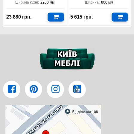
Стандартна тумба на кухню Аморе Класик модуль №14
Майстер
для посуду 800x920x280
Ширина кухні:
2200 мм
Ширина:
800 мм
встановлення мийки Віп-Майстер комплектується:
Віп-Майстер
23 880 грн.
5 615 грн.
Звичайними петлями для дверей (фасадів), без
доводчиків на кріпленнях вуха;
Стандартна глибина ящиків;
Висувні ящики мають телескопічні напрямні без
доводжувачів;
Вставка сушіння для посуду білого кольору;
Навіси для верхніх модулів - петля.
Тумба на кухню Аморе Класик модуль №14 встановлення
мийки Віп-Майстер у Люкс комплектації: