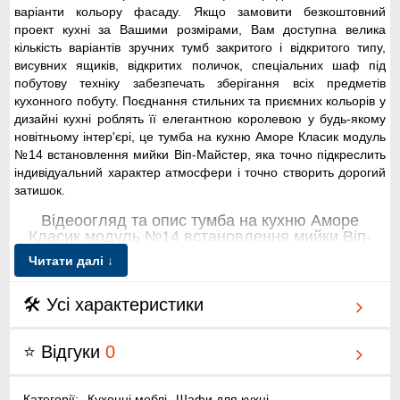
варіанти кольору фасаду. Якщо замовити безкоштовний
проект кухні за Вашими розмірами, Вам доступна велика
кількість варіантів зручних тумб закритого і відкритого типу,
висувних ящиків, відкритих поличок, спеціальних шаф під
побутову техніку забезпечать зберігання всіх предметів
кухонного побуту. Поєднання стильних та приємних кольорів у
дизайні кухні роблять її елегантною королевою у будь-якому
новітньому інтер'єрі, це тумба на кухню Аморе Класик модуль
№14 встановлення мийки Віп-Майстер, яка точно підкреслить
індивідуальний характер атмосфери і точно створить дорогий
затишок.
Відеоогляд та опис тумба на кухню Аморе
Класик модуль №14 встановлення мийки Віп-
Майстер
Читати далі ↓
🛠 Усі характеристики
⭐ Відгуки
0
➤
Категорії:
Кухонні меблі
Шафи для кухні