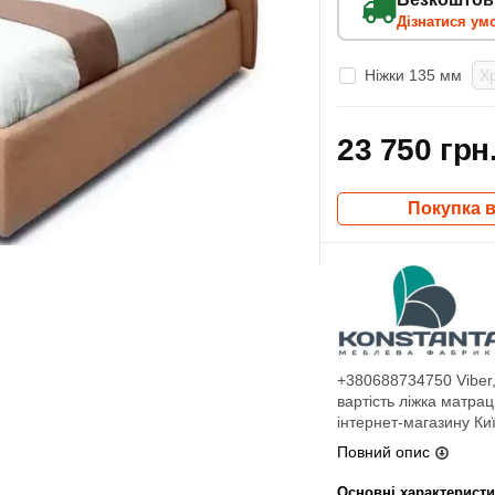
Дізнатися ум
Ніжки 135 мм
23 750 грн
Покупка в
+380688734750 Viber, 
вартість ліжка матрац
інтернет-магазину К
Повний опис
Основні характерист