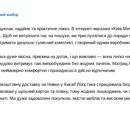
По 
рагнете облаштувати спальню "під ключ" за один візит до магази
Так
а реальні відгуки. Не відкладайте покупку зручного ліжка на потім, 
ний вибір
18 
1
ліжко Люсі (Lucy) Константа, за ціною виро
ночас надійне та практичне ліжко. В інтернет-магазині «Київ Ме
2
ас. Щоб не витрачати час на пошуки, ми прислухалися до поради
Hi
я спальні. Правильно підібране двоспальне ліжко покращує якість 
римати ідеально сумісний комплект, створений одним виробник
Uni
азини, значить, Ви прийняли вірне рішення купити її в Київ-Меблі™
а дуже якісна, приємна на дотик, і що важливо — вона легко чис
чудово витримує такі випробування без жодних зачіпок. Матрац 
Кон
у неймовірно комфортно і прокидаєшся дійсно відпочилим.
Kon
коштовну доставку на Нивки у Києві! Логістика спрацювала без
Укр
паковані у щільний картон та плівку, тому жодних пошкоджень чи
Хар
наті. Ми дуже задоволені покупкою, якістю меблів та високим рів
1 ct
in_
buy
о оплата частинами двоспальне ліжко Люсі (Lucy
643