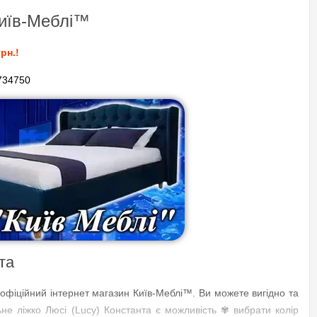
Київ-Меблі™
рн.!
734750
та
з офіційний інтернет магазин Київ-Меблі™. Ви можете вигідно та
ьне ліжко Люсі (Lucy) Константа є можливість ✾ вибрати колір