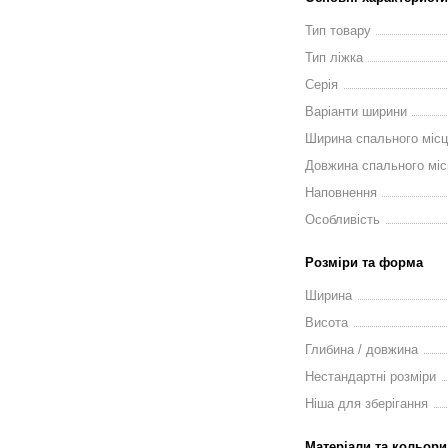
Тип товару
Тип ліжка
Серія
Варіанти ширини
Ширина спального міс
Довжина спального міс
Наповнення
Особливість
Розміри та форма
Ширина
Висота
Глибина / довжина
Нестандартні розміри
Ніша для зберігання
Матеріали та кольори