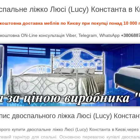
спальне ліжко Люсі (Lucy) Константа в 
коштовна доставка меблів по Києву при покупці понад 10 000 г
оштовна ON-Line консультація Viber, Telegram, WhatsApp
+380688
пис двоспального ліжка Люсі (Lucy) Констан
орого купити двоспальне ліжко Люсі (Lucy) Константа в Києві,чере
левий гарнітур для спальні. Основною перевагою купівлі двоспал