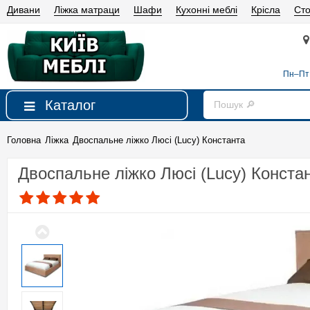
Дивани
Ліжка матраци
Шафи
Кухонні меблі
Крісла
Сто
Пн–Пт 
Каталог
Головна
Ліжка
Двоспальне ліжко Люсі (Lucy) Константа
Двоспальне ліжко Люсі (Lucy) Конста