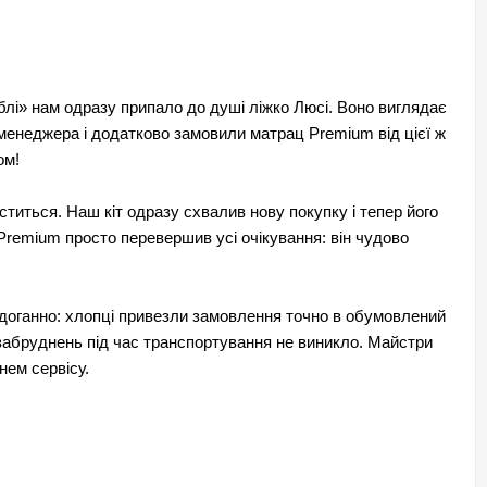
Києву та Київській області
ну? З інтернет-магазином меблів Київ-Меблі™ це реально і не
адже від його наявності залежить Ваш відпочинок, продуктивність
місяців
бника - Київ-Меблі™
блі» нам одразу припало до душі ліжко Люсі. Воно виглядає
 менеджера і додатково замовили матрац Premium від цієї ж
сну, підвищує життєвий тонус та прикрашає інтер'єр. А якщо для
ом!
sex
! Нашими перевагами є:
титься. Наш кіт одразу схвалив нову покупку і тепер його
Premium просто перевершив усі очікування: він чудово
станта меблева фабрика
stanta
доганно: хлопці привезли замовлення точно в обумовлений
аїна
 забруднень під час транспортування не виникло. Майстри
ків
нем сервісу.
stock
) Константа в Києві
3