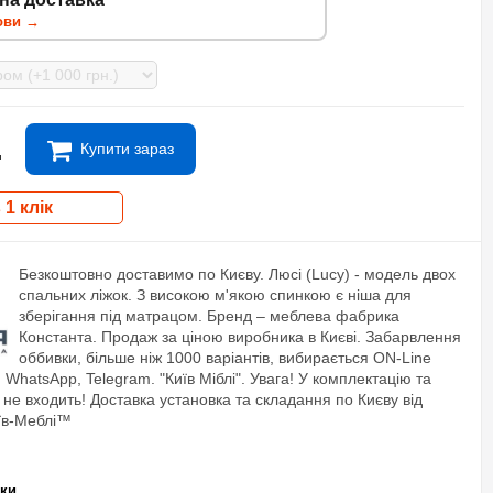
ови →
.
Купити зараз
 1 клік
Безкоштовно доставимо по Києву. Люсі (Lucy) - модель двох
спальних ліжок. З високою м'якою спинкою є ніша для
зберігання під матрацом. Бренд – меблева фабрика
Константа. Продаж за ціною виробника в Києві. Забарвлення
оббивки, більше ніж 1000 варіантів, вибирається ON-Line
WhatsApp, Telegram. "Київ Міблі". Увага! У комплектацію та
 не входить! Доставка установка та складання по Києву від
иїв-Меблі™
ики