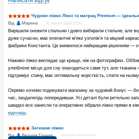
Написати відгук
Доставка:
Константа відповідним за розміром ортопедичним матрацом. П
Гарантія
дорого. До Ваших послуг яскраві фото, вигідна актуальна ціна т
Чудове ліжко Люсі та матрац Premium — ідеаль
Гарантійний термін використання
роботи, настрій та здоров'я!
Від
Марина
31 липня 2026 22:50
Мінімальний час обробки замовлення
Купити двоспальне 
Вирішили оновити спальню і довго вибирали стильне, але вод
Максимальний час обробки замовлення
дуже сучасно, має елегантне м'яке узголів'я та міцний карк
Товар з категорії 18+
Правильно вибрати і купити двоспальне ліжко, та інші меблі дл
фабрики Константа. Це виявилося найкращим рішенням — от
Стать
пошуку потрібної моделі не довелося об'їжджати всі відомі маг
Наживо ліжко виглядає ще краще, ніж на фотографіях. Оббивк
Інформація про виробника
улюблене місце для сну знаходиться саме тут, але тканина 
Виробник
підтримує спину, має оптимальну жорсткість, спати на ньом
Бренд
Окремо хочемо подякувати магазину за чудовий бонус — без
Країна виробник
час, заздалегідь попередивши. Усі деталі були ретельно за
Місто виробника
швидко все занесли та оперативно зібрали ліжко прямо в кім
Одиниця виміру товару
відповідь
Тип покупки
Спосіб оплати
Затишне ліжко
Купити в кредит аб
Тип Google
Від
Вікторія Гончар
04 січня 2026 22:38