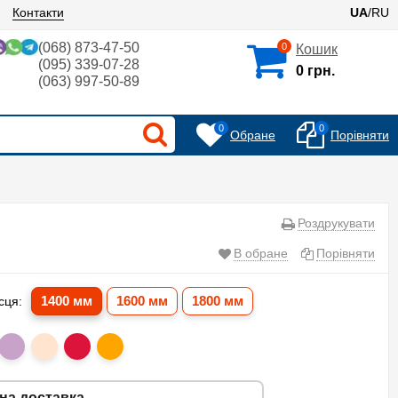
Контакти
UA
/RU
(068) 873-47-50
0
Кошик
(095) 339-07-28
0 грн.
(063) 997-50-89
0
0
Обране
Порівняти
Роздрукувати
В обране
Порівняти
1400 мм
1600 мм
1800 мм
сця:
на доставка