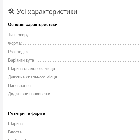
Купити кутовий диван Бруклін В-31 Віка™ дельфін в розстрочку
🛠 Усі характеристики
оформляється дуже просто, практично всі дії виконуються 
безплатну консультацію з усіх питань, що Вас цікавлять, оф
Основні характеристики
області.
Тип товару
Кутовий диван Бруклін В
Форма:
Розкладка
Варіанти кута
Ширина спального місця
Довжина спального місця
Наповнення
➤
Додаткове наповнення
Розміри та форма
Ширина
Висота