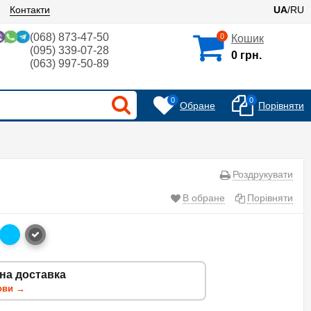
Контакти
UA
/RU
(068) 873-47-50
0
Кошик
(095) 339-07-28
0 грн.
(063) 997-50-89
0
0
Обране
Порівняти
Роздрукувати
В обране
Порівняти
на доставка
ови →