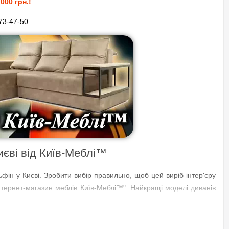
000 грн.!
73-47-50
иєві від Київ-Меблі™
фін у Києві. Зробити вибір правильно, щоб цей виріб інтер'єру
Інтернет-магазин меблів Київ-Меблі™". Найкращі моделі диванів
 частинами від Київ-Меблі™