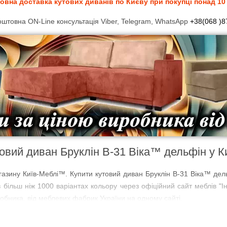
вна доставка кутових диванів по Києву при покупці понад 10 
штовна ON-Line консультація Viber, Telegram, WhatsApp
+38(068 )8
овий диван Бруклін В-31 Віка™ дельфін у К
агазину Київ-Меблі™. Купити кутовий диван Бруклін В-31 Віка™ дель
 в більш ніж 1000 варіантах кольору через офіційний сайт меблів "
робника, від меблевих фабрик України на одному сайті.
1 Віка™ дельфін купити в кредит або оплата