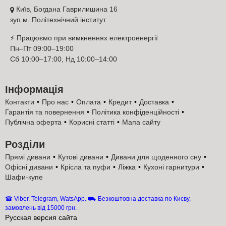
універсальності витривалості та відповідності сучасним
Київ, Богдана Гаврилишина 16
стандартам ринку Український бренд Константа підтвердив
зуп.м. Політехнічний інститут
репутацію надійного виробника який пропонує офіційні
характеристики фото та сертифікати щоб покупці могли
⚡ Працюємо при вимкненнях електроенергії
обрати оптимальний односпальний або двоспальний матрац
Пн–Пт 09:00–19:00
для свого ліжка
Сб 10:00–17:00, Нд 10:00–14:00
Недорогий ортопедичний матрац Cocos Latex
Константа на пружинному блоці Pocket Spring
односпальний з натуральним латексом та
Інформація
кокосом 70-120×190 см
Контакти
Про нас
Оплата
Кредит
Доставка
Гарантія та повернення
Політика конфіденційності
Публічна оферта
Корисні статті
Мапа сайту
Розділи
Прямі дивани
Кутові дивани
Дивани для щоденного сну
Офісні дивани
Крісла та пуфи
Ліжка
Кухоні гарнитури
Шафи-купе
☎ Viber, Telegram, WatsApp. ⛟ Безкоштовна доставка по Києву,
замовлень від 15000 грн.
Русская версия сайта