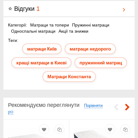
⭐ Відгуки
1
Категорії:
Матраци та топери
Пружинні матраци
Односпальні матраци
Акції та знижки
Теги:
матраци Київ
матраци недорого
кращі матраци в Києві
пружинний матрац
Незнімний чохол із міцного трикотажу, простьобаний
посиленою ниткою;
Матраци Константа
Внутрішній прошарок – синтеплекс і спанбонд;
Натуральний латекс – 2 см;
Шар еластичної піни Soft Comfort Soft Comfort;
Термовойлок для рівномірного розподілу навантаження;
Незалежна пружинна система Pocket Spring – 272
Рекомендуємо переглянути
Порівняти
пружини/м²;
усі
Посилений шар термовойлоку для додаткової підтримки;
Латексована кокосова койра – 1 см для ортопедичного
ефекту;
Натуральний латекс – 2 см;