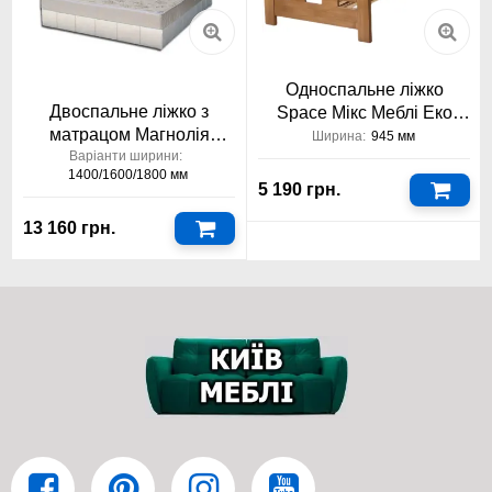
Ортопедичні матраци, з натуральним
латексом та кокосом європейської якості
Константа
Односпальне ліжко
Що приваблює в ортопедичних матрацах з
Двоспальне ліжко з
Space Мікс Меблі Еко
натуральним латексом та кокосом на
матрацом Магнолія
Модерн
Ширина:
945 мм
пружинному блоці Pocket Spring Cocos Latex
фабрика Віка™
Варіанти ширини:
Константа?
1400/1600/1800 мм
5 190 грн.
13 160 грн.