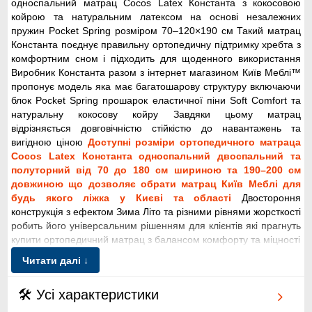
односпальний матрац Cocos Latex Константа з кокосовою
койрою та натуральним латексом на основі незалежних
пружин Pocket Spring розміром 70–120×190 см Такий матрац
Константа поєднує правильну ортопедичну підтримку хребта з
комфортним сном і підходить для щоденного використання
Виробник Константа разом з інтернет магазином Київ Меблі™
пропонує модель яка має багатошарову структуру включаючи
блок Pocket Spring прошарок еластичної піни Soft Comfort та
натуральну кокосову койру Завдяки цьому матрац
відрізняється довговічністю стійкістю до навантажень та
вигідною ціною
Доступні розміри ортопедичного матраца
Cocos Latex Константа односпальний двоспальний та
полуторний від 70 до 180 см шириною та 190–200 см
довжиною що дозволяє обрати матрац Київ Меблі для
будь якого ліжка у Києві та області
Двостороння
конструкція з ефектом Зима Літо та різними рівнями жорсткості
робить його універсальним рішенням для клієнтів які прагнуть
купити ортопедичний матрац з балансом комфорту та міцності
Читати далі ↓
🛠 Усі характеристики