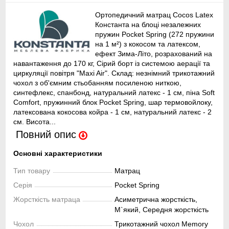
Ортопедичний матрац Cocos Latex
Константа на блоці незалежних
пружин Pocket Spring (272 пружини
на 1 м²) з кокосом та латексом,
ефект Зима-Літо, розрахований на
навантаження до 170 кг, Сірий борт із системою аерації та
циркуляції повітря "Maxi Air". Склад: незнімний трикотажний
чохол з об'ємним стьобанням посиленою ниткою,
синтефлекс, спанбонд, натуральний латекс - 1 см, піна Soft
Comfort, пружинний блок Pocket Spring, шар термовойлоку,
латексована кокосова койра - 1 см, натуральний латекс - 2
см. Висота...
Повний опис
Основні характеристики
Тип товару
Матрац
Серія
Pocket Spring
Жорсткість матраца
Асиметрична жорсткість,
М`який, Середня жорсткість
Чохол
Трикотажний чохол Memory