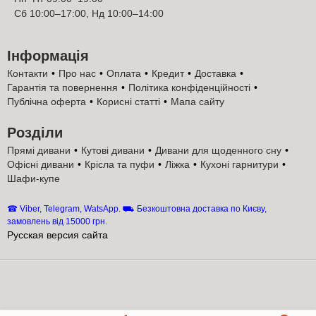
не орендований склад;
Сб 10:00–17:00, Нд 10:00–14:00
За необхідністю організовуємо фабричну переробку
серійного зразка меблів під габарити надані Вами,
можлива зміна тканини оббивки та багато іншого;
Інформація
Доставка по Києву та Київській області, продаж у кредит,
Контакти
Про нас
Оплата
Кредит
Доставка
фото, ціна, можливість купити диван Константа Браун
Гарантія та повернення
Політика конфіденційності
двоспальний єврокнижка за програмою оплата
Публічна оферта
Корисні статті
Мапа сайту
частинами.;
Надаємо безкоштовну, професійну консультацію з будь-
Розділи
яких профільних питань та завмер безпосередньо за
місцем майбутнього складання.
Прямі дивани
Кутові дивани
Дивани для щоденного сну
Офісні дивани
Крісла та пуфи
Ліжка
Кухоні гарнитури
Якщо у Вас залишилися питання просимо задати їх нашим
Шафи-купе
фахівцям прямо зараз! Київ-Меблі™ працює без вихідних та
перерв на обід. Найкращі прямі дивани України чекають на
☎ Viber, Telegram, WatsApp. ⛟ Безкоштовна доставка по Києву,
Вас. Телефонуйте дорогі друзі, завжди допоможемо вибрати
замовлень від 15000 грн.
оптимальний варіант покупки Диван Константа Браун
Русская версия сайта
двоспальний єврокнижка саме для Вас. Доставка по Києву та
Київській області, продаж у кредит, фото, ціна, можливість
купити за програмою оплата частинами. ☎ Безкоштовна ON-
Line консультація Viber, Telegram, Whats App
+38(068)873 -47-
50