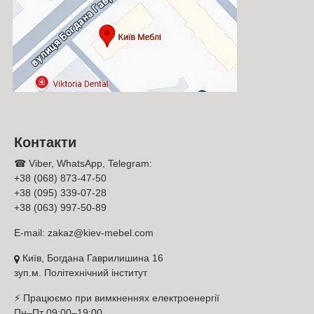
ексклюзивні модульні прямі дивани, популярні нерозкладні
прямі дивани, і звичайно дорогі прямі дивани акордеон. Диван
Константа Браун двоспальний єврокнижка можна купити в
кредит, можливий продаж в розстрочку, є схема оплата
частинами.
Контакти
➤
☎ Viber, WhatsApp, Telegram:
+38 (068) 873-47-50
+38 (095) 339-07-28
+38 (063) 997-50-89
E-mail:
zakaz@kiev-mebel.com
Київ, Богдана Гаврилишина 16
Працюємо без посередників з безпрецедентно великою
зуп.м. Політехнічний інститут
кількістю вітчизняних виробників м'яких та корпусних
меблів;
⚡ Працюємо при вимкненнях електроенергії
Гарантуємо незмінно низький рівень цін оскільки маємо
Пн–Пт 09:00–19:00