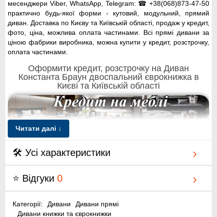
месенджери Viber, WhatsApp, Telegram: ☎ +38(068)873-47-50
практично будь-якої форми - кутовий, модульний, прямий
диван. Доставка по Києву та Київській області, продаж у кредит,
фото, ціна, можлива оплата частинами. Всі прямі дивани за
ціною фабрики виробника, можна купити у кредит, розстрочку,
оплата частинами.
Оформити кредит, розстрочку на Диван
Константа Браун двоспальний єврокнижка в
Києві та Київській області
Читати далі ↓
🛠 Усі характеристики
Купити якісний диван Константа Браун двоспальний
єврокнижка в кредит, оформити розстрочку, або
використовувати схему оплата частинами Monobank або
⭐ Відгуки
0
Приват Банк, можна через офіційний сайт меблів, інтернет-
магазин диванів Київ-Меблі™, продаж по ціна виробника.
Офіційний сайт інтернет-магазину Київ-Меблі™ пропонує
Категорії:
Дивани
Дивани прямі
недорого купити диван Константа Браун двоспальний
Дивани книжки та єврокнижки