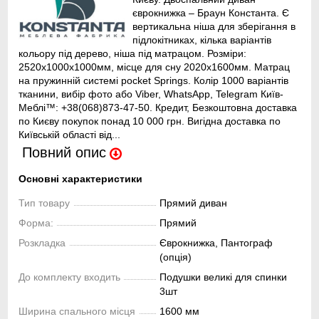
єврокнижка – Браун Константа. Є
вертикальна ніша для зберігання в
підлокітниках, кілька варіантів
кольору під дерево, ніша під матрацом. Розміри:
2520х1000х1000мм, місце для сну 2020х1600мм. Матрац
на пружинній системі pocket Springs. Колір 1000 варіантів
тканини, вибір фото або Viber, WhatsApp, Telegram Київ-
Меблі™: +38(068)873-47-50. Кредит, Безкоштовна доставка
по Києву покупок понад 10 000 грн. Вигідна доставка по
Київській області від...
Повний опис
Основні характеристики
Тип товару
Прямий диван
Форма:
Прямий
Розкладка
Єврокнижка, Пантограф
(опція)
До комплекту входить
Подушки великі для спинки
3шт
Ширина спального місця
1600 мм