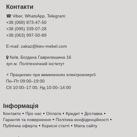
можливий продаж в розстрочку, є схема оплата частинами.
Контакти
☎ Viber, WhatsApp, Telegram:
+38 (068) 873-47-50
+38 (095) 339-07-28
+38 (063) 997-50-89
➤
E-mail:
zakaz@kiev-mebel.com
Київ, Богдана Гаврилишина 16
зуп.м. Політехнічний інститут
⚡ Працюємо при вимкненнях електроенергії
Пн–Пт 09:00–19:00
Сб 10:00–17:00, Нд 10:00–14:00
Працюємо без посередників з безпрецедентно великою
кількістю вітчизняних виробників м'яких та корпусних
меблів;
Інформація
Гарантуємо незмінно низький рівень цін оскільки маємо
Контакти
Про нас
Оплата
Кредит
Доставка
не орендований склад;
Гарантія та повернення
Політика конфіденційності
За необхідністю організовуємо фабричну переробку
Публічна оферта
Корисні статті
Мапа сайту
серійного зразка меблів під габарити надані Вами,
можлива зміна тканини оббивки та багато іншого;