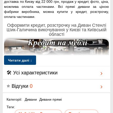
доставка по Києву від 22 000 грн, продаж у кредит, фото, ціна,
можлива оплата частинами. Всі прямі дивани за ціною
фабрики виробника, можна купити у кредит, розстрочку,
оплата частинами.
Оформити кредит, розстрочку на Диван Стенлі
Шик-Галичина викочування у Києві та Київській
області
Читати далі ↓
Купити якісний диван Стенлі Шик-Галичина викочування в
🛠 Усі характеристики
кредит, оформити розстрочку, або використовувати схему
оплата частинами Monobank або Приват Банк, можна через
офіційний сайт меблів, інтернет-магазин диванів Київ-Меблі™,
⭐ Відгуки
0
продаж по ціна виробника. Офіційний сайт інтернет-магазину
Київ-Меблі™ пропонує недорого купити диван Стенлі Шик-
Категорії:
Дивани
Дивани прямі
Галичина викочування - у Києві дуже легко, фактично всі дії
виконуються без відвідування банку, не виходячи з дому.
Теги:
Достатньо відразу ☎ зателефонувати менеджерам Київ-