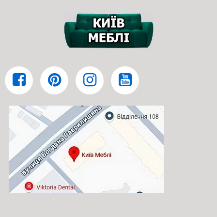
від виробника. Підібравши оббивку із віртуального каталогу
меблевих тканин Київ-Меблі™. Прямі дивани широко
використовуються під час відпочинку або перегляду
телевізійних програм, читання улюблених книг або дружніх
вечірок. Шикарний вибір моделей зі складу, які представляє на
офіційний сайт меблів, інтернет-магазин з продажу меблів та
диванів Київ-Меблі™ відрізняється не тільки за способом
трансформації, але й форми корпусу диванів, які можна
купити в Києві. Меблеві фабрики України розробили чудові
прямі дивани, які здатні задовольнити побажання
найвишуканішого покупця.
Купити диван Стенлі Шик-Галичина
викочування в Київ-Меблі™
Офіційний інтернет магазин продажу диванів підібрав по
розділах найкращі прямі дивани України: розкладні прямі
дивани акордеон, прямі дивани на системі єврокнижка, прямі
дивани з системою дельфін, популярні прямі дивани книжка,
якісні кутові прямі дивани, прямі офісні прямі дивани,
ексклюзивні модульні прямі дивани, популярні нерозкладні
прямі дивани, і звичайно дорогі прямі дивани акордеон. Диван
Стенлі Шик-Галичина викочування можна купити в кредит,