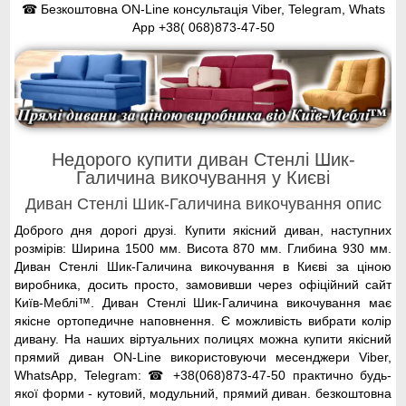
☎ Безкоштовна ON-Line консультація Viber, Telegram, Whats
App
+38( 068)873-47-50
Недорого купити диван Стенлі Шик-
Галичина викочування у Києві
Диван Стенлі Шик-Галичина викочування опис
Доброго дня дорогі друзі. Купити якісний диван, наступних
розмірів: Ширина 1500 мм. Висота 870 мм. Глибина 930 мм.
Диван Стенлі Шик-Галичина викочування в Києві за ціною
виробника, досить просто, замовивши через офіційний сайт
Київ-Меблі™. Диван Стенлі Шик-Галичина викочування має
якісне ортопедичне наповнення. Є можливість вибрати колір
дивану. На наших віртуальних полицях можна купити якісний
прямий диван ON-Line використовуючи месенджери Viber,
WhatsApp, Telegram: ☎ +38(068)873-47-50 практично будь-
якої форми - кутовий, модульний, прямий диван. безкоштовна