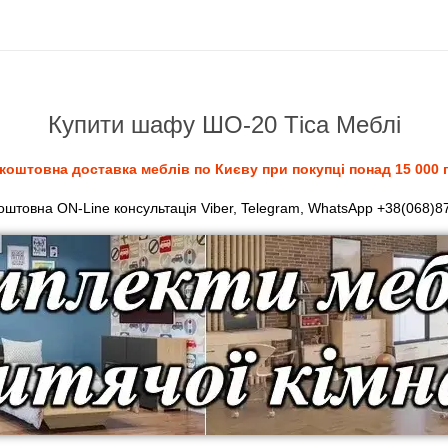
 кімнат. Темні декори, такі як горіх або венге, додають інтер’єру 
Готланд
Севілья
Аліканте
Важливо
 відрізнятися залежно від моделі меблів Тіса. Для уточнення акту
Купити шафу ШО-20 Тіса Меблі
коштовна доставка меблів по Києву при покупці понад 15 000 г
штовна ON-Line консультація Viber, Telegram, WhatsApp +38(068)8
Опис доступних декорів
ерсоналізації меблів. Світлі деревні відтінки допомагають візуа
ть сучасний характер інтер’єру. Кожен варіант має власний малюн
Важливо