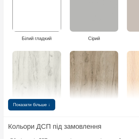
Білий гладкий
Сірий
Показати більше ↓
Дуб крафт білий
Дуб крафт сірий
Д
Кольори ДСП під замовлення