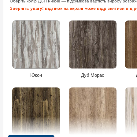
Оберіть колір ДСП нижче — підсумкова вартість виробу розрах
Зверніть увагу: відтінок на екрані може відрізнятися від 
Горіх темний
Бук Баварія
Юкон
Дуб Морас
Рожевий
Жовтий
Оберіть бажаний декор — кожен колір має свою текстуру та ві