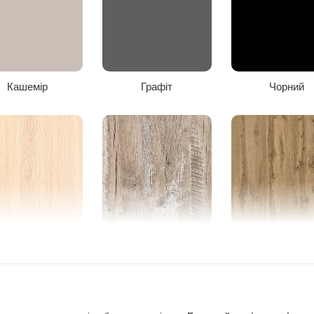
Кашемір
Графіт
Чорний
уб молочний
Дуб клондайк
Дуб тахо