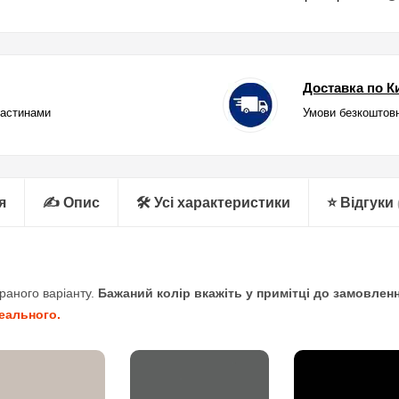
Доставка по Ки
частинами
Умови безкоштовн
я
✍ Опис
🛠 Усі характеристики
⭐ Відгуки
раного варіанту.
Бажаний колір вкажіть у примітці до замовленн
реального.