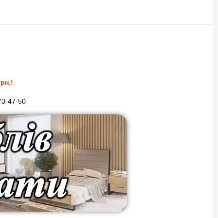
глибини та солідності. Нейтральні варіанти легко поєднуються з
Делано темний
Дезмонд
альних варіантів рекомендуємо звернутися до менеджерів Київ-
рн.!
73-47-50
льно збільшити простір, теплі натуральні текстури створюють
ок та фактуру, що дозволяє підібрати оптимальне рішення для