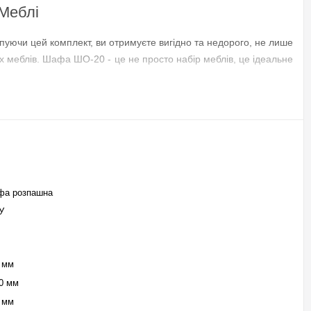
 Меблі
ого кольору та можливу доплату рекомендуємо уточнювати у
пуючи цей комплект, ви отримуєте вигідно та недорого, не лише
х меблів. Шафа ШО-20 - це не просто набір меблів, це ідеальне
 смак
 Декілька
. Якщо Ви
іональні,
и зможете
а розпашна
ожливість
У
873-47-50
ємо різні
 легкістю
са Меблі.
 мм
е зараз і
0 мм
 мм