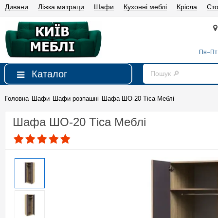
Дивани
Ліжка матраци
Шафи
Кухонні меблі
Крісла
Сто
Пн–Пт 
Каталог
Головна
Шафи
Шафи розпашні
Шафа ШО-20 Тіса Меблі
Шафа ШО-20 Тіса Меблі