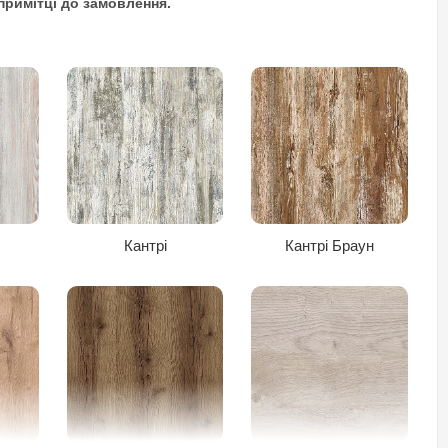
примітці до замовлення.
Яблуня Локарно
Ваніль
Кантрі
Кантрі Браун
Зелений
елей меблів Тіса. Світлі відтінки (наприклад, дуб сонома або