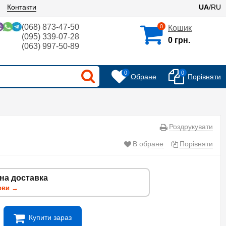
Контакти
UA
/RU
(068) 873-47-50
0
Кошик
(095) 339-07-28
0 грн.
(063) 997-50-89
0
0
Обране
Порівняти
Роздрукувати
В обране
Порівняти
на доставка
ови →
Купити зараз