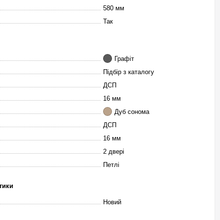
580 мм
Так
Графіт
Підбір з каталогу
ДСП
16 мм
Дуб сонома
ДСП
16 мм
2 двері
Петлі
тики
Новий