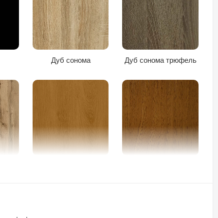
Дуб сонома
Дуб сонома трюфель
Вільха темна
Горіх лісовий