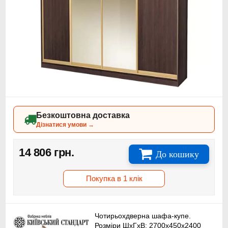
Безкоштовна доставка
Дізнатися умови →
14 806 грн.
До кошику
Покупка в 1 клік
Чотирьохдверна шафа-купе.
Розміри ШхГхВ: 2700х450x2400