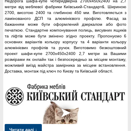
Недорога шафа-купе чотиридверна 2700x450x2400 на 2,7
метри від меблевої фабрики Київський-Стандарт&. Шириною
2700, висотою 2400 та глибиною 450 мм. Виготовляється з
ламінованого ДСП та алюмінієвого профілю. Фасад за
бажанням може бути оформлений дзеркалом або фото
печаткою. Стандартне компонування полиць, висувних ящиків
та ліфтів може бути змінено згідно проекту. Пропонуємо 6
основних варіантів кольору корпусу та 4 варіанти кольору
алюмінієвих профілів та ручок. Виготовимо безкоштовний
проект шафи-купе 2700x450x2400 2,7 метри за Вашими
розмірами як онлайн так і безпосередньо за місцем монтажу,
можливий виїзд майстра замірника за місцем встановлення.
Доставка, монтаж під ключ по Києву та Київській області.
➤
Читати далі ↓