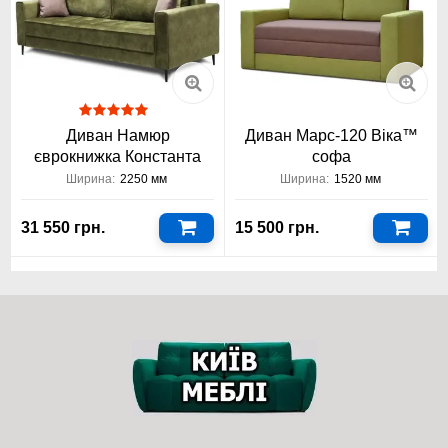
допоможуть розібратися з поставленим завданням. Також
визначитися, чи хочете ви оформляти меблі в розстрочку. У
нас можна все, тому сміливо вибирайте. Представлена ​​
чотиридверна шафа-купе відмінно поєднується з
різноманітними предметами інтер'єру. Наприклад, ця модель
чудово гармонує поряд з:
Диван Намюр
Диван Марс-120 Віка™
єврокнижка Константа
софа
Ширина:
2250 мм
Ширина:
1520 мм
31 550 грн.
15 500 грн.
Вишуканим диваном Ріо;
Стильним ліжком Флоренція;
Прекрасним кріслом Соната;
Екзотичним кутовим диваном Султан;
Меблевий інтернет-магазин "Київ-Меблі™" довгі пропонує