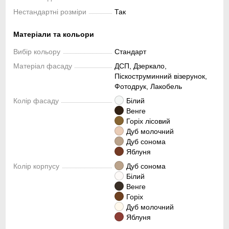
Нестандартні розміри
Так
Матеріали та кольори
Вибір кольору
Стандарт
Матеріал фасаду
ДСП, Дзеркало,
Піскоструминний візерунок,
Фотодрук, Лакобель
Колір фасаду
Білий
Венге
Горіх лісовий
Дуб молочний
Дуб сонома
Яблуня
Колір корпусу
Дуб сонома
Білий
Венге
Горіх
Дуб молочний
Яблуня