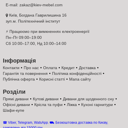
2700x450x2400 має масу переваг. Він оснащений:
E-mail:
zakaz@kiev-mebel.com
Розсувний алюмінієвою системою колір якої можна
Київ, Богдана Гаврилишина 16
підібрати з 4 запропонованих варіантів;
зуп.м. Політехнічний інститут
Відмінними габаритами – ширина 2700 мм. висота 2400
мм. глибина 450 мм.;
⚡ Працюємо при вимкненнях електроенергії
Стильний корпус з ламінованого ДСП, колір якого можна
Пн–Пт 09:00–19:00
підібрати з 5 представлених варіантів;
Сб 10:00–17:00, Нд 10:00–14:00
Оригінальним фасадом, який можна оформити під
дзеркало, фото печаткою або покрити емаллю.
Інформація
Зазначені параметри можуть бути змінені на запит клієнта.
Фабрика виготовляє моделі нестандартних розмірів.
Контакти
Про нас
Оплата
Кредит
Доставка
Виготовити безкоштовний проект, підібрати колір, внутрішнє
Гарантія та повернення
Політика конфіденційності
наповнення шафи-купе допоможуть Наші фахівці, як
Публічна оферта
Корисні статті
Мапа сайту
дистанційно, так і безпосередньо в магазині. Каталог пропонує
чудові проекти шафи-купе шириною 2,7 метри, на будь-який
Розділи
смак та колір.
Прямі дивани
Кутові дивани
Дивани для щоденного сну
Оформити кредит, оплата частинами, на
Офісні дивани
Крісла та пуфи
Ліжка
Кухоні гарнитури
чотиридверну шафу-купе 2,7 метри Київський-
Шафи-купе
Стандарт
☎ Viber, Telegram, WatsApp. ⛟ Безкоштовна доставка по Києву,
замовлень від 15000 грн.