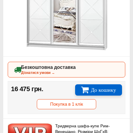
Безкоштовна доставка
Дізнатися умови →
16 475 грн.
До кошику
Покупка в 1 клік
Тридверна шафа-купе Рим-
Венеціано. Розміри ШхГхВ: