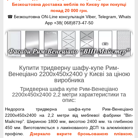
Безкоштовна доставка меблів по Києву при покупці
понад 20 000 грн.
☎ Безкоштовна ON-Line консультація Viber, Telegram, Whats
App +38( 068)873-47-50
Купити тридверну шафу-купе Рим-
Венеціано 2200x450x2400 у Києві за ціною
виробника
Тридверна шафа купе Рим-Венеціано
2200x450x2400 2,2 метри характеристики та
опис:
Недорога тридверна шафа-купе Рим-Венеціано
2200x450x2400 на 2,2 метри від меблевої фабрики "Віп-
Майстер". Шириною 1800 мм, висотою 2400 мм. та глибиною
450 мм. Виготовляється з ламінованого ДСП та алюмінієвого
профілю.
Дзеркало вкрите броньованою плівкою.