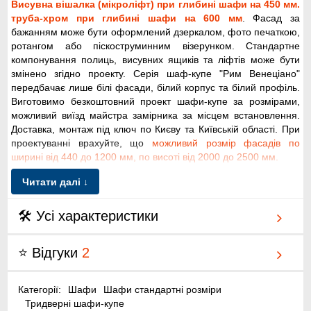
Висувна вішалка (мікроліфт) при глибині шафи на 450 мм.
труба-хром при глибині шафи на 600 мм
. Фасад за
бажанням може бути оформлений дзеркалом, фото печаткою,
ротангом або піскоструминним візерунком. Стандартне
компонування полиць, висувних ящиків та ліфтів може бути
змінено згідно проекту. Серія шаф-купе "Рим Венеціано"
передбачає лише білі фасади, білий корпус та білий профіль.
Виготовимо безкоштовний проект шафи-купе за розмірами,
можливий виїзд майстра замірника за місцем встановлення.
Доставка, монтаж під ключ по Києву та Київській області. При
проектуванні врахуйте, що
можливий розмір фасадів по
ширині від 440 до 1200 мм, по висоті від 2000 до 2500 мм.
Читати далі ↓
🛠 Усі характеристики
⭐ Відгуки
2
Категорії:
Шафи
Шафи стандартні розміри
Тридверні шафи-купе