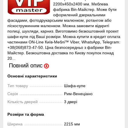
2200x450x2400 мм. Меблева
фабрика Віп-Майстер. Може бути
оформлений дзеркальними
фасадами, фотодрукарським малюнком, ротангом або
піскоструминним малюнком. Можна замовити відкриті
полиці, шухляди, карниз. Виготовимо безкоштовний проект
шафи-купе під Ваші розміри. Можна купити в кредит оплата
частинами ON-Line Київ-Меблі™ Viber, WhatsApp, Telegram:
+38(068)873-47-50. Ціна безпосередньо з фабрики Віп-
Майстер. Безкоштовна доставка по Києву покупок понад
20...
Повний опис
Основні характеристики
Тип товару
Шафа-купе
Серія
Рим-Венеціано
Кількість дверей
3 двері
Розміри та форма
Ширина
2215 мм