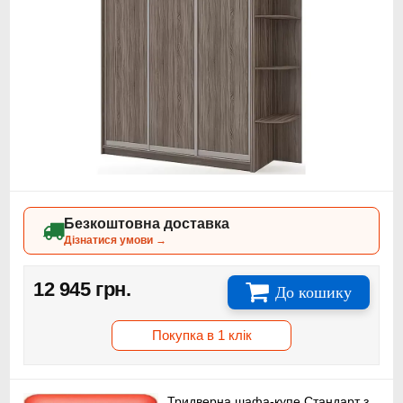
Безкоштовна доставка
Дізнатися умови →
12 945 грн.
До кошику
Покупка в 1 клік
Тридверна шафа-купе Стандарт з