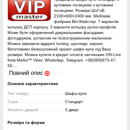
кутовими полицями з кутовими
полицями. Розміри ШхГхВ:
2100×600×2400 мм. Меблева
фабрика Віп-Майстер. 7 варіантів
кольору ДСП корпусу. 3 варіанти кольору ручок-профілів.
Може бути оформлений дзеркальними фасадами,
фотодруком, ротангом чи піскоструминним малюнком.
Можна замовити відкриті полиці, шухляди, карниз.
Виготовимо безкоштовний проект шафи-купе під Ваші
розміри. Можна купити в кредит оплата частинами ON-Line
Київ-Меблі™ Viber, WhatsApp, Telegram: +38(068)873-47-
50....
Повний опис
Основні характеристики
Тип товару
Шафа-купе
Серія
Стандарт
Кількість дверей
3 двері
Розміри та форма