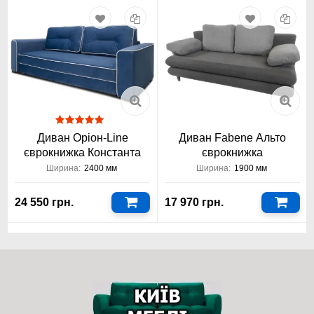
з кутовими полицями або ротанг; підібрати необхідний колір та
відтінок шафи купе; варіанти оформлення фасаду та дверей -
дзеркало, скло, фотодрук, піскоструминний візерунок,
комбіноване; додатково вибрати системи висувних полиць та
ящиків. Повна заводська гарантія 18 місяців та контроль
виготовлення - фабрична якість та обслуговування.
Фасади у
вигляді дзеркала, дзеркала художнє матування,
фотодрук: можливий розмір фасадів по ширині від 440
до 1000 мм у будь-якій системі профілю. Фасади у
вигляді Ротанг: обмеження шириною від 440 до 880 мм у
Диван Оріон-Line
Диван Fabene Альто
будь-якій системі профілю
єврокнижка Константа
єврокнижка
Ширина:
2400 мм
Ширина:
1900 мм
24 550 грн.
17 970 грн.
Вигідна ціна на тридверну шафу-купе Віп-
Майстер Стандарт з кутовими полицями 2,1
метра від Київ-Меблі™:
Трехдверна шафа-купе Стандарт з кутовими полицями
2100x600x2400 2,1 метраяка пропонує меблева фабрика Віп-