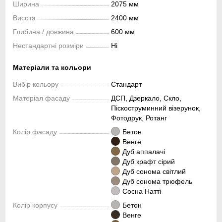
Ширина
2075 мм
Висота
2400 мм
Глибина / довжина
600 мм
Нестандартні розміри
Ні
Матеріали та кольори
Вибір кольору
Стандарт
Матеріал фасаду
ДСП, Дзеркало, Скло,
Піскоструминний візерунок,
Фотодрук, Ротанг
Колір фасаду
Бетон
Венге
Дуб аппалачі
Дуб крафт сірий
Дуб сонома світлий
Дуб сонома трюфель
Сосна Натті
Колір корпусу
Бетон
Венге