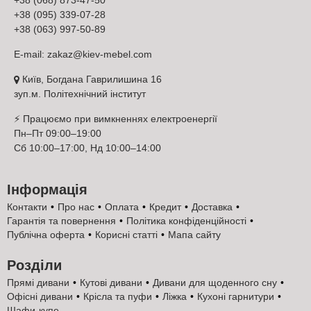
якість обслуговування, повний супровід та найкращий рівень
+38 (095) 339-07-28
кваліфікації персоналу Київ-Меблі™.
3 Стандарт з кутовими
+38 (063) 997-50-89
полицяминих варіанти кольору алюмінієвих профілів і
ручок, можна вибрати 4 додаткові варіанти кольору та
E-mail:
zakaz@kiev-mebel.com
форми профілю
, дивіться каталог.
Київ, Богдана Гаврилишина 16
зуп.м. Політехнічний інститут
⚡ Працюємо при вимкненнях електроенергії
Пн–Пт 09:00–19:00
Сб 10:00–17:00, Нд 10:00–14:00
Характеристики шафи-купе Стандарт з кутовими
полицями 2100x600x2400 2,1 метра від "Віп-
Інформація
Майстер"
Контакти
Про нас
Оплата
Кредит
Доставка
Українська меблева фабрика "Віп-Майстер" із простих,
Гарантія та повернення
Політика конфіденційності
зрозумілих матеріалів створює виняткову тридверну шафу-
Публічна оферта
Корисні статті
Мапа сайту
купе Стандарт з кутовими полицями 2100x600x2400 2,1 метра
за ціною виробника. Здавалося б, що є тридверні шафи купе
Розділи
Стандарт з кутовими полицями? Якщо згадати радянські
"жахи", то це панцирні, жорсткі вироби, які більше були схожі
Прямі дивани
Кутові дивани
Дивани для щоденного сну
на ящики, ніж на шафу-купе. Але перед вами кардинально
Офісні дивани
Крісла та пуфи
Ліжка
Кухоні гарнитури
інша картина. Це практично досконалі шафи-купе 2,1 метра,
Шафи-купе