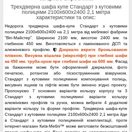
Трехдверна шафа купе Стандарт з кутовими
полицями 2100x600x2400 2,1 метра
характеристики та опис:
Недорога тридверна шафа-купе Стандарт з кутовими
полицями 2100x600x2400 на 2,1 метра від меблевої фабрики
"Віп-Майстер". Шириною 2100 мм, висотою 2400 мм. та
глибиною 450 мм. Виготовляється з ламінованого ДСП та
алюмінієвого профілю.
Дзеркало вкрите броньованою
плівкою. Висувна вішалка (мікроліфт) при глибині шафи
на 450 мм. труба-хром при глибині шафи на 600 мм
. Фасад
за бажанням може бути оформлений дзеркалом, фото
печаткою, ротангом або піскоструминним візерунком.
Стандарт з кутовими полицямине компонування полиць,
висувних ящиків та ліфтів може бути змінено згідно проекту.
Пропонуємо 7 основних варіантів кольору корпусу та 3
Стандарт з кутовими полицямині варіанти кольору
алюмінієвих профілів та ручок, можна вибрати 4 додаткові
варіанти кольору та форми профілю. Тридверна шафа-купе
Стандарт з кутовими полицями 2100x600x2400 2,1 метра йде
в Стандарт з кутовими полицяминій комплектації, проте
інтернет-магазин Київ-Меблі™ може виготовити безкоштовний