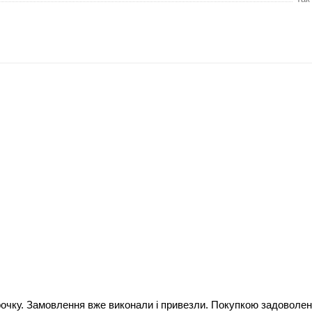
Тка
Під
Одн
Дер
Без
Нов
4-6
По 
Так
18 
1
чку. Замовлення вже виконали і привезли. Покупкою задоволені,
2