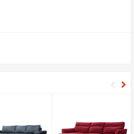
sex
станта меблева фабрика
stanta
аїна
ків
stock