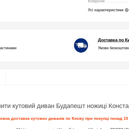
Візерунок
Усі характеристики
Доставка по Ки
частинами
Умови безкоштовн
пити кутовий диван Будапешт ножиці Конста
вна доставка кутових диванів по Києву при покупці понад 10 