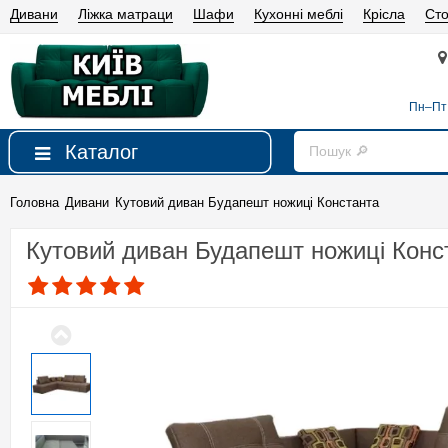
Дивани
Ліжка матраци
Шафи
Кухонні меблі
Крісла
Сто
Пн–Пт 
Каталог
Головна
Дивани
Кутовий диван Будапешт ножиці Константа
Кутовий диван Будапешт ножиці Конс