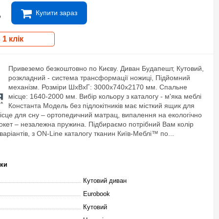
.
Купити зараз
 1 клік
Привеземо безкоштовно по Києву. Диван Будапешт, Кутовий,
розкладний - система трансформації ножиці, Підйомний
механізм. Розміри ШхВхГ: 3000х740х2170 мм. Спальне
місце: 1640-2000 мм. Вибір кольору з каталогу - м'яка меблі
Константа Модель без підлокітників має місткий ящик для
Місце для сну – ортопедичний матрац, випалення на екологічно
покет – незалежна пружина. Підбираємо потрібний Вам колір
аріантів, з ON-Line каталогу тканин Київ-Меблі™ по...
ики
Кутовий диван
Eurobook
Кутовий