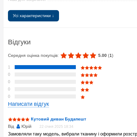
Матеріали та кольори
Усі характеристики ↓
Матеріал обивки
Вибір кольору
Колір тканини
Відгуки
Візерунок
Середня оцінка покупців:
5.00
(
1
)
Матеріал корпусу
Підлокітники
1
0
Додаткові характеристики
0
Стан
0
Час виготовлення
0
Написати відгук
Доставка:
Гарантія
Кутовий диван Будапешт
Гарантійний термін використання
Від
Юрій
22 січня 2025 18:34
Мінімальний час обробки замовлення
Замовляли таку модель, вибрали тканину і оформили розстро
Максимальний час обробки замовлення