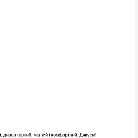
нина, Штучна шкіра
бір з каталогу – понад 1000 варіантів
Коричневий
отонний
ево, ДСП, Метал, Фанера
 підлокітників
Меблева фабріка:
Константа
in_stock
460
ий
 тижнів
Києву та Київській області
місяців
 диван гарний, міцний і комфортний. Дякуєм!