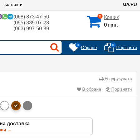
Контакти
UA
/RU
(068) 873-47-50
0
Кошик
(095) 339-07-28
0 грн.
(063) 997-50-89
0
0
Обране
Порівняти
Роздрукувати
В обране
Порівняти
на доставка
ови →