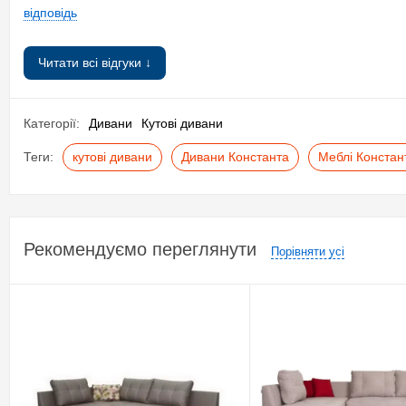
відповідь
Стать
Товар з категорії 18+
Читати всі відгуки ↓
Інформація про виробника
Виробник
Категорії:
Дивани
Кутові дивани
Бренд
Теги:
кутові дивани
Дивани Константа
Меблі Констан
Країна виробник
Місто виробника
Одиниця виміру товару
Тип покупки
Рекомендуємо переглянути
Порівняти усі
Спосіб оплати
Тип Google