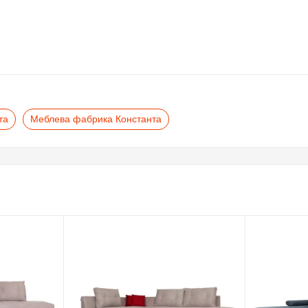
Uni
Hi
Кон
Kon
та
Меблева фабрика Константа
Укр
Хар
1 ct
in_
buy
460