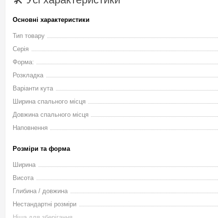
оформляється дуже просто, практично всі дії виконуються 
безплатну консультацію з усіх питань, що Вас цікавлять, оф
Основні характеристики
області.
Тип товару
Кутовий диван Будапешт
Серія
Форма:
Розкладка
Варіанти кута
Ширина спального місця
Довжина спального місця
➤
Наповнення
Розміри та форма
Ширина
Висота
Глибина / довжина
Нестандартні розміри
диван Будапешт ножиці Константа в Києві з безкоштовною достав
Ніша для зберігання