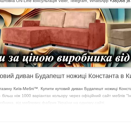
штовна ON-Line консультація Viber, Telegram, WhatsApp
+38(068 )8
овий диван Будапешт ножиці Константа в К
агазину Київ-Меблі™. Купити кутовий диван Будапешт ножиці Конста
 в більш ніж 1000 варіантах кольору через офіційний сайт меблів "
робника, від меблевих фабрик України на одному сайті.
жиці Константа купити в кредит або оплата
 кредит або оплата частинами інтернет-магазин Київ-Меблі™ пропон