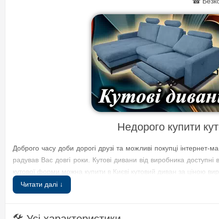
☎ Безко
Недорого купити кут
Доброго часу доби дорогі друзі та можливі покупці інтернет-м
радував Вас довгі роки. Кутові дивани від виробника доступні
кутової форми можна купити в Києві кутовий диван за ціною ви
Читати далі ↓
Кутовий диван Будапешт но
Купити кутовий диван Будапешт ножиці Константа в розстрочку,
🛠 Усі характеристики