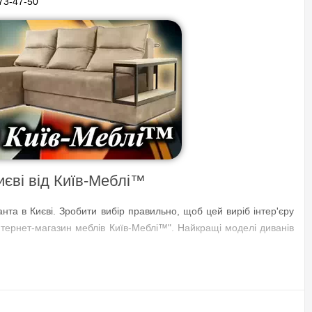
73-47-50
иєві від Київ-Меблі™
нта в Києві. Зробити вибір правильно, щоб цей виріб інтер'єру
Інтернет-магазин меблів Київ-Меблі™". Найкращі моделі диванів
 частинами від Київ-Меблі™
ує від провідних банків України. Monobank чи Приват Банк. Все