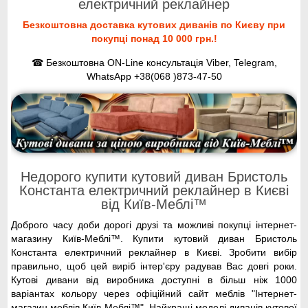
електричний реклайнер
Безкоштовна доставка кутових диванів по Києву при
покупці понад 10 000 грн.!
☎ Безкоштовна ON-Line консультація Viber, Telegram,
WhatsApp
+38(068 )873-47-50
Недорого купити кутовий диван Бристоль
Константа електричний реклайнер в Києві
від Київ-Меблі™
Доброго часу доби дорогі друзі та можливі покупці інтернет-
магазину Київ-Меблі™. Купити кутовий диван Бристоль
Константа електричний реклайнер в Києві. Зробити вибір
правильно, щоб цей виріб інтер'єру радував Вас довгі роки.
Кутові дивани від виробника доступні в більш ніж 1000
варіантах кольору через офіційний сайт меблів "Інтернет-
магазин меблів Київ-Меблі™". Найкращі моделі диванів кутової