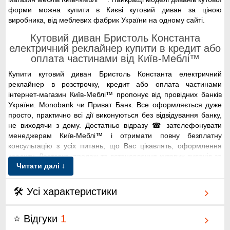
форми можна купити в Києві кутовий диван за ціною
виробника, від меблевих фабрик України на одному сайті.
Кутовий диван Бристоль Константа
електричний реклайнер купити в кредит або
оплата частинами від Київ-Меблі™
Купити кутовий диван Бристоль Константа електричний
реклайнер в розстрочку, кредит або оплата частинами
інтернет-магазин Київ-Меблі™ пропонує від провідних банків
України. Monobank чи Приват Банк. Все оформляється дуже
просто, практично всі дії виконуються без відвідування банку,
не виходячи з дому. Достатньо відразу ☎ зателефонувати
менеджерам Київ-Меблі™ і отримати повну безплатну
консультацію з усіх питань, що Вас цікавлять, оформлення
кредиту. Доставка, продаж та встановлення кутових диванів за
Читати далі ↓
ціною виробника на замовлення; Київ-Меблі™ по Києву,
області.
🛠 Усі характеристики
Кутовий диван Бристоль Константа
електричний реклайнер безкоштовна
доставка по Києву від Київ-Меблі™.
⭐ Відгуки
1