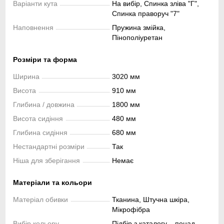
Варіанти кута
На вибір, Спинка зліва "Г",
Спинка праворуч "7"
Наповнення
Пружина змійка,
Пінополіуретан
Розміри та форма
Ширина
3020 мм
Висота
910 мм
Глибина / довжина
1800 мм
Висота сидіння
480 мм
Глибина сидіння
680 мм
Нестандартні розміри
Так
Ніша для зберігання
Немає
Матеріали та кольори
Матеріал обивки
Тканина, Штучна шкіра,
Мікрофібра
Вибір кольору
Підбір з каталогу – понад