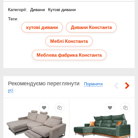
Категорії:
Дивани
Кутові дивани
Теги:
кутові дивани
Дивани Константа
➤
Меблі Константа
Меблева фабрика Константа
Безкоштовна онлайн консультація за допомогою
Рекомендуємо переглянути
месенджерів Viber, Telegram, WhatsApp.
Порівняти
Безкоштовний вибір параметрів бажаного меблевого
усі
гарнітура;
⛟ Безкоштовна доставка меблів по Києву при
замовленні від 10 000 гривень;
Безкоштовний проект меблевого гарнітура, під час
укладання договору;
$ Тільки фабрична вигідна ціна;
⚿ Обслуговування під ключ – все включено до договору.