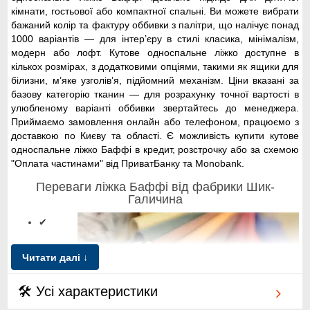
кімнати, гостьової або компактної спальні. Ви можете вибрати
бажаний колір та фактуру оббивки з палітри, що налічує понад
1000 варіантів — для інтер’єру в стилі класика, мінімалізм,
модерн або лофт. Кутове односпальне ліжко доступне в
кількох розмірах, з додатковими опціями, такими як ящики для
білизни, м’яке узголів’я, підйомний механізм. Ціни вказані за
базову категорію тканин — для розрахунку точної вартості в
улюбленому варіанті оббивки звертайтесь до менеджера.
Приймаємо замовлення онлайн або телефоном, працюємо з
доставкою по Києву та області. Є можливість купити кутове
односпальне ліжко Баффі в кредит, розстрочку або за схемою
"Оплата частинами" від ПриватБанку та Monobank.
Переваги ліжка Баффі від фабрики Шик-
Галичина
✔
Читати далі ↓
🛠 Усі характеристики