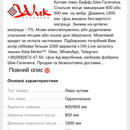
Кутове ліжко Баффі Шик-Галичина.
Спальне місце завширшки 800 або
900 мм. на вибір. Довжина 1900
мм. Ціна вказана без вартості
матраца. Знижка на купівлю
матраца - 7%. Може комплектуватись або додатковим
спальним місцем або нішою для зберігання. Можливий
кредит чи оплата частинами. Підбираємо потрібний Вам
колір оббивки більше 1000 варіантів з ON-Line каталогу
тканин Київ-Меблі™. Viber, WhatsApp, Telegram:
+38(068)873-47-50. Ціна від виробника, меблева фабрика
Шик-Галичина. Продаж та безкоштовна доставка...
Повний опис
Основні характеристики
Тип товару
Ліжко кутове
Тип ліжка
Односпальне
Варіанти ширини
800/900 мм
Ширина спального місця
800 мм
Довжина спального місця
1900 мм