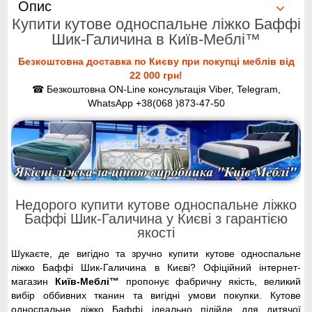
Опис
Купити кутове односпальне ліжко Баффі
Шик-Галичина в Київ-Меблі™
Безкоштовна доставка по Києву при покупці меблів від
22 000 грн!
☎ Безкоштовна ON-Line консультація Viber, Telegram,
WhatsApp
+38(068 )873-47-50
Недорого купити кутове односпальне ліжко
Баффі Шик-Галичина у Києві з гарантією
якості
Шукаєте, де вигідно та зручно купити кутове односпальне
ліжко Баффі Шик-Галичина в Києві? Офіційний інтернет-
магазин
Київ-Меблі™
пропонує фабричну якість, великий
вибір оббивних тканин та вигідні умови покупки. Кутове
односпальне ліжко Баффі ідеально підійде для дитячої