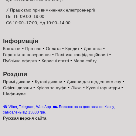
Вибір односпального ліжка Баффі Шик-Галичина — це
розумна інвестиція у комфорт та якість сну. Ми гарантуємо,
⚡ Працюємо при вимкненнях електроенергії
що кожне ліжко відповідає високим стандартам якості, має
Пн–Пт 09:00–19:00
сертифікати відповідності, довговічну фурнітуру та сучасний
Сб 10:00–17:00, Нд 10:00–14:00
вигляд. Купуючи кутове односпальне ліжко Баффі в Київ-
Меблі™, ви економите свій час та гроші. Вам не потрібно
об’їжджати десятки меблевих салонів — достатньо зайти на
Інформація
сайт, обрати бажану модель, оформити замовлення онлайн
Контакти
Про нас
Оплата
Кредит
Доставка
або зателефонувати нашому менеджеру для безкоштовної
Гарантія та повернення
Політика конфіденційності
консультації. Ми надаємо повний сервіс — від підбору тканини
Публічна оферта
Корисні статті
Мапа сайту
та комплектації до доставки, підйому на поверх і професійного
збирання. Кутове односпальне ліжко Баффі Шик-Галичина —
Розділи
це гармонійне поєднання стилю, практичності та доступної
ціни від виробника. Київ-Меблі™ — офіційний представник
Прямі дивани
Кутові дивани
Дивани для щоденного сну
меблевої фабрики Шик-Галичина в Києві, тож ми впевнено
Офісні дивани
Крісла та пуфи
Ліжка
Кухоні гарнитури
гарантуємо: якість, надійність та сервіс будуть на найвищому
Шафи-купе
рівні!
☎ Viber, Telegram, WatsApp. ⛟ Безкоштовна доставка по Києву,
замовлень від 15000 грн.
Русская версия сайта