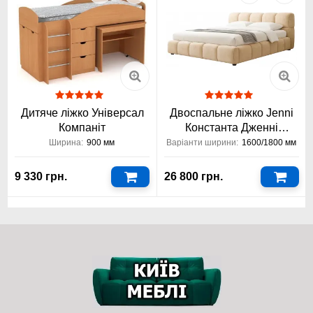
Еластична піна Foam Support – інноваційний матеріал, що
використовується в анатомічних та ортопедичних матрацах
Константа для створення надійної основи, правильної
підтримки хребта та максимального комфорту під час сну.
Саме завдяки піні Foam Support анатомічний матрац з
ефектом пам’яті Mint Foam Константа поєднує довговічність і
комфорт європейської якості за доступною ціною.
Дитяче ліжко Універсал
Двоспальне ліжко Jenni
Компаніт
Константа Дженні
1600/1800x2000
Ширина:
900 мм
Варіанти ширини:
1600/1800 мм
9 330 грн.
26 800 грн.