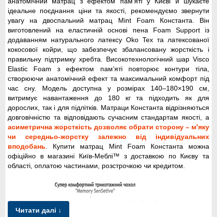
анатомічний матрац з ефектом пам’яті у Києві й шукаєте
ідеальне поєднання ціни та якості, рекомендуємо звернути
увагу на двоспальний матрац Mint Foam Константа. Він
виготовлений на еластичній основі пена Foam Support із
додаванням натурального латексу Oko Tex та латексованої
кокосової койри, що забезпечує збалансовану жорсткість і
правильну підтримку хребта. Високотехнологічний шар Visco
Elastic Foam з ефектом пам’яті повторює контури тіла,
створюючи анатомічний ефект та максимальний комфорт під
час сну. Модель доступна у розмірах 140–180×190 см,
витримує навантаження до 180 кг та підходить як для
дорослих, так і для підлітків. Матраци Константа відрізняються
довговічністю та відповідають сучасним стандартам якості, а
асиметрична жорсткість дозволяє обрати сторону – м’яку
чи середньо-жорстку залежно від індивідуальних
вподобань
. Купити матрац Mint Foam Константа можна
офіційно в магазині Київ-Меблі™ з доставкою по Києву та
області, оплатою частинами, розстрочкою чи кредитом.
Читати далі ↓