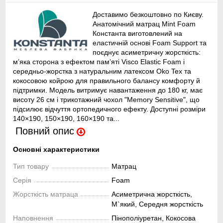
Доставимо безкоштовно по Києву.
Анатомічний матрац Mint Foam
Константа виготовлений на
еластичній основі Foam Support та
поєднує асиметричну жорсткість:
м’яка сторона з ефектом пам’яті Visco Elastic Foam і
середньо-жорстка з натуральним латексом Oko Tex та
кокосовою койрою для правильного балансу комфорту й
підтримки. Модель витримує навантаження до 180 кг, має
висоту 26 см і трикотажний чохол "Memory Sensitive", що
підсилює відчуття ортопедичного ефекту. Доступні розміри
140×190, 150×190, 160×190 та...
Повний опис
Основні характеристики
Тип товару
Матрац
Серія
Foam
Жорсткість матраца
Асиметрична жорсткість,
М`який, Середня жорсткість
Наповнення
Пінополіуретан, Кокосова