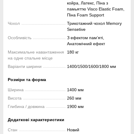
койра, Латекс, Піна з
памьяттю Visco Elastic Foam,
Піна Foam Support
Чохол
Трикотажний чохол Memory
Sensetive
Особливість
З ефектом пам’яті,
Анатомічний ефект
Максимальне навантаження
180 кг
на одне спальне місце
Варіанти ширини
1400/1500/1600/1800 мм
Розміри та форма
Ширина
1400 мм
Висота
260 мм
Глибина / довжина
1900 мм
Додаткові характеристики
Стан
Новий