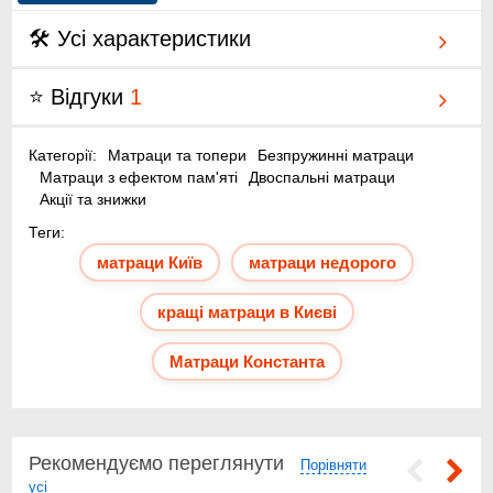
🛠 Усі характеристики
⭐ Відгуки
1
Категорії:
Матраци та топери
Безпружинні матраци
Матраци з ефектом пам'яті
Двоспальні матраци
Акції та знижки
Трикотажний чохол "Memory Sensitive" з об’ємним
Теги:
стьобанням – приємний на дотик та гіпоалергенний
матраци Київ
матраци недорого
Додаткові шари синтеплексу та спанбонду підвищують
гігієнічність і довговічність
кращі матраци в Києві
Visco Elastic Foam з ефектом пам’яті – адаптація під тіло
та зняття напруги м’язів
Матраци Константа
Піна Foam Support – еластичність, підтримка та
правильне положення хребта
Латексована кокосова койра Oko Tex – ортопедичний
ефект і жорсткість
Натуральний латекс Oko Tex – екологічність, пружність і
Рекомендуємо переглянути
Порівняти
комфорт
усі