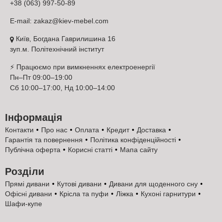
+38 (063) 997-50-89
стьобанням зберігає привабливий вигляд та легко очищується.
Це недорогий анатомічний матрац з ефектом пам’яті
E-mail:
zakaz@kiev-mebel.com
європейської якості, який отримує позитивні відгуки завдяки
надійності, довговічності та доступній ціні. Купити двоспальний
Київ, Богдана Гаврилишина 16
матрац Mint Foam Константа у Києві можна в офіційному
зуп.м. Політехнічний інститут
інтернет-магазині Київ-Меблі™, де представлено актуальні
ціни від виробника, офіційний опис, детальні характеристики
⚡ Працюємо при вимкненнях електроенергії
та фото. Доставка здійснюється по Києву та області швидко й
Пн–Пт 09:00–19:00
акуратно, доступна оплата частинами або у кредит. Це
Сб 10:00–17:00, Нд 10:00–14:00
оптимальний вибір для тих, хто планує інвестувати у здоровий
сон та якісний матрац з кокосом і латексом.
Інформація
Що таке матеріал Visco Elastic Foam з ефектом
Контакти
Про нас
Оплата
Кредит
Доставка
пам’яті?
Гарантія та повернення
Політика конфіденційності
Що
Публічна оферта
Корисні статті
Мапа сайту
таке
Visco
Розділи
Elastic
Прямі дивани
Кутові дивани
Дивани для щоденного сну
Foam з
Офісні дивани
Крісла та пуфи
Ліжка
Кухоні гарнитури
Шафи-купе