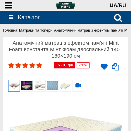
UA
/RU
Каталог
Головна
Матраци та топери
Анатомічний матрац з ефектом пам’яті Mi
Анатомічний матрац з ефектом пам’яті Mint
Foam Константа Мінт Фоам двоспальний 140–
180×190 см
−5 701 грн
-20%