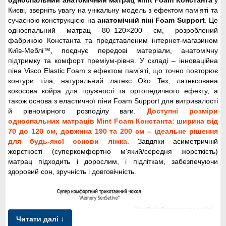
односпальний анатомічний матрац Mint Foam Константа
у
Києві, зверніть увагу на унікальну модель з ефектом пам’яті та
сучасною конструкцією на
анатомічній піні Foam Support
. Це
односпальний матрац 80–120×200 см, розроблений
фабрикою Константа та представленим інтернет-магазином
Київ-Меблі™, поєднує передові матеріали, анатомічну
підтримку та комфорт преміум-рівня. У складі – інноваційна
піна Visco Elastic Foam з ефектом пам’яті, що точно повторює
контури тіла, натуральний латекс Oko Tex, латексована
кокосова койра для пружності та ортопедичного ефекту, а
також основа з еластичної піни Foam Support для витривалості
й рівномірного розподілу ваги.
Доступні розміри
односпальних матраців Mint Foam Константа: ширина від
70 до 120 см, довжина 190 та 200 см – ідеальне рішення
для будь-якої основи ліжка.
Завдяки асиметричній
жорсткості (суперкомфортно м’який/середня жорсткість)
матрац підходить і дорослим, і підліткам, забезпечуючи
здоровий сон, зручність і довговічність.
Читати далі ↓