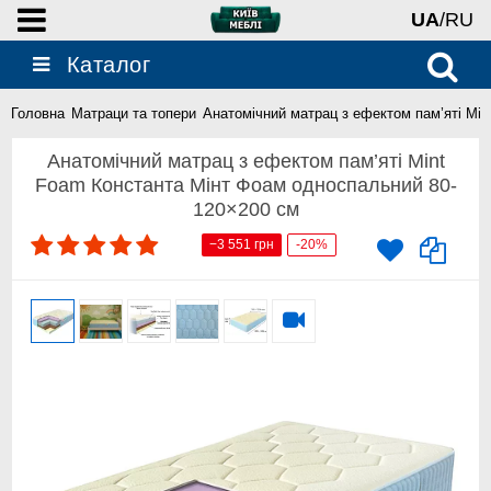
UA
/RU
Каталог
Головна
Матраци та топери
Анатомічний матрац з ефектом пам’яті Mi
Анатомічний матрац з ефектом пам’яті Mint
Foam Константа Мінт Фоам односпальний 80-
120×200 см
−3 551 грн
-20%