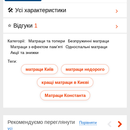
🛠 Усі характеристики
⭐ Відгуки
1
Категорії:
Матраци та топери
Безпружинні матраци
Матраци з ефектом пам'яті
Односпальні матраци
Акції та знижки
Суперкомфортний трикотажний чохол "Memory
Теги:
Sensitive" для приємного дотику та гігієнічності
матраци Київ
матраци недорого
Внутрішній прошарок синтеплекс і спанбонд підвищує
комфорт і довговічність
кращі матраци в Києві
Visco Elastic Foam – матеріал з ефектом пам’яті для
анатомічної підтримки і розслаблення
Основа з еластичної піни Foam Support – гарантія
Матраци Константа
витривалості, пружності та стабільної підтримки хребта
Латексована кокосова койра Oko Tex – природна
жорсткість і покращений ортопедичний ефект
Натуральний латекс Oko Tex – адаптується до контурів
Рекомендуємо переглянути
Порівняти
тіла та забезпечує здоровий комфорт
усі