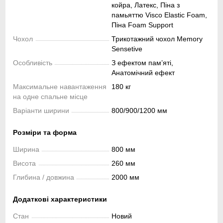
койра, Латекс, Піна з
памьяттю Visco Elastic Foam,
Піна Foam Support
Чохол
Трикотажний чохол Memory
Sensetive
Особливість
З ефектом пам’яті,
Анатомічний ефект
Максимальне навантаження
180 кг
на одне спальне місце
Варіанти ширини
800/900/1200 мм
Розміри та форма
Ширина
800 мм
Висота
260 мм
Глибина / довжина
2000 мм
Додаткові характеристики
Стан
Новий