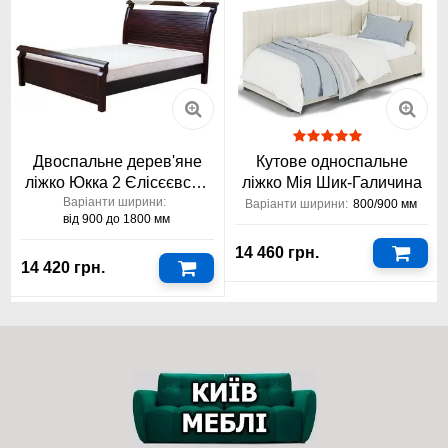
м’який/середня жорсткість європейської
якості Константа
Що таке матеріал Visco Elastic Foam з ефектом
пам’яті?
Visco
Elastic
Foam з
Двоспальне дерев'яне
Кутове односпальне
ліжко Юкка 2 Єлісєєвські
ліжко Мія Шик-Галичина
Меблі
Варіанти ширини:
Варіанти ширини:
800/900 мм
від 900 до 1800 мм
14 460 грн.
14 420 грн.
ефектом пам’яті
– це в’язкоеластична піна (поліуретан), яка
під дією тепла та ваги тіла точно повторює контури, а після
зняття навантаження повільно повертається до первісної
форми. Матеріал забезпечує анатомічну підтримку, зменшує