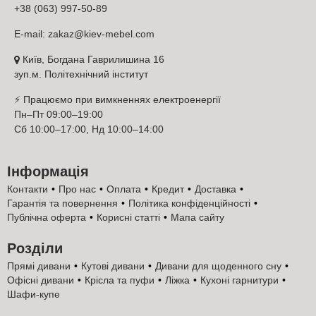
використовується в основі односпальних та ортопедичних
+38 (063) 997-50-89
матраців для надійної підтримки, пружності та комфорту під
час сну.
E-mail:
zakaz@kiev-mebel.com
Київ, Богдана Гаврилишина 16
зуп.м. Політехнічний інститут
⚡ Працюємо при вимкненнях електроенергії
Пн–Пт 09:00–19:00
Сб 10:00–17:00, Нд 10:00–14:00
Інформація
Контакти
Про нас
Оплата
Кредит
Доставка
Гарантія та повернення
Політика конфіденційності
Публічна оферта
Корисні статті
Мапа сайту
Розділи
Висока щільність і пружність – витримує навантаження
Прямі дивани
Кутові дивани
Дивани для щоденного сну
та довго зберігає форму;
Офісні дивани
Крісла та пуфи
Ліжка
Кухоні гарнитури
Рівномірний розподіл ваги – зменшує тиск на хребет і
Шафи-купе
суглоби;
Зносостійкість – не кришиться, не деформується при