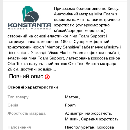
Привеземо безкоштовно по Києву.
Анатомічний матрац Mint Foam з
ефектом пам’яті та асиметричною
жорсткістю (суперкомфортно
м’який/середня жорсткість)
створений на основі еластичної піни Foam Support і
витримує навантаження до 180 кг. Суперкомфортний
трикотажний чохол "Memory Sensitive" забезпечує м’якість і
гігієнічність. У складі: Visco Elastic Foam з ефектом пам’яті,
еластична піна Foam Support, латексована кокосова койра
Oko Tex та натуральний латекс Oko Tex. Висота матраца —
26 см, доступні розміри...
Повний опис
Основні характеристики
Тип товару
Матрац
Серія
Foam
Жорсткість матраца
Асиметрична жорсткість,
М`який, Середня жорсткість
Наповнення
Пінополіуретан, Кокосова