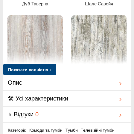
Дуб Таверна
Шале Савойя
Дуб клондайк
Дуб тахо
Показати повністю ↓
Аспен
Кантрі
Опис
🛠 Усі характеристики
Вільха темна
Горіх лісовий
⭐ Відгуки
0
Категорії:
Комоди та тумби
Тумби
Телевізійні тумби