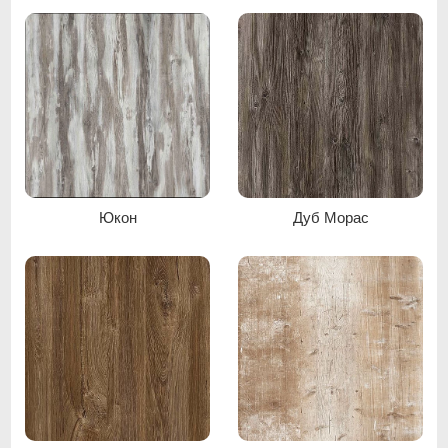
Дуб сонома трюфель
Дуб крафт білий
Юкон
Дуб Морас
Дуб крафт сірий
Дуб молочний