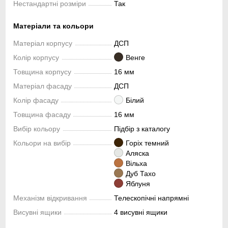
Нестандартні розміри
Так
Матеріали та кольори
Матеріал корпусу
ДСП
Колір корпусу
Венге
Товщина корпусу
16 мм
Матеріал фасаду
ДСП
Колір фасаду
Білий
Товщина фасаду
16 мм
Вибір кольору
Підбір з каталогу
Кольори на вибір
Горіх темний
Аляска
Вільха
Дуб Тахо
Яблуня
Механізм відкривання
Телескопічні напрямні
Висувні ящики
4 висувні ящики