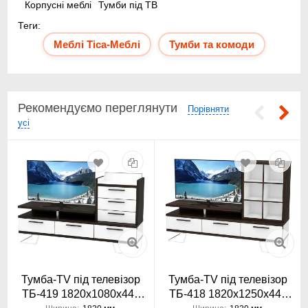
Корпусні меблі
Тумби під ТВ
Теги:
Кантрі Браун
Мангрове дерево
Меблі Тіса-Меблі
Тумби та комоди
Рекомендуємо переглянути
Горіх темний
Бук Баварія
Порівняти
усі
Дуб корабельний
Готланд
Венге магія
Індастріал
Тумба-TV під телевізор
Тумба-TV під телевізор
ТБ-419 1820х1080х440
ТБ-418 1820х1250х440