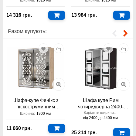
Тіса Меблі
Тіса Меблі
Ширина:
1820 мм
Ширина:
1820 мм
14 316 грн.
13 984 грн.
Севілья
Аліканте
Разом купують:
Аляска
Яблуня Локарно
Шафа-купе Фенікс з
Шафа купе Рим
Делано темний
Дезмонд
піскоструминним
чотиридверна 2400-
візерунком Стандарт
4400/2400/600
Варіанти ширини::
Ширина:
1900 мм
від 2400 до 4400 мм
1900 2-дверна
11 060 грн.
Ваніль
Рожевий
25 214 грн.