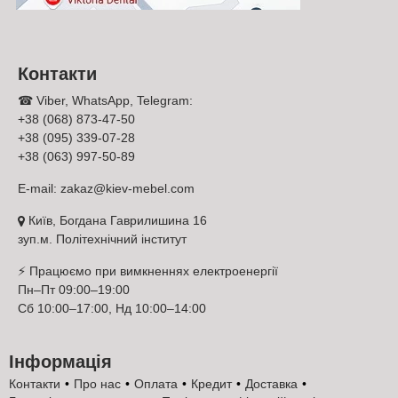
конкретного кольору та можливу доплату рекомендуємо
уточнювати у менеджерів Київ-Меблі™ під час оформлення
Оранжевий
Червоний
замовлення.
Контакти
☎ Viber, WhatsApp, Telegram:
+38 (068) 873-47-50
+38 (095) 339-07-28
+38 (063) 997-50-89
E-mail:
zakaz@kiev-mebel.com
Київ, Богдана Гаврилишина 16
зуп.м. Політехнічний інститут
Зелений
⚡ Працюємо при вимкненнях електроенергії
Опис доступних декорів
Пн–Пт 09:00–19:00
Сб 10:00–17:00, Нд 10:00–14:00
Оберіть бажаний декор — кожен колір має свою текстуру та
відтінок. Найпопулярніші варіанти використовуються у
більшості моделей меблів Тіса. Світлі відтінки (наприклад, дуб
Інформація
сонома або білий) візуально розширюють простір і підходять
для невеликих кімнат. Темні декори, такі як горіх або венге,
Контакти
Про нас
Оплата
Кредит
Доставка